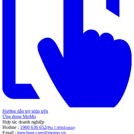
Hướng dẫn trợ giúp trên
Ứng dụng MoMo
Hợp tác doanh nghiệp
Hotline :
1900 636 652
(Phí 1.000đ/phút)
Email :
merchant.care@momo.vn