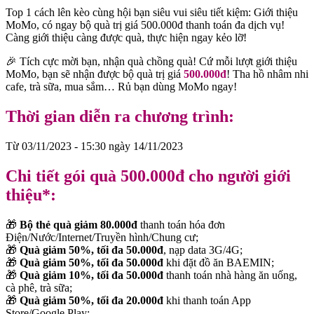
Top 1 cách lên kèo cùng hội bạn siêu vui siêu tiết kiệm: Giới thiệu
MoMo, có ngay bộ quà trị giá 500.000đ thanh toán đa dịch vụ!
Càng giới thiệu càng được quà, thực hiện ngay kẻo lỡ!
️🎉 Tích cực mời bạn, nhận quà chồng quà! Cứ mỗi lượt giới thiệu
MoMo, bạn sẽ nhận được bộ quà trị giá
500.000đ
! Tha hồ nhâm nhi
cafe, trà sữa, mua sắm… Rủ bạn dùng MoMo ngay!
Thời gian diễn ra chương trình:
Từ 03/11/2023 - 15:30 ngày 14/11/2023
Chi tiết gói quà 500.000đ cho người giới
thiệu*:
🎁
Bộ thẻ quà giảm 80.000đ
thanh toán hóa đơn
Điện/Nước/Internet/Truyền hình/Chung cư;
🎁
Quà giảm 50%, tối đa 50.000đ
, nạp data 3G/4G;
🎁
Quà giảm 50%, tối đa 50.000đ
khi đặt đồ ăn BAEMIN;
🎁
Quà giảm 10%, tối đa 50.000đ
thanh toán nhà hàng ăn uống,
cà phê, trà sữa;
🎁
Quà giảm 50%, tối đa 20.000đ
khi thanh toán App
Store/Google Play;