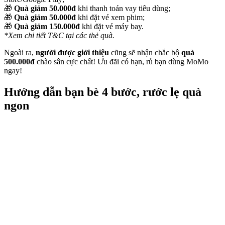
🎁
Quà giảm 50.000đ
khi thanh toán vay tiêu dùng;
🎁
Quà giảm 50.000đ
khi đặt vé xem phim;
🎁
Quà giảm 150.000đ
khi đặt vé máy bay.
*Xem chi tiết T&C tại các thẻ quà.
Ngoài ra,
người được giới thiệu
cũng sẽ nhận chắc bộ
quà
500.000đ
chào sân cực chất! Ưu đãi có hạn, rủ bạn dùng MoMo
ngay!
Hướng dẫn bạn bè 4 bước, rước lẹ quà
ngon