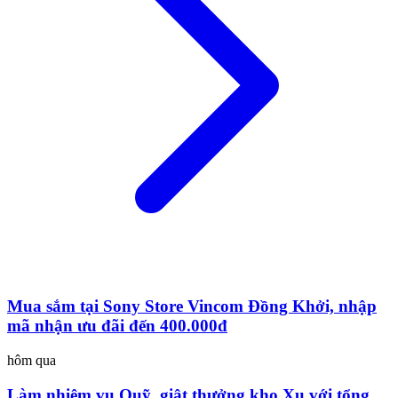
Mua sắm tại Sony Store Vincom Đồng Khởi, nhập
mã nhận ưu đãi đến 400.000đ
hôm qua
Làm nhiệm vụ Quỹ, giật thưởng kho Xu với tổng