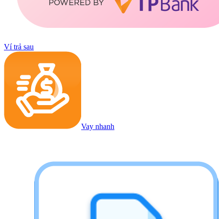
Ví trả sau
Vay nhanh