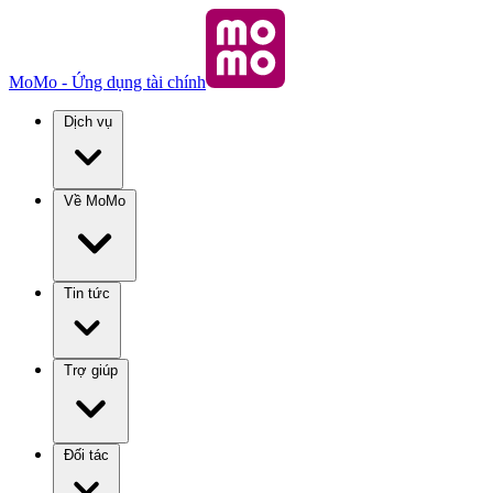
MoMo - Ứng dụng tài chính
Dịch vụ
Về MoMo
Tin tức
Trợ giúp
Đối tác