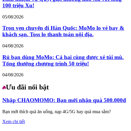
100 triệu Xu!
05/08/2026
Trọn vẹn chuyến đi Hàn Quốc: MoMo lo vé bay &
khách sạn. Toss lo thanh toán nội địa.
04/08/2026
Rủ bạn dùng MoMo: Cả hai cùng được xé túi mù.
Tổng thưởng chương trình 50 triệu!
04/08/2026
Ưu đãi nổi bật
Nhập CHAOMOMO: Bạn mới nhận quà 500.000đ
Bạn mới thích quà ăn uống, nạp 4G/5G hay quà mua sắm?
Xem chi tiết