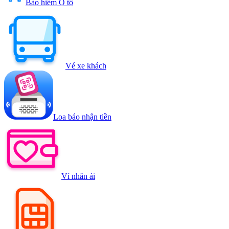
Bảo hiểm Ô tô
Vé xe khách
Loa báo nhận tiền
Ví nhân ái