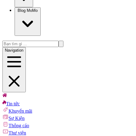
Blog MoMo
Navigation
Tin tức
Khuyến mãi
Sự Kiện
Thông cáo
Thư viện