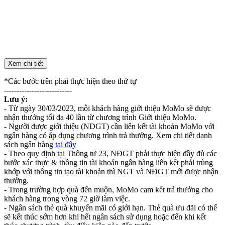
Xem chi tiết
*Các bước trên phải thực hiện theo thứ tự
---------------------------‌ ‌
Lưu‌ ‌ý‌:‌ ‌
- Từ ngày 30/03/2023, mỗi khách hàng giới thiệu MoMo sẽ được
nhận thưởng tối đa 40 lần từ chương trình Giới thiệu MoMo.
- Người được giới thiệu (NDGT) cần liên kết tài khoản MoMo với
ngân hàng có áp dụng chương trình trả thưởng. Xem chi tiết danh
sách ngân hàng
tại đây
- Theo quy định tại Thông tư 23, NĐGT phải thực hiện đầy đủ các
bước xác thực & thông tin tài khoản ngân hàng liên kết phải trùng
khớp với thông tin tạo tài khoản thì NGT và NĐGT mới được nhận
thưởng.‌
-‌ ‌Trong‌ ‌trường‌ ‌hợp‌ ‌quà‌ ‌đến‌ ‌muộn,‌ ‌MoMo‌ ‌cam‌ ‌kết‌ ‌trả‌ ‌thưởng‌ ‌cho‌
‌khách‌ ‌hàng‌ ‌trong‌ ‌vòng‌ ‌72‌ ‌giờ‌ ‌làm‌ ‌việc.‌
- Ngân sách thẻ quà khuyến mãi có giới hạn. Thẻ quà ưu đãi có thể
sẽ kết thúc sớm hơn khi hết ngân sách sử dụng hoặc đến khi kết