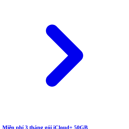
Miễn phí 3 tháng gói iCloud+ 50GB