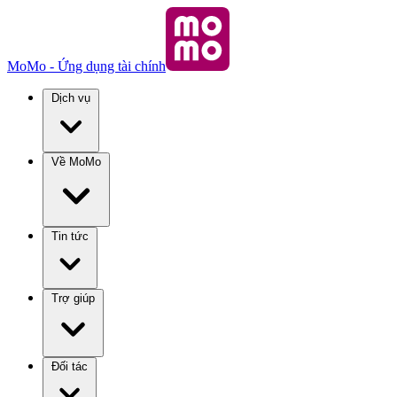
MoMo - Ứng dụng tài chính
Dịch vụ
Về MoMo
Tin tức
Trợ giúp
Đối tác