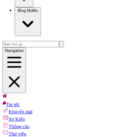
Blog MoMo
Navigation
Tin tức
Khuyến mãi
Sự Kiện
Thông cáo
Thư viện