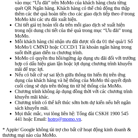
vào mục “Ưu đãi” trên MoMo của khách hàng chưa từng
quét QR Ngân hàng. Khách hàng có thể chủ động thu thập
thêm các thẻ quà hoàn tiền cho các giao dịch tiếp theo ở trong
MoMo khi các ưu đãi xuất hiện.
Chi tiết giá trị hoàn tối đa trên mỗi giao dịch sẽ xuất hiện
trong nội dung chi tiết của thẻ quà trong mục “Ưu đãi” trong
MoMo.
Mỗi khách hàng chỉ nhận ưu đãi được tối đa 01 thẻ quà/1 Số
MoMo/1 CMND hoặc CCCD/1 Tài khoản ngân hàng trong
suốt thời gian diễn ra chương trình.
MoMo có quyền thu hồi/ngừng áp dụng ưu đãi đối với trường
hợp có dấu hiệu gian lận hoặc lợi dụng chương trình khuyến
mãi để trục lợi.
Nếu có bất cứ sự sai lệch giữa thông tin hiển thị trên ứng
dụng của khách hàng và hệ thống của MoMo thì quyết định
cuối cùng sẽ dựa trên thông tin từ hệ thống của MoMo.
Chương trình không áp dụng đồng thời với các chương trình
khuyến mãi khác.
Chương trình có thể kết thúc sớm hơn dự kiến nếu hết ngân
sách khuyến mãi.
Mọi thắc mắc, vui lòng liên hệ: Tổng đài CSKH 1900 545
441 hoặc Email:
hotro@momo.vn
.
* Apple/ Google
không tài trợ cho bất cứ hoạt động kinh doanh &
thương mại nào của MoMo.