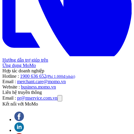
Hướng dẫn trợ giúp trên
Ứng dụng MoMo
Hợp tác doanh nghiệp
Hotline :
1900 636 652
(Phí 1.000đ/phút)
Email :
merchant.care@momo.vn
Website :
business.momo.vn
Liên hệ truyền thông
Email :
pr@mservice.com.vn
Kết nối với MoMo