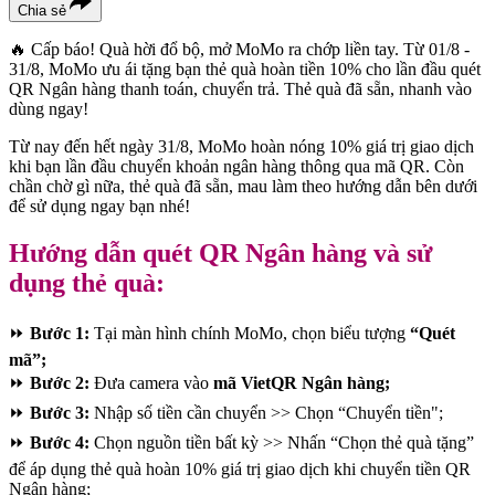
Chia sẻ
🔥 Cấp báo! Quà hời đổ bộ, mở MoMo ra chớp liền tay. Từ 01/8 -
31/8, MoMo ưu ái tặng bạn thẻ quà hoàn tiền 10% cho lần đầu quét
QR Ngân hàng thanh toán, chuyển trả. Thẻ quà đã sẵn, nhanh vào
dùng ngay!
Từ nay đến hết ngày 31/8, MoMo hoàn nóng 10% giá trị giao dịch
khi bạn lần đầu chuyển khoản ngân hàng thông qua mã QR. Còn
chần chờ gì nữa, thẻ quà đã sẵn, mau làm theo hướng dẫn bên dưới
để sử dụng ngay bạn nhé!
Hướng dẫn quét QR Ngân hàng và sử
dụng thẻ quà:
⏩
Bước 1:
Tại màn hình chính MoMo, chọn biểu tượng
“Quét
mã”;
⏩
Bước 2:
Đưa camera vào
mã VietQR Ngân hàng;
⏩
Bước 3:
Nhập số tiền cần chuyển >> Chọn “Chuyển tiền";
⏩
Bước 4:
Chọn nguồn tiền bất kỳ >> Nhấn “Chọn thẻ quà tặng”
để áp dụng thẻ quà hoàn 10% giá trị giao dịch khi chuyển tiền QR
Ngân hàng;