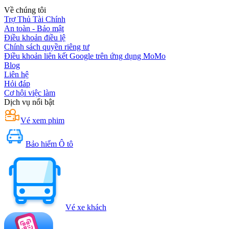
Về chúng tôi
Trợ Thủ Tài Chính
An toàn - Bảo mật
Điều khoản điều lệ
Chính sách quyền riêng tư
Điều khoản liên kết Google trên ứng dụng MoMo
Blog
Liên hệ
Hỏi đáp
Cơ hội việc làm
Dịch vụ nổi bật
Vé xem phim
Bảo hiểm Ô tô
Vé xe khách