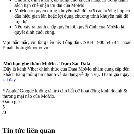
sách hạn chế nhận ưu đãi của MoMo.
MoMo có quyền dừng khuyến mãi đối với các trường hợp có
dấu hiệu gian lận hoặc lợi dụng chương trình khuyến mãi để
trục lợi.
Nếu xảy ra tranh chấp quyền lợi, quyết định của MoMo là
quyết định cuối cùng.
Mọi thắc mắc, vui lòng liên hệ: Tổng đài CSKH 1900 545 441 hoặc
Email:
hotro@momo.vn
.
Mời bạn ghé thăm MoMo - Trạm Sạc Data
Đây là kênh Viber chính thức của Data MoMo nhằm cung cấp đến
khách hàng thông tin nhanh và đa dạng về dịch vụ. Tham gia ngay
tại đây
.
* Apple/ Google
không tài trợ cho bất cứ hoạt động kinh doanh &
thương mại nào của MoMo.
Đánh giá :
5
/
0
Tin tức liên quan