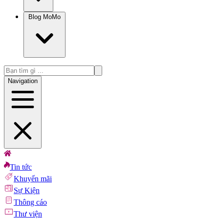
Blog MoMo
Navigation
Tin tức
Khuyến mãi
Sự Kiện
Thông cáo
Thư viện