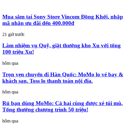
Mua sắm tại Sony Store Vincom Đồng Khởi, nhập
mã nhận ưu đãi đến 400.000đ
21 giờ trước
Làm nhiệm vụ Quỹ, giật thưởng kho Xu với tổng
100 triệu Xu!
hôm qua
Trọn vẹn chuyến đi Hàn Quốc: MoMo lo vé bay &
khách sạn. Toss lo thanh toán nội địa.
hôm qua
Rủ bạn dùng MoMo: Cả hai cùng được xé túi mù.
Tổng thưởng chương trình 50 triệu!
hôm qua