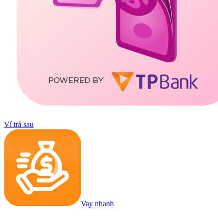
Ví trả sau
Vay nhanh