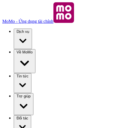
MoMo - Ứng dụng tài chính
Dịch vụ
Về MoMo
Tin tức
Trợ giúp
Đối tác