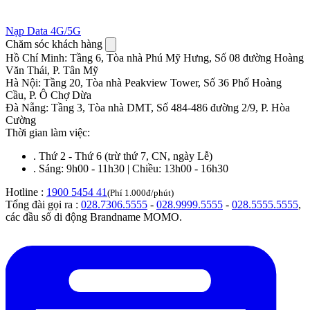
Nạp Data 4G/5G
Chăm sóc khách hàng
Hồ Chí Minh
:
Tầng 6, Tòa nhà Phú Mỹ Hưng, Số 08 đường Hoàng
Văn Thái, P. Tân Mỹ
Hà Nội
:
Tầng 20, Tòa nhà Peakview Tower, Số 36 Phố Hoàng
Cầu, P. Ô Chợ Dừa
Đà Nẵng
:
Tầng 3, Tòa nhà DMT, Số 484-486 đường 2/9, P. Hòa
Cường
Thời gian làm việc:
.
Thứ 2 - Thứ 6 (trừ thứ 7, CN, ngày Lễ)
.
Sáng: 9h00 - 11h30 | Chiều: 13h00 - 16h30
Hotline :
1900 5454 41
(Phí 1.000đ/phút)
Tổng đài gọi ra :
028.7306.5555
-
028.9999.5555
-
028.5555.5555
,
các đầu số di động Brandname MOMO.