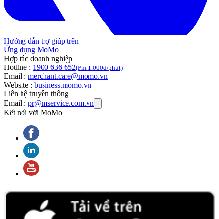
Hướng dẫn trợ giúp trên
Ứng dụng MoMo
Hợp tác doanh nghiệp
Hotline :
1900 636 652
(Phí 1.000đ/phút)
Email :
merchant.care@momo.vn
Website :
business.momo.vn
Liên hệ truyền thông
Email :
pr@mservice.com.vn
Kết nối với MoMo