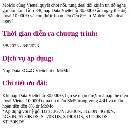
MoMo cùng Viettel quyết chơi nổi, tung deal đôi khiến tín đồ nghe
gọi bồi hồi! Từ 5-8/8, nạp Data Viettel từ 30.000Đ ẵm ngay thẻ điện
thoại 10.000Đ và còn được hoàn tiền đến 8% từ MoMo. Săn deal
ngay!
Thời gian diễn ra chương trình:
5/8/2023 - 8/8/2023
Dịch vụ áp dụng:
Nạp Data 3G/4G Viettel trên MoMo.
Chi tiết ưu đãi:
Khi nạp Data Viettel từ 30.000Đ, bạn sẽ nhận được mã nạp thẻ điện
thoại Viettel 10.000Đ qua tin nhắn SMS trong vòng 48H và nhận
hoàn tiền đến 8% từ MoMo.
*Áp dụng với hệ gói Data: 3G7N, 2G30N, 3G30N, 4G30N,
5G30N, ST30KDS, ST70KDS, ST90KDS, ST120KDS,
ST150KDS.