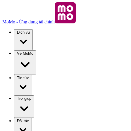
MoMo - Ứng dụng tài chính
Dịch vụ
Về MoMo
Tin tức
Trợ giúp
Đối tác