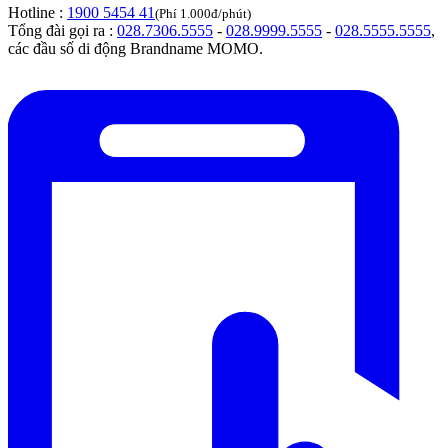
Hotline :
1900 5454 41
(Phí 1.000đ/phút)
Tổng đài gọi ra :
028.7306.5555
-
028.9999.5555
-
028.5555.5555
,
các đầu số di động Brandname MOMO.