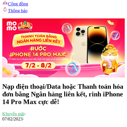
Cộng đồng
Thông báo
Nạp điện thoại/Data hoặc Thanh toán hóa
đơn bằng Ngân hàng liên kết, rinh iPhone
14 Pro Max cực dễ!
Khuyến mãi
·
07/02/2023
·