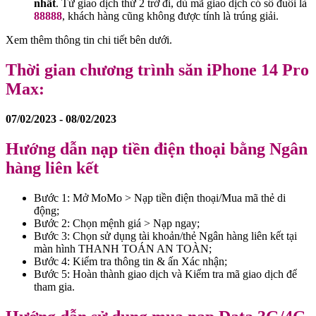
nhất
. Từ giao dịch thứ 2 trở đi, dù mã giao dịch có số đuôi là
88888
, khách hàng cũng không được tính là trúng giải.
Xem thêm thông tin chi tiết bên dưới.
Thời gian chương trình săn iPhone 14 Pro
Max:
07/02/2023 - 08/02/2023
Hướng dẫn nạp tiền điện thoại bằng Ngân
hàng liên kết
Bước 1: Mở MoMo > Nạp tiền điện thoại/Mua mã thẻ di
động;
Bước 2: Chọn mệnh giá > Nạp ngay;
Bước 3: Chọn sử dụng tài khoản/thẻ Ngân hàng liên kết tại
màn hình THANH TOÁN AN TOÀN;
Bước 4: Kiểm tra thông tin & ấn Xác nhận;
Bước 5: Hoàn thành giao dịch và Kiểm tra mã giao dịch để
tham gia.