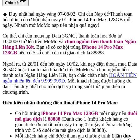
Chia sẻ
🔥 Duy nhất hai ngày vàng 07-08/02: Chỉ cần Nạp dế/Thanh toán
hóa đơn, có cơ hội nhận ngay 01 iPhone 14 Pro Max 128GB mỗi
ngày. Nhanh mở MoMo nạp tiền nhận quà ngay!
Cụ thể, chỉ cần mua/nạp Data 3G/4G, thanh toán hóa đơn từ
10.000Đ trở lên trên MoMo và
chọn nguồn tiền thanh toán Ngân
Hàng Liên Kết
. Bạn sẽ có cơ hội trúng
iPhone 14 Pro Max
128GB
nếu có 5 số cuối của mã giao dịch là 88888.
Ngoài ra, từ 28/01 đến hết ngày 10/02, khi nạp điện thoại, mua Data
3G/4G hoặc thanh toán hóa đơn trên MoMo và chọn nguồn tiền
thanh toán Ngân Hàng Liên Kết, bạn chắc chắn nhận
HOÀN TIỀN
ngẫu nhiên lên đến 9.999.999Đ
. Mỗi khách hàng được hưởng ưu
đãi 1 lần duy nhất cho mỗi dịch vụ trong suốt thời gian diễn ra
chương trình.
Điều kiện nhận thưởng điện thoại iPhone 14 Pro Max:
Cơ hội trúng
iPhone 14 Pro Max 128GB
mỗi ngày nếu
đuôi
mã giao dịch
là
88888
(Dành cho 1 (một) khách hàng có
giao dịch sớm nhất mỗi ngày trong 02 ngày diễn ra chương
trình với 5 số đuôi của mã giao dịch là 88888).
Mỗi khách hàng chỉ được tham gia chương trình
1 lần duy