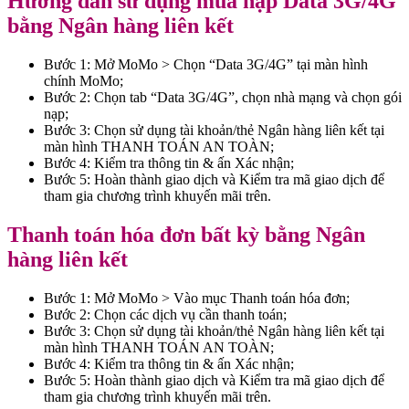
Hướng dẫn sử dụng mua nạp Data 3G/4G
bằng Ngân hàng liên kết
Bước 1: Mở MoMo > Chọn “Data 3G/4G” tại màn hình
chính MoMo;
Bước 2: Chọn tab “Data 3G/4G”, chọn nhà mạng và chọn gói
nạp;
Bước 3: Chọn sử dụng tài khoản/thẻ Ngân hàng liên kết tại
màn hình THANH TOÁN AN TOÀN;
Bước 4: Kiểm tra thông tin & ấn Xác nhận;
Bước 5: Hoàn thành giao dịch và Kiểm tra mã giao dịch để
tham gia chương trình khuyến mãi trên.
Thanh toán hóa đơn bất kỳ bằng Ngân
hàng liên kết
Bước 1: Mở MoMo > Vào mục Thanh toán hóa đơn;
Bước 2: Chọn các dịch vụ cần thanh toán;
Bước 3: Chọn sử dụng tài khoản/thẻ Ngân hàng liên kết tại
màn hình THANH TOÁN AN TOÀN;
Bước 4: Kiểm tra thông tin & ấn Xác nhận;
Bước 5: Hoàn thành giao dịch và Kiểm tra mã giao dịch để
tham gia chương trình khuyến mãi trên.