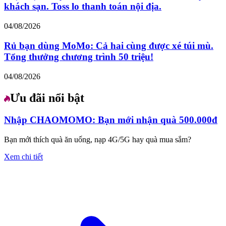
khách sạn. Toss lo thanh toán nội địa.
04/08/2026
Rủ bạn dùng MoMo: Cả hai cùng được xé túi mù.
Tổng thưởng chương trình 50 triệu!
04/08/2026
Ưu đãi nổi bật
Nhập CHAOMOMO: Bạn mới nhận quà 500.000đ
Bạn mới thích quà ăn uống, nạp 4G/5G hay quà mua sắm?
Xem chi tiết