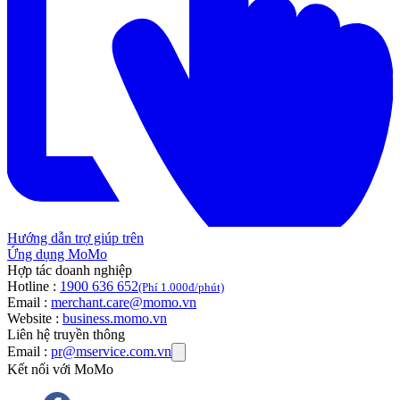
Hướng dẫn trợ giúp trên
Ứng dụng MoMo
Hợp tác doanh nghiệp
Hotline :
1900 636 652
(Phí 1.000đ/phút)
Email :
merchant.care@momo.vn
Website :
business.momo.vn
Liên hệ truyền thông
Email :
pr@mservice.com.vn
Kết nối với MoMo