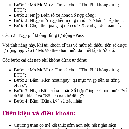
Bước 1: Mở MoMo > Tìm và chọn “Thu Phí không dừng
ETC”;
Bước 2: Nhập Biển số xe hoặc Số hợp đồng;
Bước 3: Nhập mức nạp tiền mong muốn > Nhấn “Tiếp tục”;
Bước 4: Chọn thẻ quà tặng nếu có > Xác nhận để hoàn tất.
Cách 2 - Nạp phí không dừng tự động ePass
Với tính năng này, khi tài khoản ePass về mức tối thiểu, tiền sẽ được
tự động nạp vào từ MoMo theo hạn mức đã thiết lập trước đó.
Các bước cài đặt nạp phí không dừng tự động:
Bước 1: Mở MoMo > Tìm và chọn “Thu Phí không dừng
ETC”;
Bước 2: Bấm “Kích hoạt ngay” tại mục “Nạp tiền tự động
ePass”;
Bước 3: Nhập Biển số xe hoặc Số hợp đồng > Chọn mức “Số
dư tối thiểu” và “Số tiền nạp tự động”;
Bước 4: Bấm “Đăng ký” và xác nhận.
Điều kiện và điều khoản:
Chương trình có thể kết thúc sớm hơn nếu hết ngân sách.