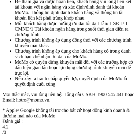
Để tham gia và được hoàn tiền, khách hàng vui lòng liên kết
tài khoản với ngân hàng và xác định/định danh tài khoản
MoMo. Thông tin định danh khách hàng và thông tin tài
khoản liên kết phải trùng khớp nhau.
Mỗi khách hàng được hưởng ưu đãi tối đa 1 lần/ 1 SĐT/ 1
CMND/1 Tài khoản ngân hàng trong suốt thời gian diễn ra
chương trình.
Chương trình không áp dụng đồng thời với các chương trình
khuyến mãi khác.
Chương trình không áp dụng cho khách hàng có trong danh
sách hạn chế nhận ưu đãi của MoMo.
MoMo có quyền dừng khuyến mãi đối với các trường hợp có
dấu hiệu gian lận hoặc lợi dụng chương trình khuyến mãi để
trục lợi.
Nếu xảy ra tranh chấp quyền lợi, quyết định của MoMo là
quyết định cuối cùng.
Mọi thắc mắc, vui lòng liên hệ: Tổng đài CSKH 1900 545 441 hoặc
Email:
hotro@momo.vn
.
* Apple/ Google
không tài trợ cho bất cứ hoạt động kinh doanh &
thương mại nào của MoMo.
Đánh giá :
4.2
/
0