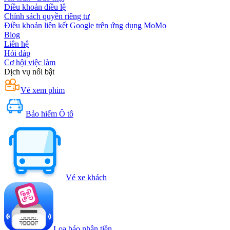
Điều khoản điều lệ
Chính sách quyền riêng tư
Điều khoản liên kết Google trên ứng dụng MoMo
Blog
Liên hệ
Hỏi đáp
Cơ hội việc làm
Dịch vụ nổi bật
Vé xem phim
Bảo hiểm Ô tô
Vé xe khách
Loa báo nhận tiền