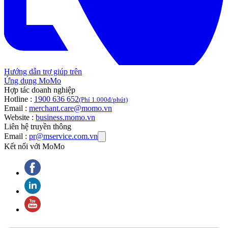
Hướng dẫn trợ giúp trên
Ứng dụng MoMo
Hợp tác doanh nghiệp
Hotline :
1900 636 652
(Phí 1.000đ/phút)
Email :
merchant.care@momo.vn
Website :
business.momo.vn
Liên hệ truyền thông
Email :
pr@mservice.com.vn
Kết nối với MoMo