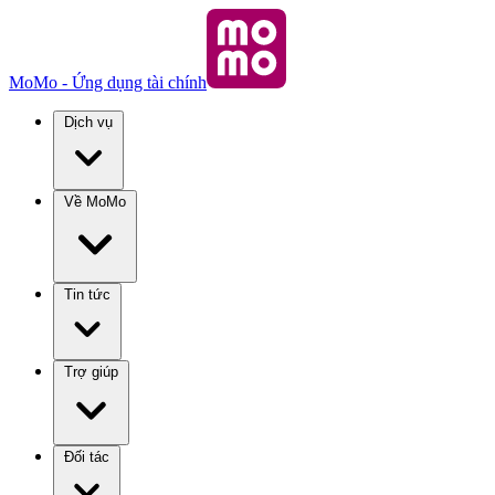
MoMo - Ứng dụng tài chính
Dịch vụ
Về MoMo
Tin tức
Trợ giúp
Đối tác