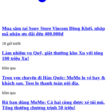
Mua sắm tại Sony Store Vincom Đồng Khởi, nhập
mã nhận ưu đãi đến 400.000đ
18 giờ trước
Làm nhiệm vụ Quỹ, giật thưởng kho Xu với tổng
100 triệu Xu!
hôm qua
Trọn vẹn chuyến đi Hàn Quốc: MoMo lo vé bay &
khách sạn. Toss lo thanh toán nội địa.
hôm qua
Rủ bạn dùng MoMo: Cả hai cùng được xé túi mù.
Tổng thưởng chương trình 50 triệu!