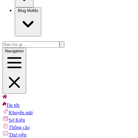
Blog MoMo
Navigation
Tin tức
Khuyến mãi
Sự Kiện
Thông cáo
Thư viện