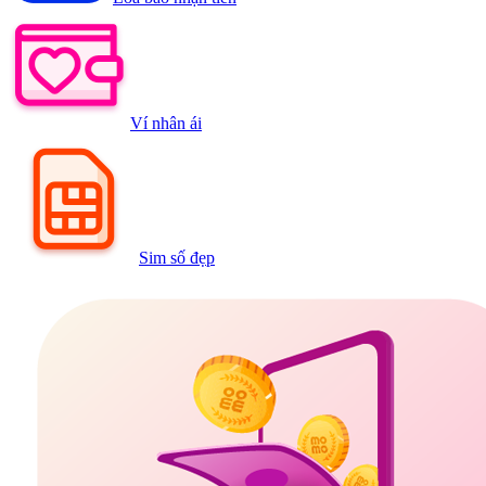
Ví nhân ái
Sim số đẹp