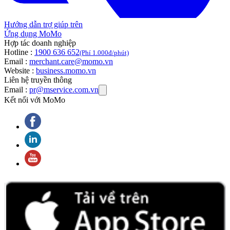
Hướng dẫn trợ giúp trên
Ứng dụng MoMo
Hợp tác doanh nghiệp
Hotline :
1900 636 652
(Phí 1.000đ/phút)
Email :
merchant.care@momo.vn
Website :
business.momo.vn
Liên hệ truyền thông
Email :
pr@mservice.com.vn
Kết nối với MoMo