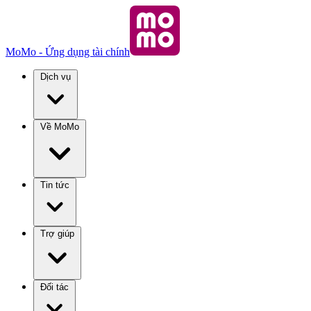
MoMo - Ứng dụng tài chính
Dịch vụ
Về MoMo
Tin tức
Trợ giúp
Đối tác