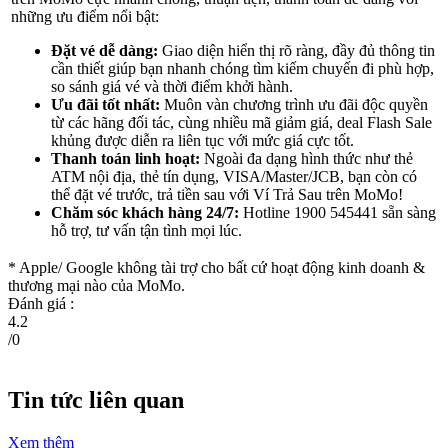
những ưu điểm nổi bật:
Đặt vé dễ dàng:
Giao diện hiển thị rõ ràng, đầy đủ thông tin
cần thiết giúp bạn nhanh chóng tìm kiếm chuyến đi phù hợp,
so sánh giá vé và thời điểm khởi hành.
Ưu đãi tốt nhất:
Muôn vàn chương trình ưu đãi độc quyền
từ các hãng đối tác, cùng nhiều mã giảm giá, deal Flash Sale
khủng được diễn ra liên tục với mức giá cực tốt.
Thanh toán linh hoạt:
Ngoài đa dạng hình thức như thẻ
ATM nội địa, thẻ tín dụng, VISA/Master/JCB, bạn còn có
thể đặt vé trước, trả tiền sau với Ví Trả Sau trên MoMo!
Chăm sóc khách hàng 24/7:
Hotline 1900 545441 sẵn sàng
hỗ trợ, tư vấn tận tình mọi lúc.
* Apple/ Google
không tài trợ cho bất cứ hoạt động kinh doanh &
thương mại nào của MoMo.
Đánh giá :
4.2
/
0
Tin tức liên quan
Xem thêm