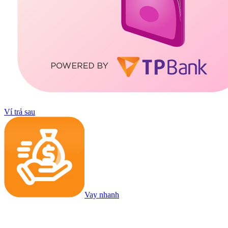
Ví trả sau
Vay nhanh