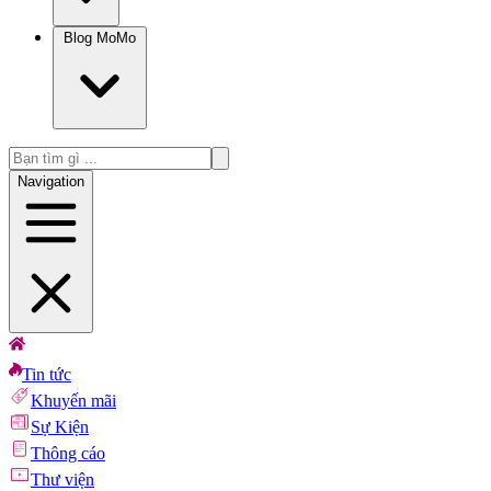
Blog MoMo
Navigation
Tin tức
Khuyến mãi
Sự Kiện
Thông cáo
Thư viện