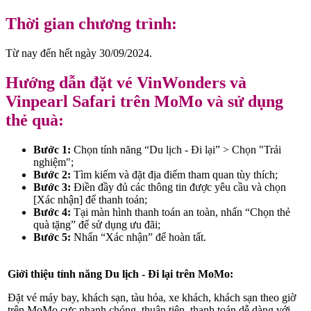
Thời gian chương trình:
Từ nay đến hết ngày 30/09/2024.
Hướng dẫn đặt vé VinWonders và
Vinpearl Safari trên MoMo và sử dụng
thẻ quà:
Bước 1:
Chọn tính năng “Du lịch - Đi lại” > Chọn "Trải
nghiệm";
Bước 2:
Tìm kiếm và đặt địa điểm tham quan tùy thích;
Bước 3:
Điền đầy đủ các thông tin được yêu cầu và chọn
[Xác nhận] để thanh toán;
Bước 4:
Tại màn hình thanh toán an toàn, nhấn “Chọn thẻ
quà tặng” để sử dụng ưu đãi;
Bước 5:
Nhấn “Xác nhận” để hoàn tất.
Giới thiệu tính năng Du lịch - Đi lại trên MoMo:
Đặt vé máy bay, khách sạn, tàu hỏa, xe khách, khách sạn theo giờ
trên MoMo cực nhanh chóng, thuận tiện, thanh toán dễ dàng với