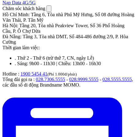
Nạp Data 4G/5G
Chăm sóc khách hàng
Hồ Chí Minh
:
Tầng 6, Tòa nhà Phú Mỹ Hưng, Số 08 đường Hoàng
Văn Thái, P. Tân Mỹ
Hà Nội
:
Tầng 20, Tòa nhà Peakview Tower, Số 36 Phố Hoàng
Cầu, P. Ô Chợ Dừa
Đà Nẵng
:
Tầng 3, Tòa nhà DMT, Số 484-486 đường 2/9, P. Hòa
Cường
Thời gian làm việc:
.
Thứ 2 - Thứ 6 (trừ thứ 7, CN, ngày Lễ)
.
Sáng: 9h00 - 11h30 | Chiều: 13h00 - 16h30
Hotline :
1900 5454 41
(Phí 1.000đ/phút)
Tổng đài gọi ra :
028.7306.5555
-
028.9999.5555
-
028.5555.5555
,
các đầu số di động Brandname MOMO.