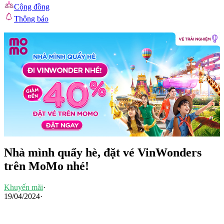
Cộng đồng
Thông báo
Nhà mình quẩy hè, đặt vé VinWonders
trên MoMo nhé!
Khuyến mãi
·
19/04/2024
·