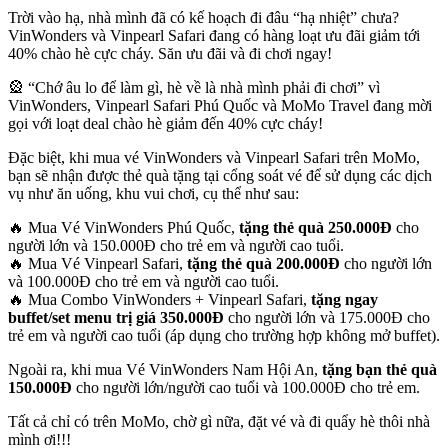
Trời vào hạ, nhà mình đã có kế hoạch đi đâu “hạ nhiệt” chưa?
VinWonders và Vinpearl Safari đang có hàng loạt ưu đãi giảm tới
40% chào hè cực cháy. Săn ưu đãi và đi chơi ngay!
🎡 “Chớ âu lo để làm gì, hè về là nhà mình phải đi chơi” vì
VinWonders, Vinpearl Safari Phú Quốc và MoMo Travel đang mời
gọi với loạt deal chào hè giảm đến 40% cực cháy!
Đặc biệt, khi mua vé VinWonders và Vinpearl Safari trên MoMo,
bạn sẽ nhận được thẻ quà tặng tại cổng soát vé để sử dụng các dịch
vụ như ăn uống, khu vui chơi, cụ thể như sau:
🔥 Mua Vé VinWonders Phú Quốc,
tặng thẻ quà 250.000Đ
cho
người lớn và 150.000Đ cho trẻ em và người cao tuổi.
🔥 Mua Vé Vinpearl Safari,
tặng thẻ quà 200.000Đ
cho người lớn
và 100.000Đ cho trẻ em và người cao tuổi.
🔥 Mua Combo VinWonders + Vinpearl Safari,
tặng ngay
buffet/set menu trị giá 350.000Đ
cho người lớn và 175.000Đ cho
trẻ em và người cao tuổi (áp dụng cho trường hợp không mở buffet).
Ngoài ra, khi mua Vé VinWonders Nam Hội An,
tặng bạn thẻ quà
150.000Đ
cho người lớn/người cao tuổi và 100.000Đ cho trẻ em.
Tất cả chỉ có trên MoMo, chờ gì nữa, đặt vé và đi quẩy hè thôi nhà
mình ơi!!!