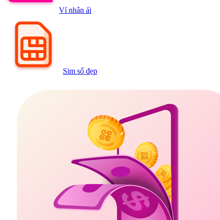
Ví nhân ái
Sim số đẹp