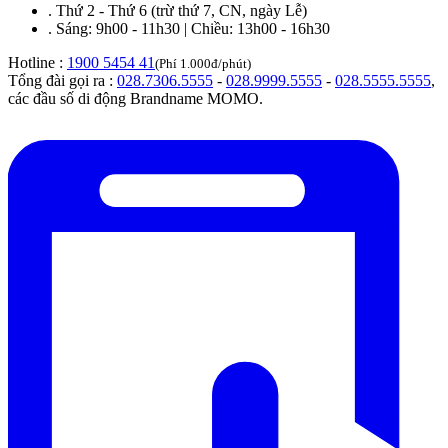
.
Thứ 2 - Thứ 6 (trừ thứ 7, CN, ngày Lễ)
.
Sáng: 9h00 - 11h30 | Chiều: 13h00 - 16h30
Hotline :
1900 5454 41
(Phí 1.000đ/phút)
Tổng đài gọi ra :
028.7306.5555
-
028.9999.5555
-
028.5555.5555
,
các đầu số di động Brandname MOMO.