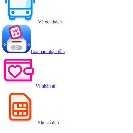
Vé xe khách
Loa báo nhận tiền
Ví nhân ái
Sim số đẹp