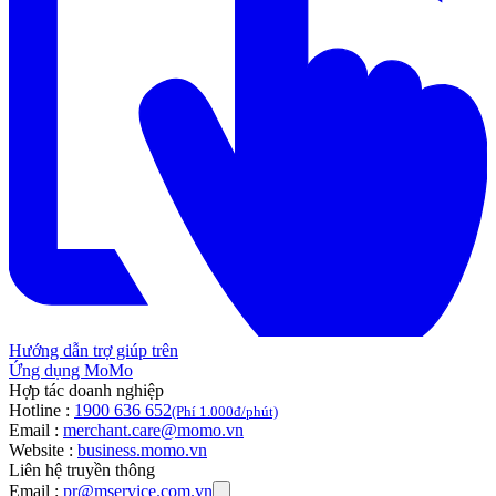
Hướng dẫn trợ giúp trên
Ứng dụng MoMo
Hợp tác doanh nghiệp
Hotline :
1900 636 652
(Phí 1.000đ/phút)
Email :
merchant.care@momo.vn
Website :
business.momo.vn
Liên hệ truyền thông
Email :
pr@mservice.com.vn