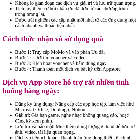
Không lo gián đoạn các dịch vụ giải trí và lưu trữ quan trọng.
Tích lũy thêm cơ hội nhận ưu đãi lớn từ các chương trình
trong tương lai.
Được trải nghiệm các cập nhật mới nhất từ các ứng dụng một
cách nhanh và thuận tiện nhất.
Cách thức nhận và sử dụng quà
Bước 1: Truy cập MoMo và vào phần Ưu đãi
Bước 2: Lướt tìm voucher và collect
Bước 3: Kích hoạt voucher và bấm dùng ngay
Bước 4: Thanh toán một dịch vụ bất kỳ trên Appstore
Dịch vụ App Store hỗ trợ rất nhiều tình
huống hàng ngày:
Đăng ký ứng dụng: Nâng cấp các app học tập, làm việc như
Microsoft Office, Duolingo, Notion…
Giải trí: Gia hạn game, nghe nhạc không quảng cáo, hoặc
đăng ký xem phim.
Lưu trữ và bảo mật: Mua thêm dung lượng iCloud để lưu trữ
ảnh, video, tài liệu quan trọng.
Dịch vụ tiện ích khác: Thanh toán ứng dụng thiết kế, chỉnh