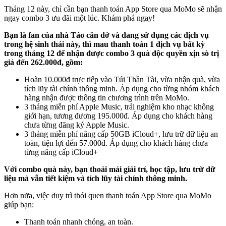
Tháng 12 này, chỉ cần bạn thanh toán App Store qua MoMo sẽ nhận
ngay combo 3 ưu đãi một lúc. Khám phá ngay!
Bạn là fan của nhà Táo cắn dở và đang sử dụng các dịch vụ
trong hệ sinh thái này, thì mau thanh toán 1 dịch vụ bất kỳ
trong tháng 12 để nhận được combo 3 quà độc quyền xịn sò trị
giá đến 262.000đ, gồm:
Hoàn 10.000đ trực tiếp vào Túi Thần Tài, vừa nhận quà, vừa
tích lũy tài chính thông minh. Áp dụng cho từng nhóm khách
hàng nhận được thông tin chương trình trên MoMo.
3 tháng miễn phí Apple Music, trải nghiệm kho nhạc không
giới hạn, tương đương 195.000đ. Áp dụng cho khách hàng
chưa từng đăng ký Apple Music.
3 tháng miễn phí nâng cấp 50GB iCloud+, lưu trữ dữ liệu an
toàn, tiện lợi đến 57.000đ. Áp dụng cho khách hàng chưa
từng nâng cấp iCloud+
Với combo quà này, bạn thoải mái giải trí, học tập, lưu trữ dữ
liệu mà vẫn tiết kiệm và tích lũy tài chính thông minh.
Hơn nữa, việc duy trì thói quen thanh toán App Store qua MoMo
giúp bạn:
Thanh toán nhanh chóng, an toàn.