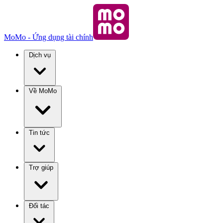
MoMo - Ứng dụng tài chính
Dịch vụ
Về MoMo
Tin tức
Trợ giúp
Đối tác