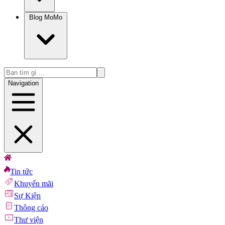
Blog MoMo
Navigation
Tin tức
Khuyến mãi
Sự Kiện
Thông cáo
Thư viện