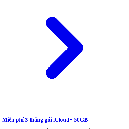
Miễn phí 3 tháng gói iCloud+ 50GB