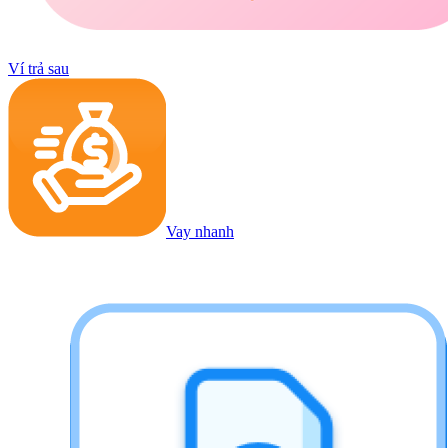
Ví trả sau
Vay nhanh