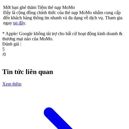
Mời bạn ghé thăm Tiệm thẻ nạp MoMo
Đây là cộng đồng chính thức của thẻ nạp MoMo nhằm cung cấp
đến khách hàng thông tin nhanh và đa dạng về dịch vụ. Tham gia
ngay
tại đây
.
* Apple/ Google
không tài trợ cho bất cứ hoạt động kinh doanh &
thương mại nào của MoMo.
Đánh giá :
5
/
0
Tin tức liên quan
Xem thêm