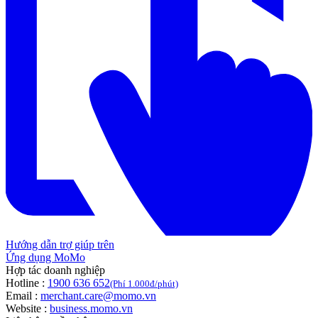
Hướng dẫn trợ giúp trên
Ứng dụng MoMo
Hợp tác doanh nghiệp
Hotline :
1900 636 652
(Phí 1.000đ/phút)
Email :
merchant.care@momo.vn
Website :
business.momo.vn