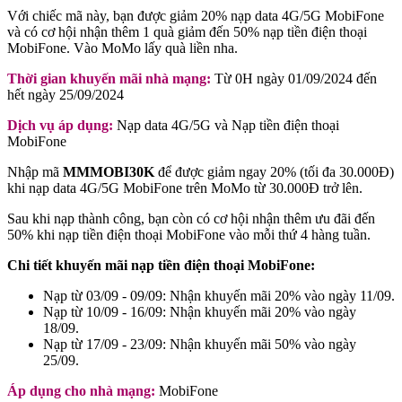
Với chiếc mã này, bạn được giảm 20% nạp data 4G/5G MobiFone
và có cơ hội nhận thêm 1 quà giảm đến 50% nạp tiền điện thoại
MobiFone. Vào MoMo lấy quà liền nha.
Thời gian khuyến mãi nhà mạng:
Từ 0H ngày 01/09/2024 đến
hết ngày 25/09/2024
Dịch vụ áp dụng:
Nạp data 4G/5G và Nạp tiền điện thoại
MobiFone
Nhập mã
MMMOBI30K
để được giảm ngay 20% (tối đa 30.000Đ)
khi nạp data 4G/5G MobiFone trên MoMo từ 30.000Đ trở lên.
Sau khi nạp thành công, bạn còn có cơ hội nhận thêm ưu đãi đến
50% khi nạp tiền điện thoại MobiFone vào mỗi thứ 4 hàng tuần.
Chi tiết khuyến mãi nạp tiền điện thoại MobiFone:
Nạp từ 03/09 - 09/09: Nhận khuyến mãi 20% vào ngày 11/09.
Nạp từ 10/09 - 16/09: Nhận khuyến mãi 20% vào ngày
18/09.
Nạp từ 17/09 - 23/09: Nhận khuyến mãi 50% vào ngày
25/09.
Áp dụng cho nhà mạng:
MobiFone