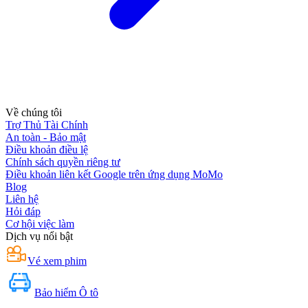
Về chúng tôi
Trợ Thủ Tài Chính
An toàn - Bảo mật
Điều khoản điều lệ
Chính sách quyền riêng tư
Điều khoản liên kết Google trên ứng dụng MoMo
Blog
Liên hệ
Hỏi đáp
Cơ hội việc làm
Dịch vụ nổi bật
Vé xem phim
Bảo hiểm Ô tô