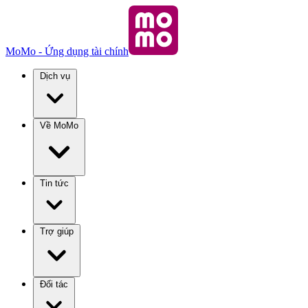
MoMo - Ứng dụng tài chính
Dịch vụ
Về MoMo
Tin tức
Trợ giúp
Đối tác