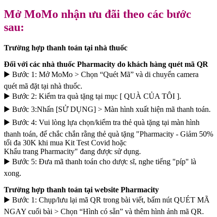
Mở MoMo nhận ưu đãi theo các bước
sau:
Trường hợp thanh toán tại nhà thuốc
Đối với các nhà thuốc Pharmacity do khách hàng quét mã QR
▶️ Bước 1: Mở MoMo > Chọn “Quét Mã” và di chuyển camera
quét mã đặt tại nhà thuốc.
▶️ Bước 2: Kiểm tra quà tặng tại mục [ QUÀ CỦA TÔI ].
▶️ Bước 3:Nhấn [SỬ DỤNG] > Màn hình xuất hiện mã thanh toán.
▶️ Bước 4: Vui lòng lựa chọn/kiểm tra thẻ quà tặng tại màn hình
thanh toán, để chắc chắn rằng thẻ quà tặng "Pharmacity - Giảm 50%
tối đa 30K khi mua Kit Test Covid hoặc
Khẩu trang Pharmacity" đang được sử dụng.
▶️ Bước 5: Đưa mã thanh toán cho dược sĩ, nghe tiếng "píp" là
xong.
Trường hợp thanh toán tại website Pharmacity
▶️ Bước 1: Chụp/lưu lại mã QR trong bài viết, bấm nút QUÉT MÃ
NGAY cuối bài > Chọn “Hình có sẵn” và thêm hình ảnh mã QR.