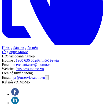
Hướng dẫn trợ giúp trên
Ứng dụng MoMo
Hợp tác doanh nghiệp
Hotline :
1900 636 652
(Phí 1.000đ/phút)
Email :
merchant.care@momo.vn
Website :
business.momo.vn
Liên hệ truyền thông
Email :
pr@mservice.com.vn
Kết nối với MoMo