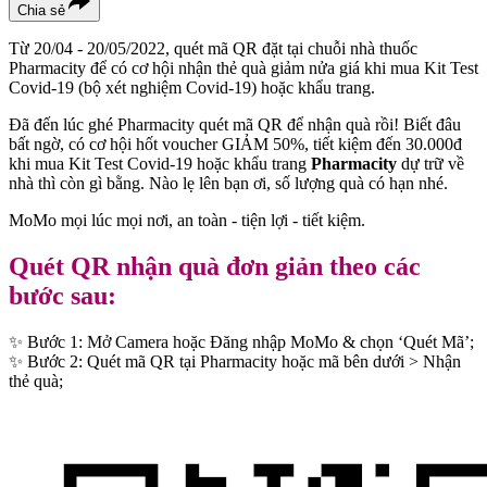
Chia sẻ
Từ 20/04 - 20/05/2022, quét mã QR đặt tại chuỗi nhà thuốc
Pharmacity để có cơ hội nhận thẻ quà giảm nửa giá khi mua Kit Test
Covid-19 (bộ xét nghiệm Covid-19) hoặc khẩu trang.
Đã đến lúc ghé Pharmacity quét mã QR để nhận quà rồi! Biết đâu
bất ngờ, có cơ hội hốt voucher GIẢM 50%, tiết kiệm đến 30.000đ
khi mua Kit Test Covid-19 hoặc khẩu trang
Pharmacity
dự trữ về
nhà thì còn gì bằng. Nào lẹ lên bạn ơi, số lượng quà có hạn nhé.
MoMo mọi lúc mọi nơi, an toàn - tiện lợi - tiết kiệm.
Quét QR nhận quà đơn giản theo các
bước sau:
✨ Bước 1: Mở Camera hoặc Đăng nhập MoMo & chọn ‘Quét Mã’;
✨ Bước 2: Quét mã QR tại Pharmacity hoặc mã bên dưới > Nhận
thẻ quà;