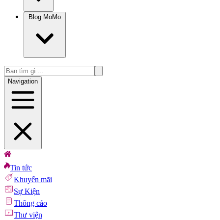
Blog MoMo
Navigation
Tin tức
Khuyến mãi
Sự Kiện
Thông cáo
Thư viện