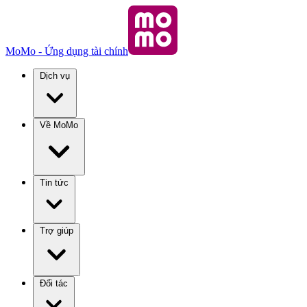
MoMo - Ứng dụng tài chính
Dịch vụ
Về MoMo
Tin tức
Trợ giúp
Đối tác