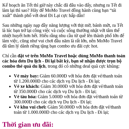
Kế hoạch ăn Tết thì giờ này chắc đã đâu vào đấy, nhưng ra Tết đi
làm lại thì sao? Hãy để MoMo Travel đồng hành cùng bạn “tái
xuất” thành phố với deal Đi Lại cực hấp dẫn!
Sau những ngày nạp đầy năng lượng với thịt mỡ, bánh mứt, ra Tết
là lúc bạn trở lại công việc và cuộc sống thường nhật với tâm thế
nhiệt huyết hơn hết. Hiểu rằng nhu cầu từ quê lên thành phố lớn để
làm việc, cũng như vui chơi đầu năm là rất lớn, nên MoMo Travel
đã tâm lý dành riêng tặng bạn combo ưu đãi cực hot.
Chỉ cần
đặt vé trên MoMo Travel hoặc dùng MoMo thanh toán
các hóa đơn Du lịch - Đi lại bất kỳ, bạn sẽ nhận được trọn bộ
combo thẻ quà du lịch
, trong đó có những deal quà cực khủng:
Vé máy bay:
Giảm 60.000Đ với hóa đơn đặt vé/thanh toán
từ 1.200.000Đ cho các dịch vụ Du lịch - Đi lại;
Vé xe khách:
Giảm 30.000Đ với hóa đơn đặt vé/thanh toán
từ 350.000Đ cho các dịch vụ Du lịch - Đi lại;
Vé tàu hỏa:
Giảm 5.000Đ với hóa đơn đặt vé/thanh toán từ
300.000Đ cho các dịch vụ Du lịch - Đi lại;
Vé khu vui chơi:
Giảm 50.000Đ với hóa đơn đặt vé/thanh
toán từ 1.000.000Đ cho các dịch vụ Du lịch - Đi lại;
Thời gian ưu đãi: