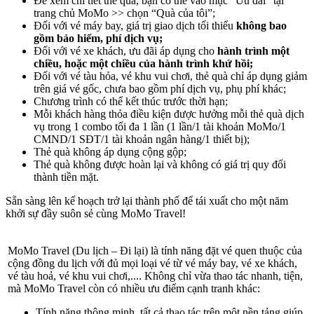
Để xem chi tiết thẻ quà, bạn có thể vào mục “Ưu đãi” tại
trang chủ MoMo >> chọn “Quà của tôi”;
Đối với vé máy bay, giá trị giao dịch tối thiểu
không bao
gồm bảo hiểm, phí dịch vụ;
Đối với vé xe khách, ưu đãi áp dụng cho
hành trình một
chiều, hoặc một chiều của hành trình khứ hồi;
Đối với vé tàu hỏa, vé khu vui chơi, thẻ quà chỉ áp dụng giảm
trên giá vé gốc, chưa bao gồm phí dịch vụ, phụ phí khác;
Chương trình có thể kết thúc trước thời hạn;
Mỗi khách hàng thỏa điều kiện được hưởng mỗi thẻ quà dịch
vụ trong 1 combo tối đa 1 lần (1 lần/1 tài khoản MoMo/1
CMND/1 SĐT/1 tài khoản ngân hàng/1 thiết bị);
Thẻ quà không áp dụng cộng gộp;
Thẻ quà không được hoàn lại và không có giá trị quy đổi
thành tiền mặt.
Sẵn sàng lên kế hoạch trở lại thành phố để tái xuất cho một năm
khởi sự đầy suôn sẻ cùng MoMo Travel!
MoMo Travel (Du lịch – Đi lại) là tính năng đặt vé quen thuộc của
cộng đồng du lịch với đủ mọi loại vé từ vé máy bay, vé xe khách,
vé tàu hoả, vé khu vui chơi,.... Không chỉ vừa thao tác nhanh, tiện,
mà MoMo Travel còn có nhiều ưu điểm cạnh tranh khác:
Tính năng thông minh, tất cả thao tác trên một nền tảng giúp