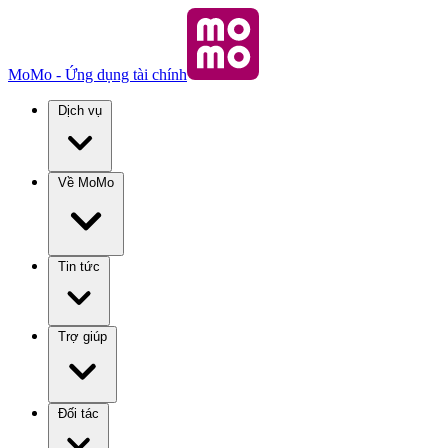
MoMo - Ứng dụng tài chính
Dịch vụ
Về MoMo
Tin tức
Trợ giúp
Đối tác