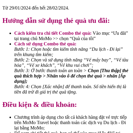
Từ 29/01/2024 đến hết 28/02/2024.
Hướng dẫn sử dụng thẻ quà ưu đãi:
Cách kiểm tra chi tiết Combo thẻ quà:
Vào mục “Ưu đãi”
tại trang chủ MoMo >> chọn “Quà của tôi”
Cách sử dụng Combo thẻ quà:
Bước 1: Chọn hoặc tìm kiếm tính năng “Du lịch - Đi lại”
trên khung tìm kiếm;
Bước 2: Chọn và sử dụng tính năng “Vé máy bay”, “Vé tàu
hỏa”, “Vé xe khách”, “Vé khu vui chơi”;
Bước 3: Ở bước thanh toán an toàn >
Chọn [Thu thập] thẻ
quà thích hợp > Nhấn vào ô để chọn thẻ quà > nhấn [Áp
dụng];
Bước 4: Chọn [Xác nhận] để thanh toán. Số tiền hiển thị là
tiền đã trừ đi giá trị thẻ quà tặng.
Điều kiện & điều khoản:
Chương trình áp dụng cho tất cả khách hàng đặt vé trực tiếp
trên MoMo Travel hoặc thanh toán các dịch vụ Du lịch - Đi
lại bằng MoMo;