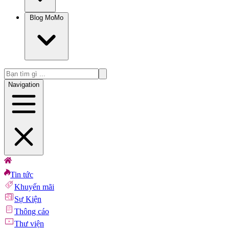
Blog MoMo
Navigation
Tin tức
Khuyến mãi
Sự Kiện
Thông cáo
Thư viện