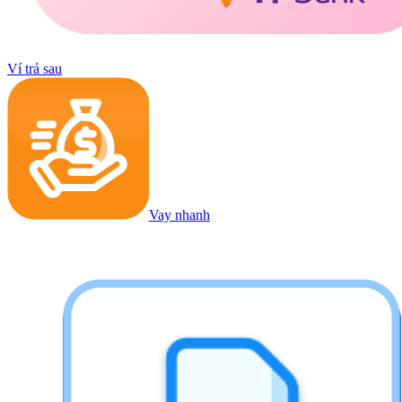
Ví trả sau
Vay nhanh