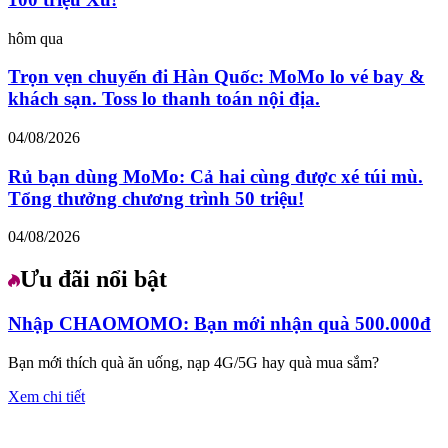
hôm qua
Trọn vẹn chuyến đi Hàn Quốc: MoMo lo vé bay &
khách sạn. Toss lo thanh toán nội địa.
04/08/2026
Rủ bạn dùng MoMo: Cả hai cùng được xé túi mù.
Tổng thưởng chương trình 50 triệu!
04/08/2026
Ưu đãi nổi bật
Nhập CHAOMOMO: Bạn mới nhận quà 500.000đ
Bạn mới thích quà ăn uống, nạp 4G/5G hay quà mua sắm?
Xem chi tiết