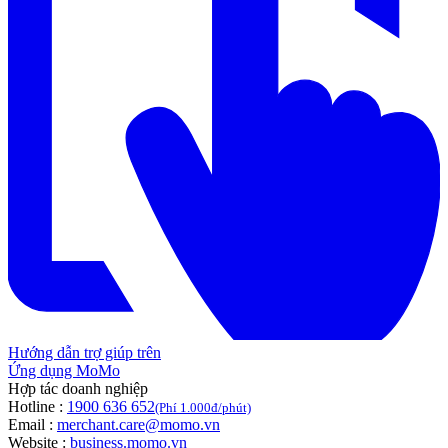
Hướng dẫn trợ giúp trên
Ứng dụng MoMo
Hợp tác doanh nghiệp
Hotline :
1900 636 652
(Phí 1.000đ/phút)
Email :
merchant.care@momo.vn
Website :
business.momo.vn