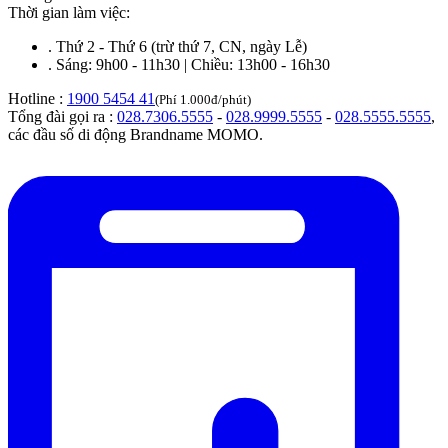
Thời gian làm việc:
.
Thứ 2 - Thứ 6 (trừ thứ 7, CN, ngày Lễ)
.
Sáng: 9h00 - 11h30 | Chiều: 13h00 - 16h30
Hotline :
1900 5454 41
(Phí 1.000đ/phút)
Tổng đài gọi ra :
028.7306.5555
-
028.9999.5555
-
028.5555.5555
,
các đầu số di động Brandname MOMO.