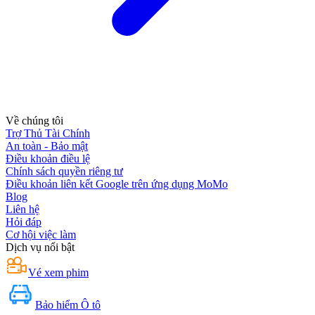
Về chúng tôi
Trợ Thủ Tài Chính
An toàn - Bảo mật
Điều khoản điều lệ
Chính sách quyền riêng tư
Điều khoản liên kết Google trên ứng dụng MoMo
Blog
Liên hệ
Hỏi đáp
Cơ hội việc làm
Dịch vụ nổi bật
Vé xem phim
Bảo hiểm Ô tô