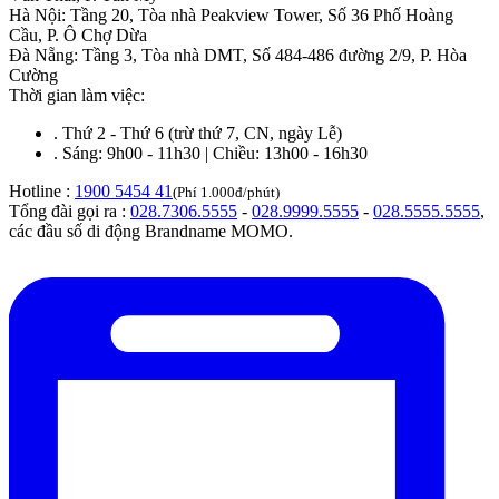
Hà Nội
:
Tầng 20, Tòa nhà Peakview Tower, Số 36 Phố Hoàng
Cầu, P. Ô Chợ Dừa
Đà Nẵng
:
Tầng 3, Tòa nhà DMT, Số 484-486 đường 2/9, P. Hòa
Cường
Thời gian làm việc:
.
Thứ 2 - Thứ 6 (trừ thứ 7, CN, ngày Lễ)
.
Sáng: 9h00 - 11h30 | Chiều: 13h00 - 16h30
Hotline :
1900 5454 41
(Phí 1.000đ/phút)
Tổng đài gọi ra :
028.7306.5555
-
028.9999.5555
-
028.5555.5555
,
các đầu số di động Brandname MOMO.