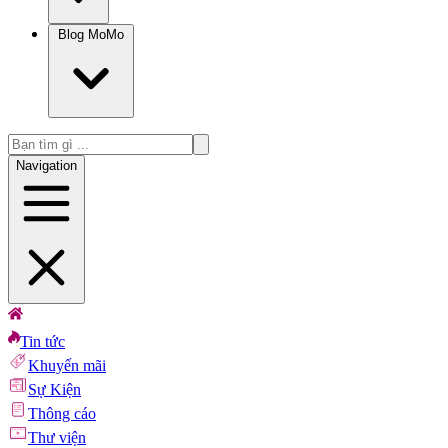
Blog MoMo
Navigation
Tin tức
Khuyến mãi
Sự Kiện
Thông cáo
Thư viện