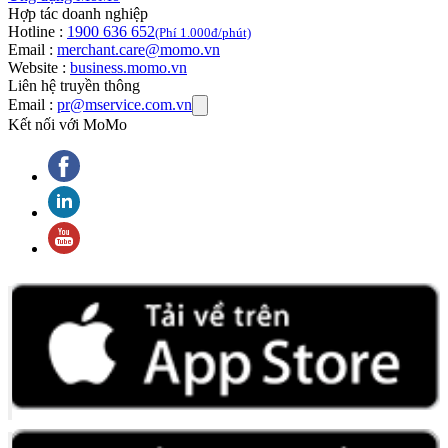
Hợp tác doanh nghiệp
Hotline :
1900 636 652
(Phí 1.000đ/phút)
Email :
merchant.care@momo.vn
Website :
business.momo.vn
Liên hệ truyền thông
Email :
pr@mservice.com.vn
Kết nối với MoMo