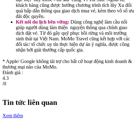
khách hàng cũng được hưởng chương trình tích lũy Xu đổi
quà hấp dẫn thông qua giao dịch mua vé, kèm theo vô số ưu
đãi độc quyền.
Kết nối du lịch bền vững:
Dùng công nghệ làm cầu nối
giúp người dùng làm thiện nguyện thông qua chính giao
dịch đặt vé. Từ đó gây quỹ phục hồi rừng và môi trường
sinh thái tại Việt Nam. MoMo Travel cũng kết hợp với các
đối tác/ tổ chức uy tín thực hiện dự án ý nghĩa, được công
nhận bởi giải thưởng cấp quốc gia.
* Apple/ Google
không tài trợ cho bất cứ hoạt động kinh doanh &
thương mại nào của MoMo.
Đánh giá :
4.3
/
0
Tin tức liên quan
Xem thêm