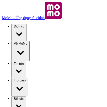
MoMo - Ứng dụng tài chính
Dịch vụ
Về MoMo
Tin tức
Trợ giúp
Đối tác