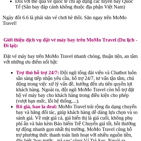
Đối với thẻ quà vé quốc tế chỉ áp dụng các tuyến bay Quốc
Tế (Sân bay đáp cánh không thuộc địa phận Việt Nam)
Ngày đôi 6.6 là phải săn vé chơi hè thôi. Săn ngay trên MoMo
Travel!
Giới thiệu dịch vụ đặt vé máy bay trên MoMo Travel (Du lịch -
Đi lại):
Đặt vé máy bay trên MoMo Travel nhanh chóng, thuận tiện, an tâm
với những ưu điểm nổi bật:
Trợ thủ hỗ trợ 24/7:
Đội ngũ tổng đài viên và Chatbot luôn
sẵn sàng tiếp nhận yêu cầu, hỗ trợ 24/7, tư vấn tận tâm, chủ
động trong việc xử lý vấn đề, hướng đến ưu tiên quyền lợi
khách hàng. Ngoài ra, đội ngũ MoMo Travel còn hỗ trợ đặt
hộ vé máy bay cho khách hàng trong điều kiện cho phép
(vượt hạn mức, lỗi hệ thống,...).
Rõ giá, bao la deal:
MoMo Travel trải rộng đa dạng chuyến
bay và hãng đối tác, giúp khách hàng dễ dàng lựa chọn và so
sánh giá. Về mặt giá cả, giá hiển thị là giá cuối, không phụ
phí ẩn và bán kèm Bảo hiểm Trễ Chuyến giá tốt, bồi thường
tự động nhanh gọn nhất thị trường. MoMo Travel cũng hỗ
trợ phương thức thanh toán linh hoạt với nhiều nguồn tiền,
đặc biệt ‘bay trước - trả sau’ cùng Ví Trả Sau. Ngoài ra,