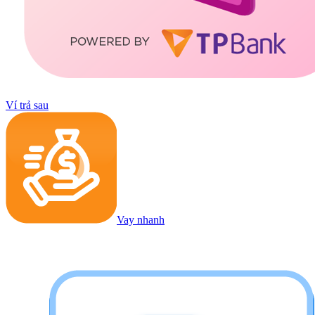
Ví trả sau
Vay nhanh