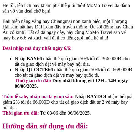
Hè rồi, lên lịch bay khám phá thế giới thôi! MoMo Travel đã dành
sẵn vô vàn deal chờ bạn!
Bali biển nắng vàng hay Chiangmai non xanh biếc, một Thượng
Hải sầm uất hay Đài Loan đầy truyền thống, Úc sôi động hay Châu
Âu cổ kính? Tất cả đã ngay đây, hãy cùng MoMo Travel săn vé
máy bay 6.6 và xách vali đi theo tiếng gọi mùa hè nha!
Deal nhập mã duy nhất ngày 6/6:
Nhập
BAY66
nhận thẻ quà giảm 50% tối đa 366.000Đ cho
tất cả giao dịch đặt vé máy bay nội địa.
Nhập
QUOCTE66
nhận thẻ quà giảm 50% tối đa 668.000Đ
cho tất cả giao dịch đặt vé máy bay quốc tế.
Thời gian ưu đãi:
Duy nhất khung giờ 12H - 14H ngày
06/06/2025.
Tuần lễ sale, nhập mã là giảm sâu:
Nhập
BAYDOI
nhận thẻ quà
giảm 2% tối đa 66.000Đ cho tất cả giao dịch đặt từ 2 vé máy bay
nội địa.
Thời gian ưu đãi:
Từ 03/06 đến 06/06/2025.
Hướng dẫn sử dụng ưu đãi: