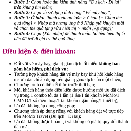
Bước 1:
Chọn hoặc tìm kiếm tính năng “Du lịch - Đi lại”
trên khung tìm kiếm;
Bước 2:
Chọn và sử dụng tính năng “Vé máy bay”;
Bước 3:
Ở bước thanh toán an toàn > Chọn [+ Chọn thẻ
quà tặng] > Nhập mã tương ứng ở ô Nhập mã khuyến mãi
và chọn thẻ quà tặng vừa hiển thị > nhấn [Áp dụng];
Bước 4:
Chọn [Xác nhận] để thanh toán. Số tiền hiển thị là
tiền đã trừ đi giá trị thẻ quà tặng.
Điều kiện & điều khoản:
Đối với vé máy bay, giá trị giao dịch tối thiểu
không bao
gồm bảo hiểm, phí dịch vụ;
Trường hợp khách hàng đặt vé máy bay khứ hồi khác hãng,
mã ưu đãi chỉ áp dụng trên giá trị giao dịch của một chiều;
Chương trình có thể kết thúc trước thời hạn;
Mỗi khách hàng thỏa điều kiện được hưởng mỗi ưu đãi dịch
vụ trong 1 combo tối đa 1 lần (1 lần/1 tài khoản MoMo/1
CMND/1 số điện thoại/1 tài khoản ngân hàng/1 thiết bị);
Ưu đãi không áp dụng cộng gộp;
Chương trình áp dụng riêng với khách hàng đặt vé trực tiếp
trên MoMo Travel (Du lịch - Đi lại);
Ưu đãi không được hoàn lại và không có giá trị quy đổi thành
tiền mặt.