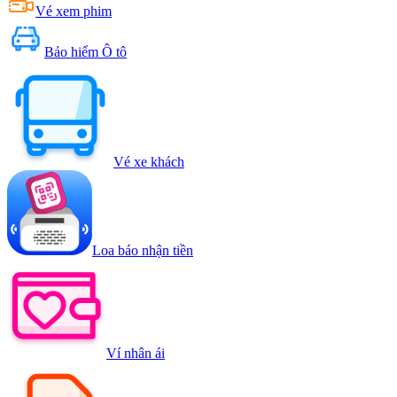
Vé xem phim
Bảo hiểm Ô tô
Vé xe khách
Loa báo nhận tiền
Ví nhân ái