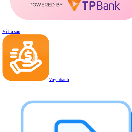
Ví trả sau
Vay nhanh