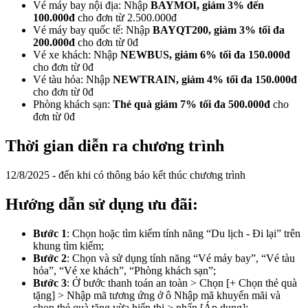
Vé máy bay nội địa: Nhập
BAYMOI, giảm 3% đến
100.000đ
cho đơn từ 2.500.000đ
Vé máy bay quốc tế: Nhập
BAYQT200, giảm 3% tối đa
200.000đ
cho đơn từ 0đ
Vé xe khách: Nhập
NEWBUS, giảm 6% tối đa 150.000đ
cho đơn từ 0đ
Vé tàu hỏa: Nhập
NEWTRAIN, giảm 4% tối đa 150.000đ
cho đơn từ 0đ
Phòng khách sạn:
Thẻ quà giảm 7% tối đa 500.000đ
cho
đơn từ 0đ
Thời gian diễn ra chương trình
12/8/2025 - đến khi có thông báo kết thúc chương trình
Hướng dẫn sử dụng ưu đãi:
Bước 1
: Chọn hoặc tìm kiếm tính năng “Du lịch - Đi lại” trên
khung tìm kiếm;
Bước 2
: Chọn và sử dụng tính năng “Vé máy bay”, “Vé tàu
hỏa”, “Vé xe khách”, “Phòng khách sạn”;
Bước 3
: Ở bước thanh toán an toàn > Chọn [+ Chọn thẻ quà
tặng] > Nhập mã tương ứng ở ô Nhập mã khuyến mãi và
chọn thẻ quà tặng vừa hiển thị > nhấn [Áp dụng];