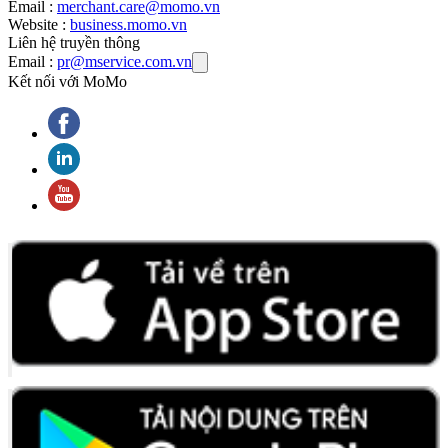
Email :
merchant.care@momo.vn
Website :
business.momo.vn
Liên hệ truyền thông
Email :
pr@mservice.com.vn
Kết nối với MoMo