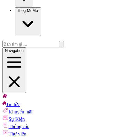
Blog MoMo
Navigation
Tin tức
Khuyến mãi
Sự Kiện
Thông cáo
Thư viện