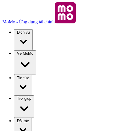
MoMo - Ứng dụng tài chính
Dịch vụ
Về MoMo
Tin tức
Trợ giúp
Đối tác