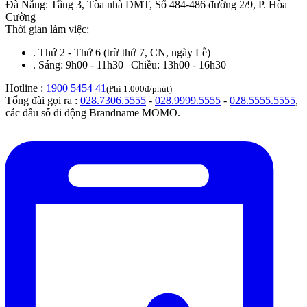
Đà Nẵng
:
Tầng 3, Tòa nhà DMT, Số 484-486 đường 2/9, P. Hòa
Cường
Thời gian làm việc:
.
Thứ 2 - Thứ 6 (trừ thứ 7, CN, ngày Lễ)
.
Sáng: 9h00 - 11h30 | Chiều: 13h00 - 16h30
Hotline :
1900 5454 41
(Phí 1.000đ/phút)
Tổng đài gọi ra :
028.7306.5555
-
028.9999.5555
-
028.5555.5555
,
các đầu số di động Brandname MOMO.