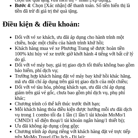
Bước 4
: Chọn [Xác nhận] để thanh toán. Số tiền hiển thị là
tiền đã trừ đi giá trị thẻ quà tặng.
Điều kiện & điều khoản:
Đối với vé xe khách, ưu đãi áp dụng cho hành trình một
chiều, hoặc một chiều của hành trình khứ hồi;
Khách hàng mua vé xe Phương Trang sẽ được hoàn tiền
100% khi hủy vé xe trước giờ khởi hành 4 tiếng với bất cứ lý
do gì.
Đối với vé máy bay, giá trị giao dịch tối thiểu không bao gồm
bảo hiểm, phí dịch vụ;
Trường hợp khách hàng đặt vé máy bay khứ hồi khác hãng,
mã ưu đãi chỉ áp dụng trên giá trị giao dịch của một chiều;
Đối với vé tàu hỏa, phòng khách sạn, ưu đãi chỉ áp dụng
giảm trên giá vé gốc, chưa bao gồm phí dịch vụ, phụ phí
khác;
Chương trình có thể kết thúc trước thời hạn;
Mỗi khách hàng thỏa điều kiện được hưởng mỗi ưu đãi dịch
vụ trong 1 combo tối đa 1 lần (1 lần/1 tài khoản MoMo/1
CMND/1 số điện thoại/1 tài khoản ngân hàng/1 thiết bị);
Ưu đãi không áp dụng cộng gộp;
Chương trình áp dụng riêng với khách hàng đặt vé trực tiếp
trên MoMo Travel (Du lịch - Đi lại);