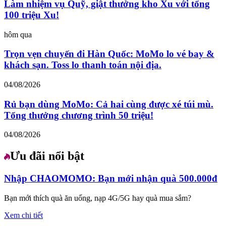
Làm nhiệm vụ Quỹ, giật thưởng kho Xu với tổng
100 triệu Xu!
hôm qua
Trọn vẹn chuyến đi Hàn Quốc: MoMo lo vé bay &
khách sạn. Toss lo thanh toán nội địa.
04/08/2026
Rủ bạn dùng MoMo: Cả hai cùng được xé túi mù.
Tổng thưởng chương trình 50 triệu!
04/08/2026
Ưu đãi nổi bật
Nhập CHAOMOMO: Bạn mới nhận quà 500.000đ
Bạn mới thích quà ăn uống, nạp 4G/5G hay quà mua sắm?
Xem chi tiết