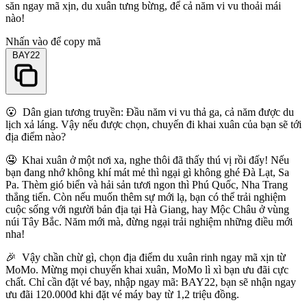
săn ngay mã xịn, du xuân tưng bừng, để cả năm vi vu thoải mái
nào!
Nhấn vào để copy mã
BAY22
😮 Dân gian tương truyền: Đầu năm vi vu thả ga, cả năm được du
lịch xả láng. Vậy nếu được chọn, chuyến đi khai xuân của bạn sẽ tới
địa điểm nào?
🤤 Khai xuân ở một nơi xa, nghe thôi đã thấy thú vị rồi đấy! Nếu
bạn đang nhớ không khí mát mẻ thì ngại gì không ghé Đà Lạt, Sa
Pa. Thèm gió biển và hải sản tươi ngon thì Phú Quốc, Nha Trang
thẳng tiến. Còn nếu muốn thêm sự mới lạ, bạn có thể trải nghiệm
cuộc sống với người bản địa tại Hà Giang, hay Mộc Châu ở vùng
núi Tây Bắc. Năm mới mà, đừng ngại trải nghiệm những điều mới
nha!
🎉 Vậy chần chừ gì, chọn địa điểm du xuân rinh ngay mã xịn từ
MoMo. Mừng mọi chuyến khai xuân, MoMo lì xì bạn ưu đãi cực
chất. Chỉ cần đặt vé bay, nhập ngay mã: BAY22, bạn sẽ nhận ngay
ưu đãi 120.000đ khi đặt vé máy bay từ 1,2 triệu đồng.