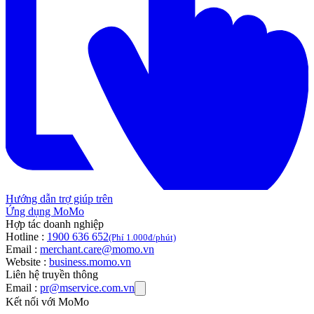
Hướng dẫn trợ giúp trên
Ứng dụng MoMo
Hợp tác doanh nghiệp
Hotline :
1900 636 652
(Phí 1.000đ/phút)
Email :
merchant.care@momo.vn
Website :
business.momo.vn
Liên hệ truyền thông
Email :
pr@mservice.com.vn
Kết nối với MoMo