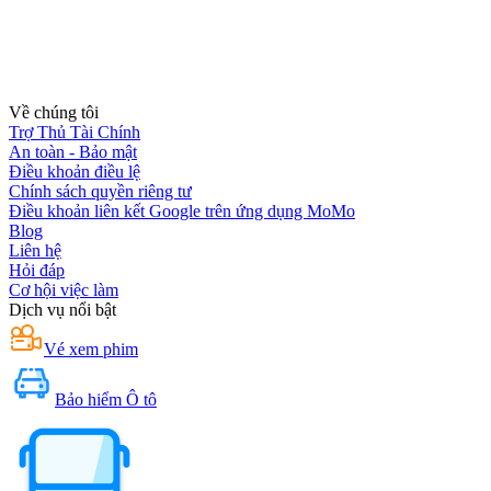
Về chúng tôi
Trợ Thủ Tài Chính
An toàn - Bảo mật
Điều khoản điều lệ
Chính sách quyền riêng tư
Điều khoản liên kết Google trên ứng dụng MoMo
Blog
Liên hệ
Hỏi đáp
Cơ hội việc làm
Dịch vụ nổi bật
Vé xem phim
Bảo hiểm Ô tô