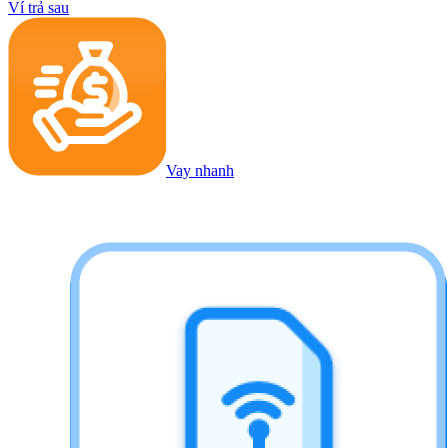
Ví trả sau
Vay nhanh