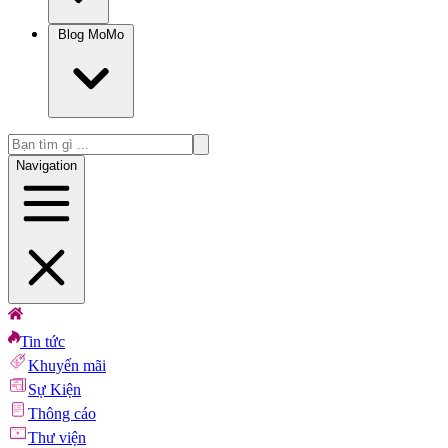
Blog MoMo
Navigation
Tin tức
Khuyến mãi
Sự Kiện
Thông cáo
Thư viện