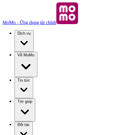
MoMo - Ứng dụng tài chính
Dịch vụ
Về MoMo
Tin tức
Trợ giúp
Đối tác