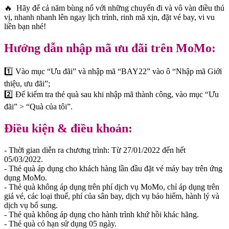
🔥 Hãy để cả năm bùng nổ với những chuyến đi và vô vàn điều thú
vị, nhanh nhanh lên ngay lịch trình, rinh mã xịn, đặt vé bay, vi vu
liền bạn nhé!
Hướng dẫn nhập mã ưu đãi trên MoMo:
1️⃣ Vào mục “Ưu đãi” và nhập mã “BAY22” vào ô “Nhập mã Giới
thiệu, ưu đãi”;
2️⃣ Để kiểm tra thẻ quà sau khi nhập mã thành công, vào mục “Ưu
đãi” > “Quà của tôi”.
Điều kiện & điều khoản:
- Thời gian diễn ra chương trình: Từ 27/01/2022 đến hết
05/03/2022.
- Thẻ quà áp dụng cho khách hàng lần đầu đặt vé máy bay trên ứng
dụng MoMo.
- Thẻ quà không áp dụng trên phí dịch vụ MoMo, chỉ áp dụng trên
giá vé, các loại thuế, phí của sân bay, dịch vụ bảo hiểm, hành lý và
dịch vụ bổ sung.
- Thẻ quà không áp dụng cho hành trình khứ hồi khác hãng.
- Thẻ quà có hạn sử dụng 05 ngày.