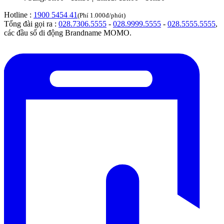
Hotline :
1900 5454 41
(Phí 1.000đ/phút)
Tổng đài gọi ra :
028.7306.5555
-
028.9999.5555
-
028.5555.5555
,
các đầu số di động Brandname MOMO.