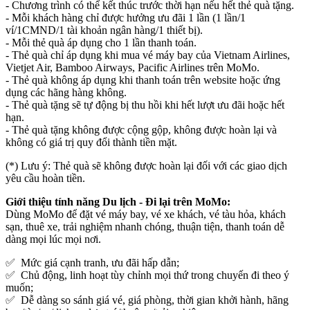
- Chương trình có thể kết thúc trước thời hạn nếu hết thẻ quà tặng.
- Mỗi khách hàng chỉ được hưởng ưu đãi 1 lần (1 lần/1
ví/1CMND/1 tài khoản ngân hàng/1 thiết bị).
- Mỗi thẻ quà áp dụng cho 1 lần thanh toán.
- Thẻ quà chỉ áp dụng khi mua vé máy bay của Vietnam Airlines,
Vietjet Air, Bamboo Airways, Pacific Airlines trên MoMo.
- Thẻ quà không áp dụng khi thanh toán trên website hoặc ứng
dụng các hãng hàng không.
- Thẻ quà tặng sẽ tự động bị thu hồi khi hết lượt ưu đãi hoặc hết
hạn.
- Thẻ quà tặng không được cộng gộp, không được hoàn lại và
không có giá trị quy đổi thành tiền mặt.
(*) Lưu ý: Thẻ quà sẽ không được hoàn lại đối với các giao dịch
yêu cầu hoàn tiền.
Giới thiệu tính năng Du lịch - Đi lại trên MoMo:
Dùng MoMo để đặt vé máy bay, vé xe khách, vé tàu hỏa, khách
sạn, thuê xe, trải nghiệm nhanh chóng, thuận tiện, thanh toán dễ
dàng mọi lúc mọi nơi.
✅ Mức giá cạnh tranh, ưu đãi hấp dẫn;
✅ Chủ động, linh hoạt tùy chỉnh mọi thứ trong chuyến đi theo ý
muốn;
✅ Dễ dàng so sánh giá vé, giá phòng, thời gian khởi hành, hãng