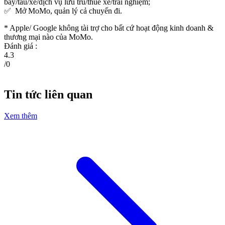
bay/tàu/xe/dịch vụ lưu trú/thuê xe/trải nghiệm;
✅ Mở MoMo, quản lý cả chuyến đi.
* Apple/ Google
không tài trợ cho bất cứ hoạt động kinh doanh &
thương mại nào của MoMo.
Đánh giá :
4.3
/
0
Tin tức liên quan
Xem thêm