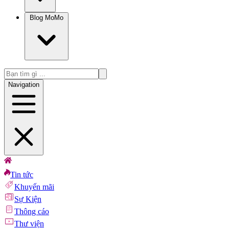
Blog MoMo
Navigation
Tin tức
Khuyến mãi
Sự Kiện
Thông cáo
Thư viện