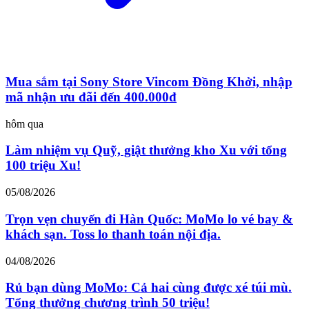
Mua sắm tại Sony Store Vincom Đồng Khởi, nhập
mã nhận ưu đãi đến 400.000đ
hôm qua
Làm nhiệm vụ Quỹ, giật thưởng kho Xu với tổng
100 triệu Xu!
05/08/2026
Trọn vẹn chuyến đi Hàn Quốc: MoMo lo vé bay &
khách sạn. Toss lo thanh toán nội địa.
04/08/2026
Rủ bạn dùng MoMo: Cả hai cùng được xé túi mù.
Tổng thưởng chương trình 50 triệu!