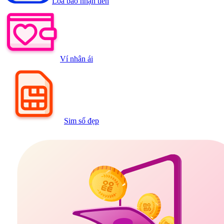
Loa báo nhận tiền
Ví nhân ái
Sim số đẹp