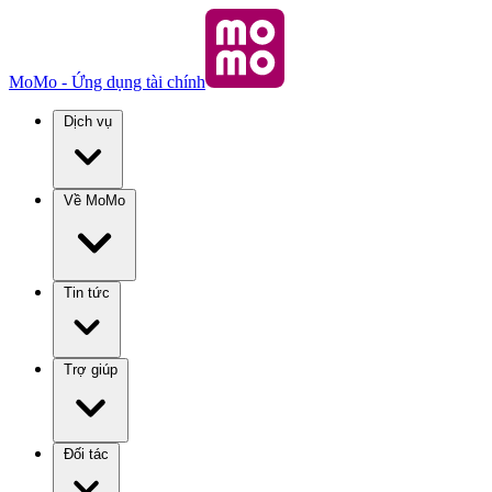
MoMo - Ứng dụng tài chính
Dịch vụ
Về MoMo
Tin tức
Trợ giúp
Đối tác