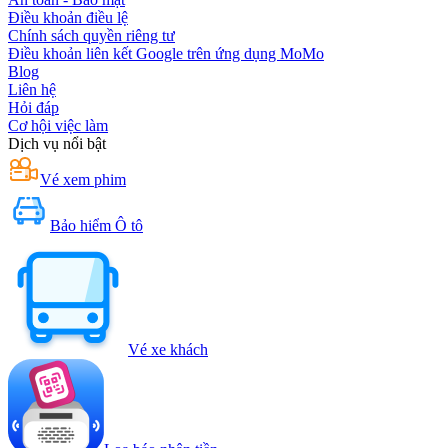
Điều khoản điều lệ
Chính sách quyền riêng tư
Điều khoản liên kết Google trên ứng dụng MoMo
Blog
Liên hệ
Hỏi đáp
Cơ hội việc làm
Dịch vụ nổi bật
Vé xem phim
Bảo hiểm Ô tô
Vé xe khách