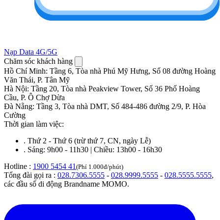
Nạp Data 4G/5G
Chăm sóc khách hàng
Hồ Chí Minh
:
Tầng 6, Tòa nhà Phú Mỹ Hưng, Số 08 đường Hoàng
Văn Thái, P. Tân Mỹ
Hà Nội
:
Tầng 20, Tòa nhà Peakview Tower, Số 36 Phố Hoàng
Cầu, P. Ô Chợ Dừa
Đà Nẵng
:
Tầng 3, Tòa nhà DMT, Số 484-486 đường 2/9, P. Hòa
Cường
Thời gian làm việc:
.
Thứ 2 - Thứ 6 (trừ thứ 7, CN, ngày Lễ)
.
Sáng: 9h00 - 11h30 | Chiều: 13h00 - 16h30
Hotline :
1900 5454 41
(Phí 1.000đ/phút)
Tổng đài gọi ra :
028.7306.5555
-
028.9999.5555
-
028.5555.5555
,
các đầu số di động Brandname MOMO.