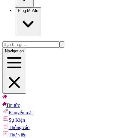
Blog MoMo
Navigation
Tin tức
Khuyến mãi
Sự Kiện
Thông cáo
Thư viện