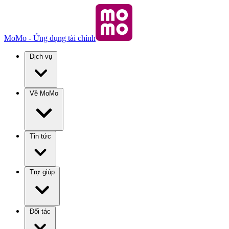
MoMo - Ứng dụng tài chính
Dịch vụ
Về MoMo
Tin tức
Trợ giúp
Đối tác