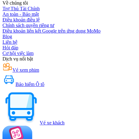
Về chúng tôi
Trợ Thủ Tài Chính
An toàn - Bảo mật
Điều khoản điều lệ
Chính sách quyền riêng tư
Điều khoản liên kết Google trên ứng dụng MoMo
Blog
Liên hệ
Hỏi đáp
Cơ hội việc làm
Dịch vụ nổi bật
Vé xem phim
Bảo hiểm Ô tô
Vé xe khách