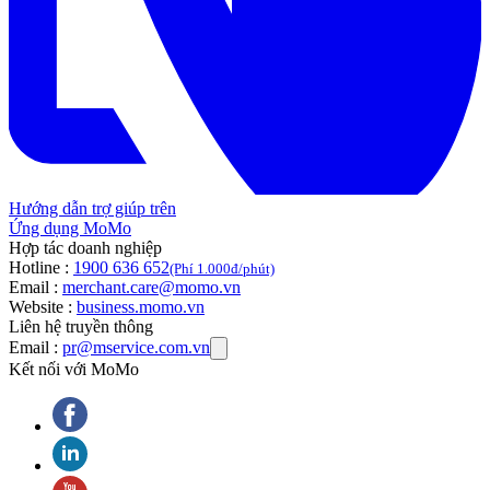
Hướng dẫn trợ giúp trên
Ứng dụng MoMo
Hợp tác doanh nghiệp
Hotline :
1900 636 652
(Phí 1.000đ/phút)
Email :
merchant.care@momo.vn
Website :
business.momo.vn
Liên hệ truyền thông
Email :
pr@mservice.com.vn
Kết nối với MoMo