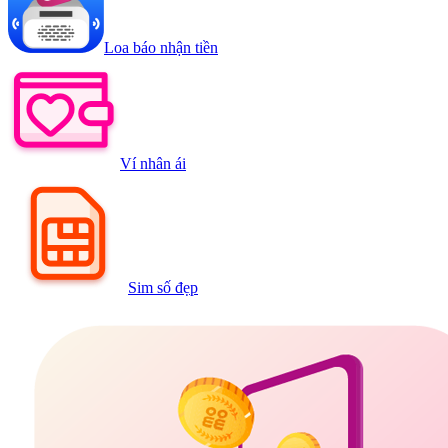
Loa báo nhận tiền
Ví nhân ái
Sim số đẹp