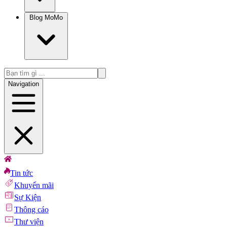
Blog MoMo
Navigation
Tin tức
Khuyến mãi
Sự Kiện
Thông cáo
Thư viện