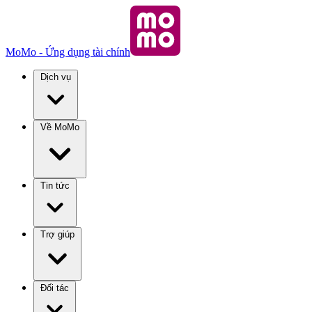
MoMo - Ứng dụng tài chính
Dịch vụ
Về MoMo
Tin tức
Trợ giúp
Đối tác