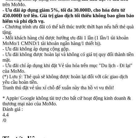
trên MoMo.
- Ưu đãi áp dụng giảm 5%, tối đa 30.000Đ, cho hóa đơn từ
450.000Đ trở lên. Giá trị giao dịch tối thiểu không bao gồm bảo
hiểm và phí dịch vụ.
- Chương trình ưu đãi có thể kết thúc trước thời hạn nếu hết thẻ quà
tặng.
- Mỗi khách hàng chỉ được hưởng ưu đãi 1 lần (1 lần/1 tài khoản
MoMo/1 CMND/1 tài khoản ngân hàng/1 thiết bị).
- Ưu đãi không áp dụng cộng gộp.
- Ưu đãi không được hoàn lại và không có giá trị quy đổi thành tiền
mặt.
- Ưu đãi chỉ áp dụng khi đặt Vé tàu hỏa trên mục "Du lịch - Đi lại"
của MoMo.
(*) Lưu ý: Thẻ quà sẽ không được hoàn lại đối với các giao dịch
yêu cầu hoàn tiền.
Tranh thủ đặt vé tàu xí chỗ để xuân này tha hồ vi vu thôi!
* Apple/ Google
không tài trợ cho bất cứ hoạt động kinh doanh &
thương mại nào của MoMo.
Đánh giá :
4.4
/
0