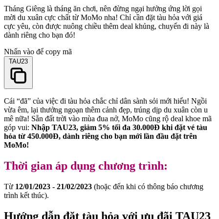
Tháng Giêng là tháng ăn chơi, nên đừng ngại hưởng ứng lời gọi
mời du xuân cực chất từ MoMo nha! Chỉ cần đặt tàu hỏa với giá
cực yêu, còn được nuông chiều thêm deal khủng, chuyến đi này là
dành riêng cho bạn đó!
Nhấn vào để copy mã
TAU23
Cái “đã” của việc đi tàu hỏa chắc chỉ dân sành sỏi mới hiểu! Ngồi
vừa êm, lại thưởng ngoạn thêm cảnh đẹp, trúng dịp du xuân còn u
mê nữa! Sẵn đất trời vào mùa đua nở, MoMo cũng rộ deal khoe mã
góp vui:
Nhập TAU23, giảm 5% tối đa 30.000Đ khi đặt vé tàu
hỏa từ 450.000Đ, dành riêng cho bạn mới lần đầu đặt trên
MoMo!
Thời gian áp dụng chương trình:
Từ
12/01/2023 - 21/02/2023
(hoặc đến khi có thông báo chương
trình kết thúc).
Hướng dẫn đặt tàu hỏa với ưu đãi TAU23