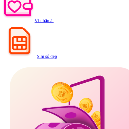
Ví nhân ái
Sim số đẹp