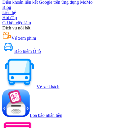
Điều khoản liên kết Google trên ứng dụng MoMo
Blog
Liên hệ
Hỏi đáp
Cơ hội việc làm
Dịch vụ nổi bật
Vé xem phim
Bảo hiểm Ô tô
Vé xe khách
Loa báo nhận tiền