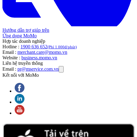
Hướng dẫn trợ giúp trên
Ứng dụng MoMo
Hợp tác doanh nghiệp
Hotline :
1900 636 652
(Phí 1.000đ/phút)
Email :
merchant.care@momo.vn
Website :
business.momo.vn
Liên hệ truyền thông
Email :
pr@mservice.com.vn
Kết nối với MoMo