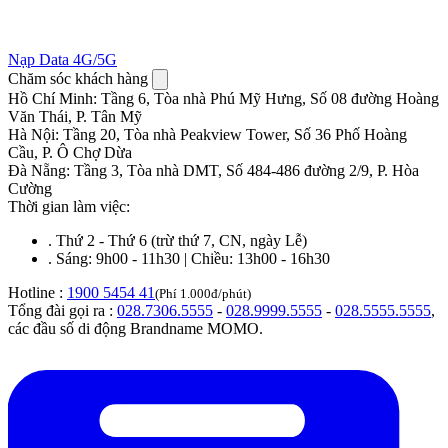
Nạp Data 4G/5G
Chăm sóc khách hàng
Hồ Chí Minh
:
Tầng 6, Tòa nhà Phú Mỹ Hưng, Số 08 đường Hoàng
Văn Thái, P. Tân Mỹ
Hà Nội
:
Tầng 20, Tòa nhà Peakview Tower, Số 36 Phố Hoàng
Cầu, P. Ô Chợ Dừa
Đà Nẵng
:
Tầng 3, Tòa nhà DMT, Số 484-486 đường 2/9, P. Hòa
Cường
Thời gian làm việc:
.
Thứ 2 - Thứ 6 (trừ thứ 7, CN, ngày Lễ)
.
Sáng: 9h00 - 11h30 | Chiều: 13h00 - 16h30
Hotline :
1900 5454 41
(Phí 1.000đ/phút)
Tổng đài gọi ra :
028.7306.5555
-
028.9999.5555
-
028.5555.5555
,
các đầu số di động Brandname MOMO.