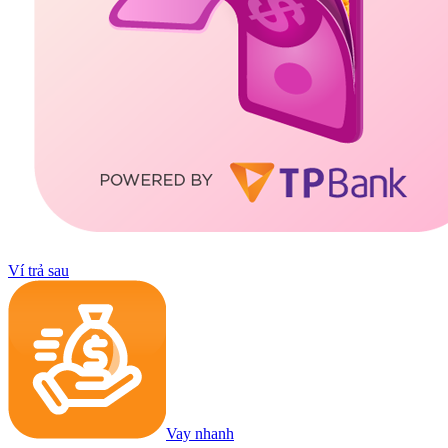
Ví trả sau
Vay nhanh