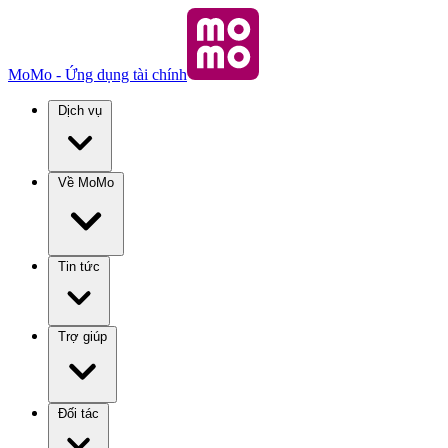
MoMo - Ứng dụng tài chính
Dịch vụ
Về MoMo
Tin tức
Trợ giúp
Đối tác