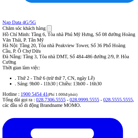
Nạp Data 4G/5G
Chăm sóc khách hàng
Hồ Chí Minh
:
Tầng 6, Tòa nhà Phú Mỹ Hưng, Số 08 đường Hoàng
Văn Thái, P. Tân Mỹ
Hà Nội
:
Tầng 20, Tòa nhà Peakview Tower, Số 36 Phố Hoàng
Cầu, P. Ô Chợ Dừa
Đà Nẵng
:
Tầng 3, Tòa nhà DMT, Số 484-486 đường 2/9, P. Hòa
Cường
Thời gian làm việc:
.
Thứ 2 - Thứ 6 (trừ thứ 7, CN, ngày Lễ)
.
Sáng: 9h00 - 11h30 | Chiều: 13h00 - 16h30
Hotline :
1900 5454 41
(Phí 1.000đ/phút)
Tổng đài gọi ra :
028.7306.5555
-
028.9999.5555
-
028.5555.5555
,
các đầu số di động Brandname MOMO.