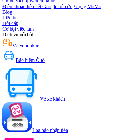
Chính sách quyền riêng tư
Điều khoản liên kết Google trên ứng dụng MoMo
Blog
Liên hệ
Hỏi đáp
Cơ hội việc làm
Dịch vụ nổi bật
Vé xem phim
Bảo hiểm Ô tô
Vé xe khách
Loa báo nhận tiền