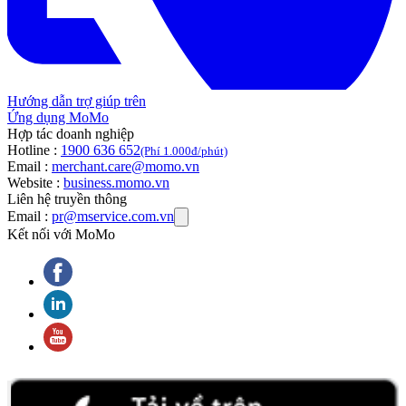
Hướng dẫn trợ giúp trên
Ứng dụng MoMo
Hợp tác doanh nghiệp
Hotline :
1900 636 652
(Phí 1.000đ/phút)
Email :
merchant.care@momo.vn
Website :
business.momo.vn
Liên hệ truyền thông
Email :
pr@mservice.com.vn
Kết nối với MoMo