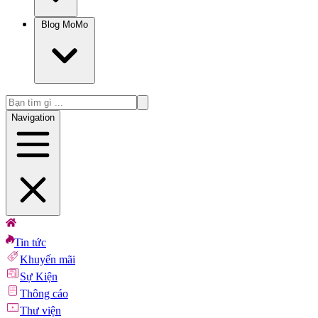
Blog MoMo
Navigation
Tin tức
Khuyến mãi
Sự Kiện
Thông cáo
Thư viện