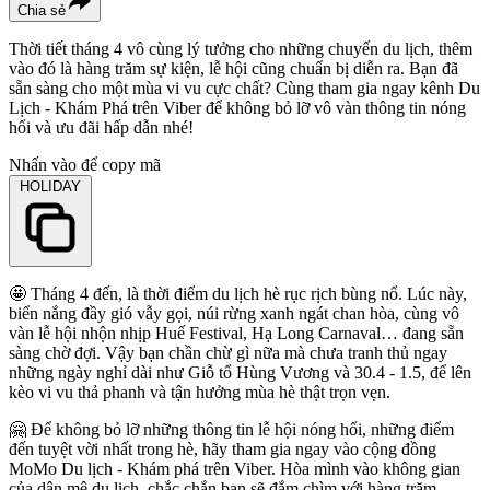
Chia sẻ
Thời tiết tháng 4 vô cùng lý tưởng cho những chuyến du lịch, thêm
vào đó là hàng trăm sự kiện, lễ hội cũng chuẩn bị diễn ra. Bạn đã
sẵn sàng cho một mùa vi vu cực chất? Cùng tham gia ngay kênh Du
Lịch - Khám Phá trên Viber để không bỏ lỡ vô vàn thông tin nóng
hổi và ưu đãi hấp dẫn nhé!
Nhấn vào để copy mã
HOLIDAY
🤩 Tháng 4 đến, là thời điểm du lịch hè rục rịch bùng nổ. Lúc này,
biển nắng đầy gió vẫy gọi, núi rừng xanh ngát chan hòa, cùng vô
vàn lễ hội nhộn nhịp Huế Festival, Hạ Long Carnaval… đang sẵn
sàng chờ đợi. Vậy bạn chần chừ gì nữa mà chưa tranh thủ ngay
những ngày nghỉ dài như Giỗ tổ Hùng Vương và 30.4 - 1.5, để lên
kèo vi vu thả phanh và tận hưởng mùa hè thật trọn vẹn.
🤗 Để không bỏ lỡ những thông tin lễ hội nóng hổi, những điểm
đến tuyệt vời nhất trong hè, hãy tham gia ngay vào cộng đồng
MoMo Du lịch - Khám phá trên Viber. Hòa mình vào không gian
của dân mê du lịch, chắc chắn bạn sẽ đắm chìm với hàng trăm