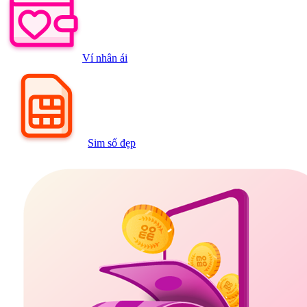
Ví nhân ái
Sim số đẹp