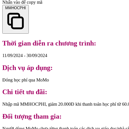
Nhấn vào để copy mã
MMHOCPHI
Thời gian diễn ra chương trình:
11/09/2024 - 30/09/2024
Dịch vụ áp dụng:
Đóng học phí qua MoMo
Chi tiết ưu đãi:
Nhập mã MMHOCPHI, giảm 20.000Đ khi thanh toán học phí từ 60
Đối tượng tham gia:
Người dùng MoMo chưa từng thanh toán các dịch vụ giáo dục/nhà sác