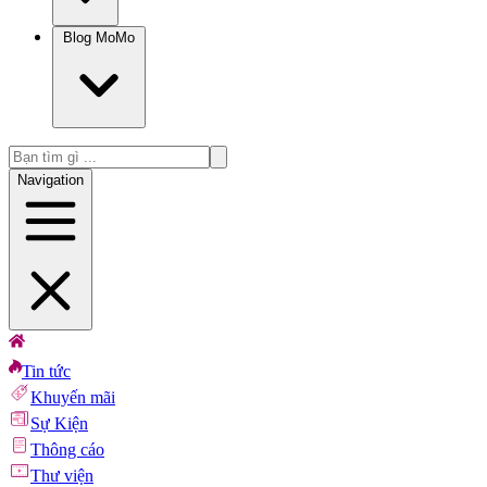
Blog MoMo
Navigation
Tin tức
Khuyến mãi
Sự Kiện
Thông cáo
Thư viện