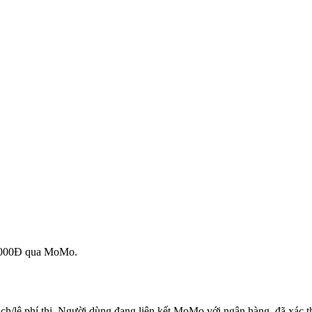
.000Đ qua MoMo.
h/lệ phí thi. Người dùng đang liên kết MoMo với ngân hàng, đã xác t