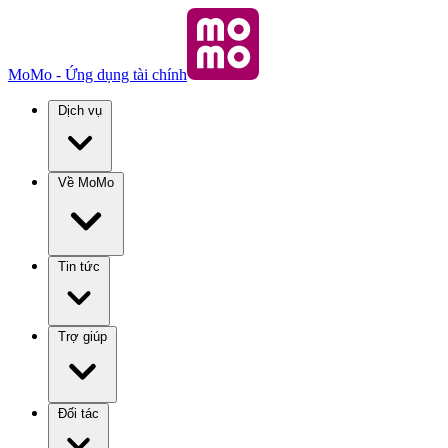
MoMo - Ứng dụng tài chính
Dịch vụ
Về MoMo
Tin tức
Trợ giúp
Đối tác