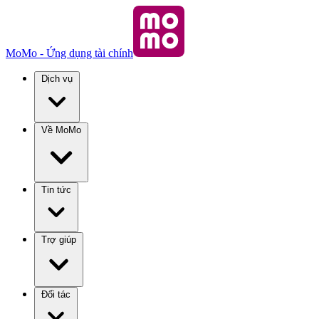
MoMo - Ứng dụng tài chính
Dịch vụ
Về MoMo
Tin tức
Trợ giúp
Đối tác