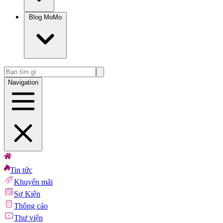
Blog MoMo
Navigation
Tin tức
Khuyến mãi
Sự Kiện
Thông cáo
Thư viện