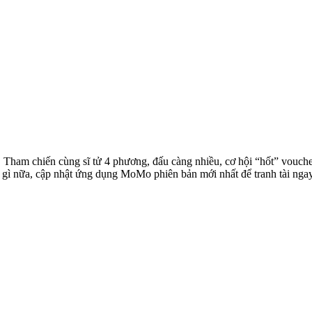
i. Tham chiến cùng sĩ tử 4 phương, đấu càng nhiều, cơ hội “hốt” vou
ờ gì nữa, cập nhật ứng dụng MoMo phiên bản mới nhất để tranh tài ngay