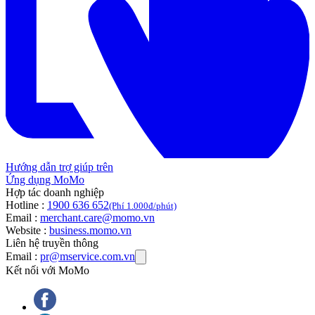
Hướng dẫn trợ giúp trên
Ứng dụng MoMo
Hợp tác doanh nghiệp
Hotline :
1900 636 652
(Phí 1.000đ/phút)
Email :
merchant.care@momo.vn
Website :
business.momo.vn
Liên hệ truyền thông
Email :
pr@mservice.com.vn
Kết nối với MoMo