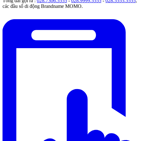
Tổng đài gọi ra :
028.7306.5555
-
028.9999.5555
-
028.5555.5555
,
các đầu số di động Brandname MOMO.