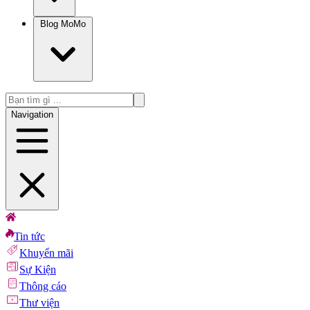
Blog MoMo
Navigation
Tin tức
Khuyến mãi
Sự Kiện
Thông cáo
Thư viện