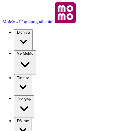
MoMo - Ứng dụng tài chính
Dịch vụ
Về MoMo
Tin tức
Trợ giúp
Đối tác