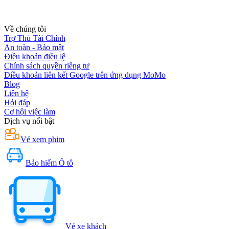
Về chúng tôi
Trợ Thủ Tài Chính
An toàn - Bảo mật
Điều khoản điều lệ
Chính sách quyền riêng tư
Điều khoản liên kết Google trên ứng dụng MoMo
Blog
Liên hệ
Hỏi đáp
Cơ hội việc làm
Dịch vụ nổi bật
Vé xem phim
Bảo hiểm Ô tô
Vé xe khách