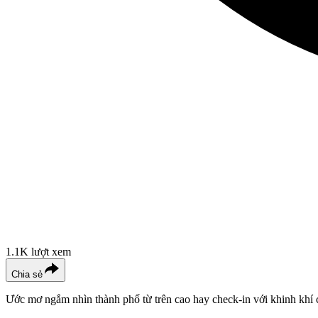
1.1K
lượt xem
Chia sẻ
Ước mơ ngắm nhìn thành phố từ trên cao hay check-in với khinh khí