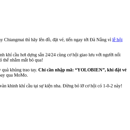
ay Chiangmai thì hãy lên đồ, đặt vé, tiến ngay tới Đà Nẵng vì
lễ hội
inh khí cầu hơi dựng sẵn 24/24 cùng cơ hội giao lưu với người nổi
ó thể nhắm mắt bỏ qua!
 quà khủng trao tay.
Chỉ cần nhập mã: “YOLOBIEN”, khi đặt vé
y bay qua MoMo.
 vàn khinh khí cầu tại sự kiện nha. Đừng bỏ lỡ cơ hội có 1-0-2 này!