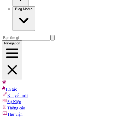
Blog MoMo
Navigation
Tin tức
Khuyến mãi
Sự Kiện
Thông cáo
Thư viện