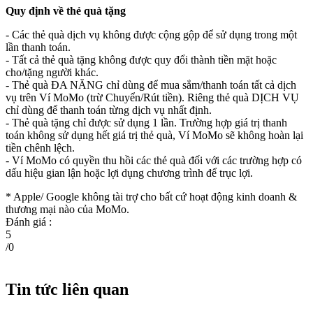
Quy định về thẻ quà tặng
- Các thẻ quà dịch vụ không được cộng gộp để sử dụng trong một
lần thanh toán.
- Tất cả thẻ quà tặng không được quy đổi thành tiền mặt hoặc
cho/tặng người khác.
- Thẻ quà ĐA NĂNG chỉ dùng để mua sắm/thanh toán tất cả dịch
vụ trên Ví MoMo (trừ Chuyển/Rút tiền). Riêng thẻ quà DỊCH VỤ
chỉ dùng để thanh toán từng dịch vụ nhất định.
- Thẻ quà tặng chỉ được sử dụng 1 lần. Trường hợp giá trị thanh
toán không sử dụng hết giá trị thẻ quà, Ví MoMo sẽ không hoàn lại
tiền chênh lệch.
- Ví MoMo có quyền thu hồi các thẻ quà đối với các trường hợp có
dấu hiệu gian lận hoặc lợi dụng chương trình để trục lợi.
* Apple/ Google
không tài trợ cho bất cứ hoạt động kinh doanh &
thương mại nào của MoMo.
Đánh giá :
5
/
0
Tin tức liên quan