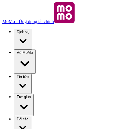
MoMo - Ứng dụng tài chính
Dịch vụ
Về MoMo
Tin tức
Trợ giúp
Đối tác