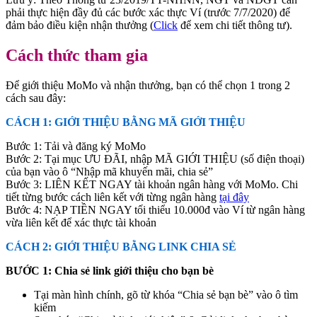
phải thực hiện đầy đủ các bước xác thực Ví (trước 7/7/2020) để
đảm bảo điều kiện nhận thưởng (
Click
để xem chi tiết thông tư).
Cách thức tham gia
Để giới thiệu MoMo và nhận thưởng, bạn có thể chọn 1 trong 2
cách sau đây:
CÁCH 1: GIỚI THIỆU BẰNG MÃ GIỚI THIỆU
Bước 1: Tải và đăng ký MoMo
Bước 2: Tại mục ƯU ĐÃI, nhập MÃ GIỚI THIỆU (số điện thoại)
của bạn vào ô “Nhập mã khuyến mãi, chia sẻ”
Bước 3: LIÊN KẾT NGAY tài khoản ngân hàng với MoMo. Chi
tiết từng bước cách liên kết với từng ngân hàng
tại đây
Bước 4: NẠP TIỀN NGAY tối thiểu 10.000đ vào Ví từ ngân hàng
vừa liên kết để xác thực tài khoản
CÁCH 2: GIỚI THIỆU BẰNG LINK CHIA SẺ
BƯỚC 1: Chia sẻ link giới thiệu cho bạn bè
Tại màn hình chính, gõ từ khóa “Chia sẻ bạn bè” vào ô tìm
kiếm