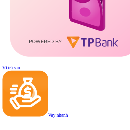
Ví trả sau
Vay nhanh