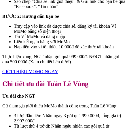
Sao chép “Chia sẻ link giới thiệu” & Gửi link cho bạn bè qua
“Facebook”, “Tin nhắn”
BƯỚC 2: Hướng dẫn bạn bè
Truy cập vào link đã được chia sẻ, đăng ký tài khoản Ví
MoMo bằng số điện thoại
Tải Ví MoMo và đăng nhập
Liên kết ngân hàng với MoMo
Nạp tiền vào ví tối thiểu 10.000đ để xác thực tài khoản
Thực hiện xong, NGT nhận gói quà 999.000đ. NĐGT nhận gói
quà 500.000đ (Xem chi tiết bên dưới).
GIỚI THIỆU MOMO NGAY
Chi tiết ưu đãi Tuần Lễ Vàng
Ưu đãi cho NGT
Cứ tham gia giới thiệu MoMo thành công trong Tuần Lễ Vàng:
3 lượt đầu tiên: Nhận ngay 3 gói quà 999.000đ, tổng giá trị
2.997.000đ
Từ lượt thứ 4 trở đi: Nhận ngẫu nhiên các gói quà từ