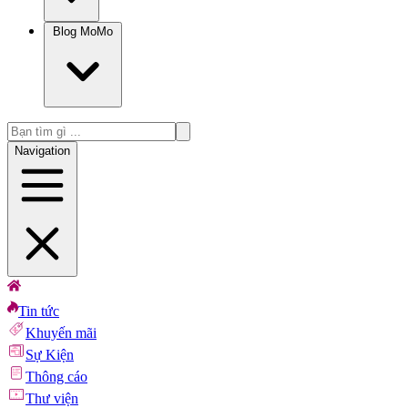
Blog MoMo
Navigation
Tin tức
Khuyến mãi
Sự Kiện
Thông cáo
Thư viện