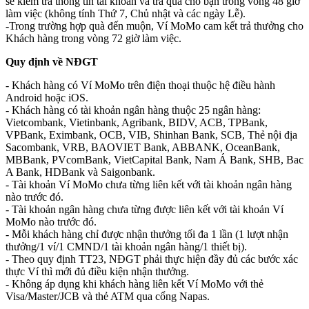
sẽ kiểm tra thông tin tài khoản và trả quà cho bạn trong vòng 48 giờ
làm việc (không tính Thứ 7, Chủ nhật và các ngày Lễ).
-Trong trường hợp quà đến muộn, Ví MoMo cam kết trả thưởng cho
Khách hàng trong vòng 72 giờ làm việc.
Quy định về NĐGT
- Khách hàng có Ví MoMo trên điện thoại thuộc hệ điều hành
Android hoặc iOS.
- Khách hàng có tài khoản ngân hàng thuộc 25 ngân hàng:
Vietcombank, Vietinbank, Agribank, BIDV, ACB, TPBank,
VPBank, Eximbank, OCB, VIB, Shinhan Bank, SCB, Thẻ nội địa
Sacombank, VRB, BAOVIET Bank, ABBANK, OceanBank,
MBBank, PVcomBank, VietCapital Bank, Nam Á Bank, SHB, Bac
A Bank, HDBank và Saigonbank.
- Tài khoản Ví MoMo chưa từng liên kết với tài khoản ngân hàng
nào trước đó.
- Tài khoản ngân hàng chưa từng được liên kết với tài khoản Ví
MoMo nào trước đó.
- Mỗi khách hàng chỉ được nhận thưởng tối đa 1 lần (1 lượt nhận
thưởng/1 ví/1 CMND/1 tài khoản ngân hàng/1 thiết bị).
- Theo quy định TT23, NĐGT phải thực hiện đầy đủ các bước xác
thực Ví thì mới đủ điều kiện nhận thưởng.
- Không áp dụng khi khách hàng liên kết Ví MoMo với thẻ
Visa/Master/JCB và thẻ ATM qua cổng Napas.