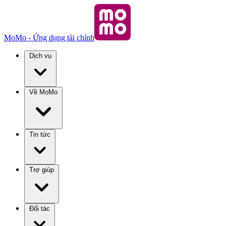
MoMo - Ứng dụng tài chính
Dịch vụ
Về MoMo
Tin tức
Trợ giúp
Đối tác