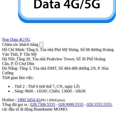
Nạp Data 4G/5G
Chăm sóc khách hàng
Hồ Chí Minh
:
Tầng 6, Tòa nhà Phú Mỹ Hưng, Số 08 đường Hoàng
Văn Thái, P. Tân Mỹ
Hà Nội
:
Tầng 20, Tòa nhà Peakview Tower, Số 36 Phố Hoàng
Cầu, P. Ô Chợ Dừa
Đà Nẵng
:
Tầng 3, Tòa nhà DMT, Số 484-486 đường 2/9, P. Hòa
Cường
Thời gian làm việc:
.
Thứ 2 - Thứ 6 (trừ thứ 7, CN, ngày Lễ)
.
Sáng: 9h00 - 11h30 | Chiều: 13h00 - 16h30
Hotline :
1900 5454 41
(Phí 1.000đ/phút)
Tổng đài gọi ra :
028.7306.5555
-
028.9999.5555
-
028.5555.5555
,
các đầu số di động Brandname MOMO.