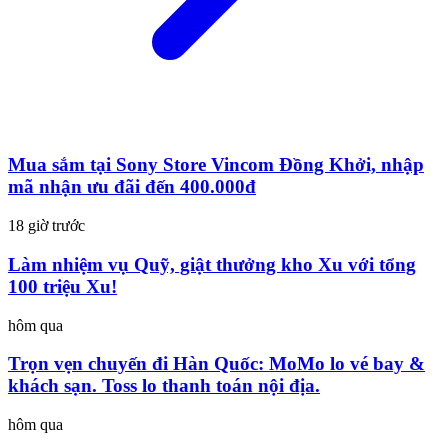
Mua sắm tại Sony Store Vincom Đồng Khởi, nhập
mã nhận ưu đãi đến 400.000đ
18 giờ trước
Làm nhiệm vụ Quỹ, giật thưởng kho Xu với tổng
100 triệu Xu!
hôm qua
Trọn vẹn chuyến đi Hàn Quốc: MoMo lo vé bay &
khách sạn. Toss lo thanh toán nội địa.
hôm qua