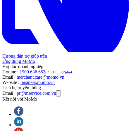
Hướng dẫn trợ giúp trên
Ứng dụng MoMo
Hợp tác doanh nghiệp
Hotline :
1900 636 652
(Phí 1.000đ/phút)
Email :
merchant.care@momo.vn
Website :
business.momo.vn
Liên hệ truyền thông
Email :
pr@mservice.com.vn
Kết nối với MoMo