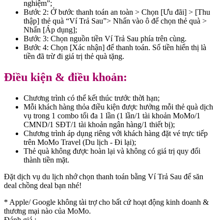
nghiệm”;
Bước 2: Ở bước thanh toán an toàn > Chọn [Ưu đãi] > [Thu
thập] thẻ quà “Ví Trả Sau”> Nhấn vào ô để chọn thẻ quà >
Nhấn [Áp dụng];
Bước 3: Chọn nguồn tiền Ví Trả Sau phía trên cùng.
Bước 4: Chọn [Xác nhận] để thanh toán. Số tiền hiển thị là
tiền đã trừ đi giá trị thẻ quà tặng.
Điều kiện & điều khoản:
Chương trình có thể kết thúc trước thời hạn;
Mỗi khách hàng thỏa điều kiện được hưởng mỗi thẻ quà dịch
vụ trong 1 combo tối đa 1 lần (1 lần/1 tài khoản MoMo/1
CMND/1 SĐT/1 tài khoản ngân hàng/1 thiết bị);
Chương trình áp dụng riêng với khách hàng đặt vé trực tiếp
trên MoMo Travel (Du lịch - Đi lại);
Thẻ quà không được hoàn lại và không có giá trị quy đổi
thành tiền mặt.
Đặt dịch vụ du lịch nhớ chọn thanh toán bằng Ví Trả Sau để săn
deal chồng deal bạn nhé!
* Apple/ Google
không tài trợ cho bất cứ hoạt động kinh doanh &
thương mại nào của MoMo.
Đánh giá :