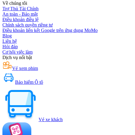
Về chúng tôi
Trợ Thủ Tài Chính
An toàn - Bảo mật
Điều khoản điều lệ
Chính sách quyền riêng tư
Điều khoản liên kết Google trên ứng dụng MoMo
Blog
Liên hệ
Hỏi đáp
Cơ hội việc làm
Dịch vụ nổi bật
Vé xem phim
Bảo hiểm Ô tô
Vé xe khách