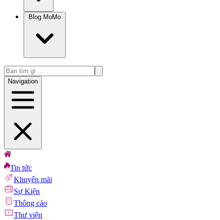
Blog MoMo
Navigation
Tin tức
Khuyến mãi
Sự Kiện
Thông cáo
Thư viện