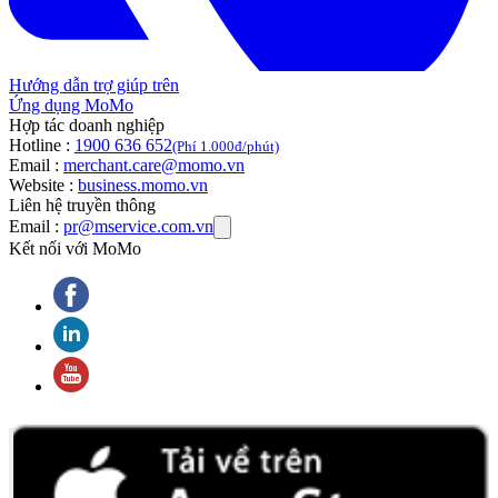
Hướng dẫn trợ giúp trên
Ứng dụng MoMo
Hợp tác doanh nghiệp
Hotline :
1900 636 652
(Phí 1.000đ/phút)
Email :
merchant.care@momo.vn
Website :
business.momo.vn
Liên hệ truyền thông
Email :
pr@mservice.com.vn
Kết nối với MoMo