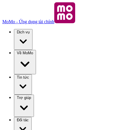
MoMo - Ứng dụng tài chính
Dịch vụ
Về MoMo
Tin tức
Trợ giúp
Đối tác