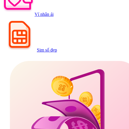
Ví nhân ái
Sim số đẹp