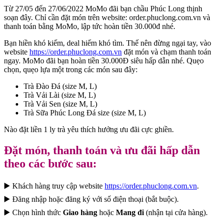
Từ 27/05 đến 27/06/2022 MoMo đãi bạn chầu Phúc Long thịnh
soạn đây. Chỉ cần đặt món trên website: order.phuclong.com.vn và
thanh toán bằng MoMo, lập tức hoàn tiền 30.000đ nhé.
Bạn hiền khó kiếm, deal hiếm khó tìm. Thế nên đừng ngại tay, vào
website
https://order.phuclong.com.vn
đặt món và chạm thanh toán
ngay. MoMo đãi bạn hoàn tiền 30.000Đ siêu hấp dẫn nhé. Quẹo
chọn, quẹo lựa một trong các món sau đây:
Trà Đào Đá (size M, L)
Trà Vải Lài (size M, L)
Trà Vải Sen (size M, L)
Trà Sữa Phúc Long Đá size (size M, L)
Nào đặt liền 1 ly trà yêu thích hưởng ưu đãi cực ghiền.
Đặt món, thanh toán và ưu đãi hấp dẫn
theo các bước sau:
▶️ Khách hàng truy cập website
https://order.phuclong.com.vn
.
▶️ Đăng nhập hoặc đăng ký với số điện thoại (bắt buộc).
▶️ Chọn hình thức
Giao hàng
hoặc
Mang đi
(nhận tại cửa hàng).