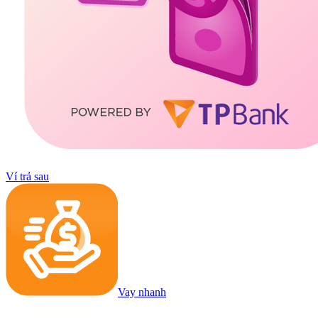
Ví trả sau
Vay nhanh