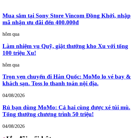
Mua sắm tại Sony Store Vincom Đồng Khởi, nhập
mã nhận ưu đãi đến 400.000đ
hôm qua
Làm nhiệm vụ Quỹ, giật thưởng kho Xu với tổng
100 triệu Xu!
hôm qua
Trọn vẹn chuyến đi Hàn Quốc: MoMo lo vé bay &
khách sạn. Toss lo thanh toán nội địa.
04/08/2026
Rủ bạn dùng MoMo: Cả hai cùng được xé túi mù.
Tổng thưởng chương trình 50 triệu!
04/08/2026