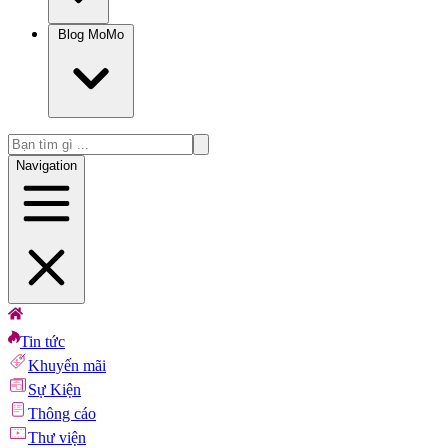
Blog MoMo
Navigation
Tin tức
Khuyến mãi
Sự Kiện
Thông cáo
Thư viện