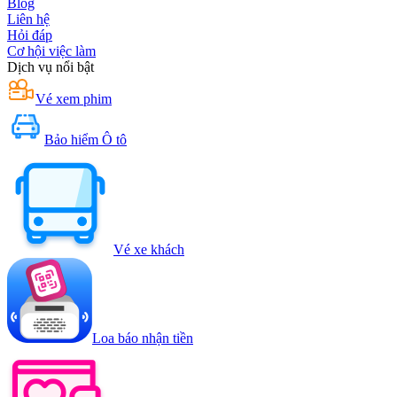
Blog
Liên hệ
Hỏi đáp
Cơ hội việc làm
Dịch vụ nổi bật
Vé xem phim
Bảo hiểm Ô tô
Vé xe khách
Loa báo nhận tiền