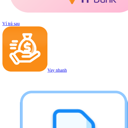
Ví trả sau
Vay nhanh