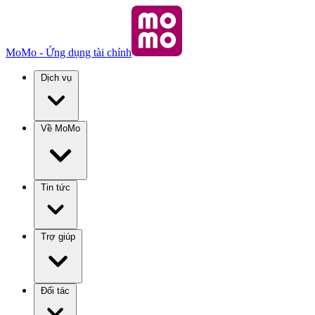
MoMo - Ứng dụng tài chính
Dịch vụ
Về MoMo
Tin tức
Trợ giúp
Đối tác