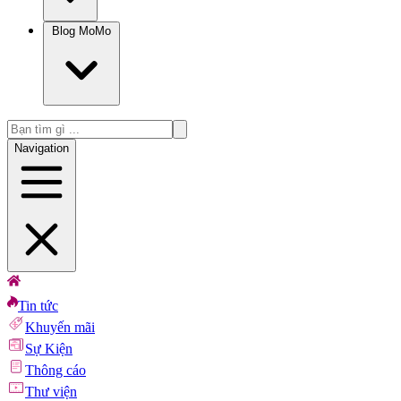
Blog MoMo
Navigation
Tin tức
Khuyến mãi
Sự Kiện
Thông cáo
Thư viện