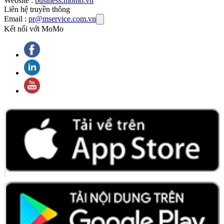
Website :
business.momo.vn
Liên hệ truyền thông
Email :
pr@mservice.com.vn
Kết nối với MoMo