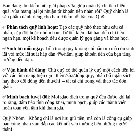
Bạn đang tìm kiếm một giải pháp vừa giúp quản lý chi tiêu hiệu
quả, vừa mang lại lợi nhuận từ khoản tiền nhàn rỗi? Quỹ chính là
sản phẩm dành riêng cho bạn. Điểm nổi bật của Quỹ:
✅
Phân tách quỹ linh hoạt:
Tạo các quỹ nhỏ theo nhu cầu cá
nhân, cặp đôi hoặc nhóm bạn. Từ tiết kiệm dài hạn đến chi tiêu
ngắn hạn, mọi kế hoạch đều được quản lý gọn gàng và khoa học.
✅
Sinh lời mỗi ngày
: Tiền trong quỹ không chỉ nằm im mà còn sinh
lãi với mức lãi suất hấp dẫn 4%/năm, giúp khoản tiền của bạn tăng
trưởng đều đặn.
✅
Vận hành dễ dàng
: Chủ quỹ có thể quản lý quỹ một cách tiện lợi
với các tính năng hiện đại - thêm/sửa/đóng quỹ, phân bổ ngân sách
hay theo dõi dòng tiền thu/chi – tất cả chỉ trong vài thao tác đơn
giản.
✅
Minh bạch tuyệt đối
: Mọi giao dịch trong quỹ đều được ghi lại
rõ ràng, đảm bảo tính công khai, minh bạch, giúp các thành viên
hoàn toàn yên tâm khi tham gia.
Quỹ Nhóm - Không chỉ là nơi lưu giữ tiền, mà còn là công cụ giúp
bạn cùng nhau vun đắp các kết nối yêu thương bên những người
thân!