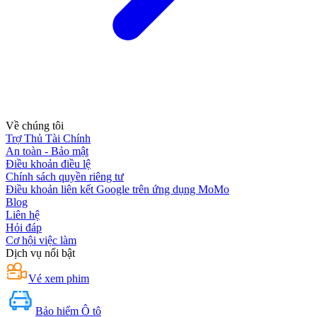
Về chúng tôi
Trợ Thủ Tài Chính
An toàn - Bảo mật
Điều khoản điều lệ
Chính sách quyền riêng tư
Điều khoản liên kết Google trên ứng dụng MoMo
Blog
Liên hệ
Hỏi đáp
Cơ hội việc làm
Dịch vụ nổi bật
Vé xem phim
Bảo hiểm Ô tô