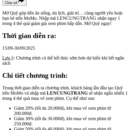
Chia sẻ
Mở Quỹ góp tiền ăn uống, du lịch, giải trí… cùng người yêu hoặc
bạn bè trên MoMo. Nhập mã LENCUNGTRANG nhận ngay 1
trong 4 thẻ quà giảm giá xem phim hấp dẫn. Mở Quỹ ngay!
Thời gian diễn ra:
15/09-30/09/2025
Lưu ý
: Chương trình có thể kết thúc sớm hơn dự kiến khi hết ngân
sách
Chi tiết chương trình:
Trong thời gian diễn ra chương trình, khách hàng lần đầu tạo Quỹ
trên MoMo và nhập mã
LENCUNGTRANG
sẽ nhận ngẫu nhiên 1
trong 4 thẻ quà mua vé xem phim. Cụ thể như sau:
Giảm 20% (tối đa 20.000đ), khi mua vé xem phim từ
200.000đ.
Giảm 30% (tối đa 30.000đ), khi mua vé xem phim từ
250.000đ.
Giảm 50% (tối đa 40.000đ), khi mua vé xem phim từ