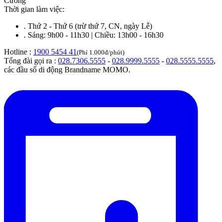
Cường
Thời gian làm việc:
.
Thứ 2 - Thứ 6 (trừ thứ 7, CN, ngày Lễ)
.
Sáng: 9h00 - 11h30 | Chiều: 13h00 - 16h30
Hotline :
1900 5454 41
(Phí 1.000đ/phút)
Tổng đài gọi ra :
028.7306.5555
-
028.9999.5555
-
028.5555.5555
,
các đầu số di động Brandname MOMO.