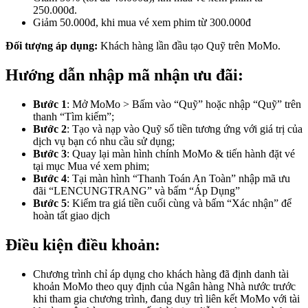
250.000đ.
Giảm 50.000đ, khi mua vé xem phim từ 300.000đ
Đối tượng áp dụng:
Khách hàng lần đầu tạo Quỹ trên MoMo.
Hướng dẫn nhập mã nhận ưu đãi:
Bước 1
: Mở MoMo > Bấm vào “Quỹ” hoặc nhập “Quỹ” trên
thanh “Tìm kiếm”;
Bước 2
: Tạo và nạp vào Quỹ số tiền tương ứng với giá trị của
dịch vụ bạn có nhu cầu sử dụng;
Bước 3
: Quay lại màn hình chính MoMo & tiến hành đặt vé
tại mục Mua vé xem phim;
Bước 4
: Tại màn hình “Thanh Toán An Toàn” nhập mã ưu
đãi “LENCUNGTRANG” và bấm “Áp Dụng”
Bước 5
: Kiểm tra giá tiền cuối cùng và bấm “Xác nhận” để
hoàn tất giao dịch
Điều kiện điều khoản:
Chương trình chỉ áp dụng cho khách hàng đã định danh tài
khoản MoMo theo quy định của Ngân hàng Nhà nước trước
khi tham gia chương trình, đang duy trì liên kết MoMo với tài