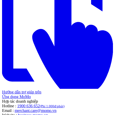
Hướng dẫn trợ giúp trên
Ứng dụng MoMo
Hợp tác doanh nghiệp
Hotline :
1900 636 652
(Phí 1.000đ/phút)
Email :
merchant.care@momo.vn