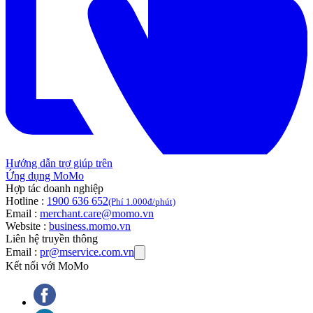
Hướng dẫn trợ giúp trên
Ứng dụng MoMo
Hợp tác doanh nghiệp
Hotline :
1900 636 652
(Phí 1.000đ/phút)
Email :
merchant.care@momo.vn
Website :
business.momo.vn
Liên hệ truyền thông
Email :
pr@mservice.com.vn
Kết nối với MoMo