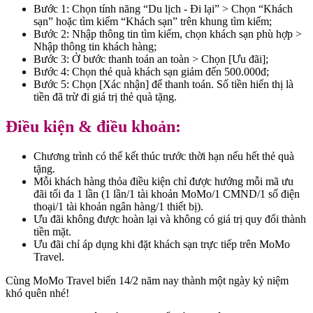
Bước 1: Chọn tính năng “Du lịch - Đi lại” > Chọn “Khách
sạn” hoặc tìm kiếm “Khách sạn” trên khung tìm kiếm;
Bước 2: Nhập thông tin tìm kiếm, chọn khách sạn phù hợp >
Nhập thông tin khách hàng;
Bước 3: Ở bước thanh toán an toàn > Chọn [Ưu đãi];
Bước 4: Chọn thẻ quà khách sạn giảm đến 500.000đ;
Bước 5: Chọn [Xác nhận] để thanh toán. Số tiền hiển thị là
tiền đã trừ đi giá trị thẻ quà tặng.
Điều kiện & điều khoản:
Chương trình có thể kết thúc trước thời hạn nếu hết thẻ quà
tặng.
Mỗi khách hàng thỏa điều kiện chỉ được hưởng mỗi mã ưu
đãi tối đa 1 lần (1 lần/1 tài khoản MoMo/1 CMND/1 số điện
thoại/1 tài khoản ngân hàng/1 thiết bị).
Ưu đãi không được hoàn lại và không có giá trị quy đổi thành
tiền mặt.
Ưu đãi chỉ áp dụng khi đặt khách sạn trực tiếp trên MoMo
Travel.
Cùng MoMo Travel biến 14/2 năm nay thành một ngày kỷ niệm
khó quên nhé!