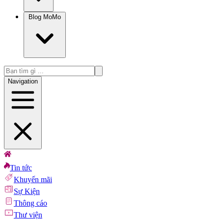
Blog MoMo
Navigation
Tin tức
Khuyến mãi
Sự Kiện
Thông cáo
Thư viện