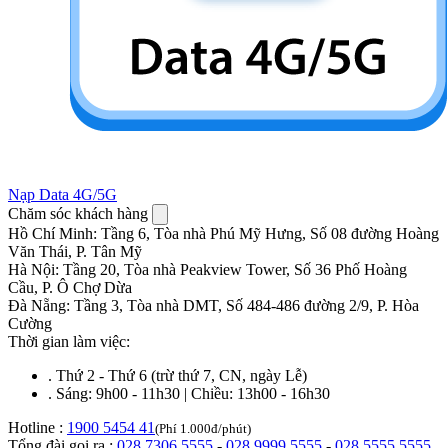
Nạp Data 4G/5G
Chăm sóc khách hàng
Hồ Chí Minh
:
Tầng 6, Tòa nhà Phú Mỹ Hưng, Số 08 đường Hoàng
Văn Thái, P. Tân Mỹ
Hà Nội
:
Tầng 20, Tòa nhà Peakview Tower, Số 36 Phố Hoàng
Cầu, P. Ô Chợ Dừa
Đà Nẵng
:
Tầng 3, Tòa nhà DMT, Số 484-486 đường 2/9, P. Hòa
Cường
Thời gian làm việc:
.
Thứ 2 - Thứ 6 (trừ thứ 7, CN, ngày Lễ)
.
Sáng: 9h00 - 11h30 | Chiều: 13h00 - 16h30
Hotline :
1900 5454 41
(Phí 1.000đ/phút)
Tổng đài gọi ra :
028.7306.5555
-
028.9999.5555
-
028.5555.5555
,