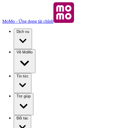
MoMo - Ứng dụng tài chính
Dịch vụ
Về MoMo
Tin tức
Trợ giúp
Đối tác