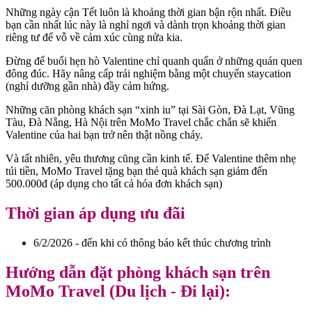
Những ngày cận Tết luôn là khoảng thời gian bận rộn nhất. Điều
bạn cần nhất lúc này là nghỉ ngơi và dành trọn khoảng thời gian
riêng tư để vỗ về cảm xúc cùng nửa kia.
Đừng để buổi hẹn hò Valentine chỉ quanh quẩn ở những quán quen
đông đúc. Hãy nâng cấp trải nghiệm bằng một chuyến staycation
(nghỉ dưỡng gần nhà) đầy cảm hứng.
Những căn phòng khách sạn “xinh iu” tại Sài Gòn, Đà Lạt, Vũng
Tàu, Đà Nẵng, Hà Nội trên MoMo Travel chắc chắn sẽ khiến
Valentine của hai bạn trở nên thật nồng cháy.
Và tất nhiên, yêu thương cũng cần kinh tế. Để Valentine thêm nhẹ
túi tiền, MoMo Travel tặng bạn thẻ quà khách sạn giảm đến
500.000đ (áp dụng cho tất cả hóa đơn khách sạn)
Thời gian áp dụng ưu đãi
6/2/2026 - đến khi có thông báo kết thúc chương trình
Hướng dẫn đặt phòng khách sạn trên
MoMo Travel (Du lịch - Đi lại):