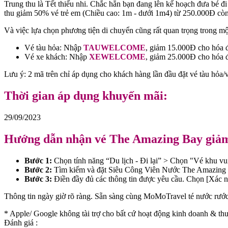
Trung thu là Tết thiếu nhi. Chắc hẳn bạn đang lên kế hoạch đưa bé 
thu giảm 50% vé trẻ em (Chiều cao: 1m - dưới 1m4) từ 250.000Đ còn 
Và việc lựa chọn phương tiện di chuyển cũng rất quan trọng trong m
Vé tàu hỏa: Nhập
TAUWELCOME
, giảm 15.000Đ cho hóa
Vé xe khách: Nhập
XEWELCOME
, giảm 25.000Đ cho hóa 
Lưu ý: 2 mã trên chỉ áp dụng cho khách hàng lần đầu đặt vé tàu hỏa/
Thời gian áp dụng khuyến mãi:
29/09/2023
Hướng dẫn nhận vé The Amazing Bay gi
Bước 1:
Chọn tính năng “Du lịch - Đi lại” > Chọn "Vé khu vui
Bước 2:
Tìm kiếm và đặt Siêu Công Viên Nước The Amazing 
Bước 3:
Điền đầy đủ các thông tin được yêu cầu. Chọn [Xác n
Thông tin ngày giờ rõ ràng. Sẵn sàng cùng MoMoTravel té nước rước 
* Apple/ Google
không tài trợ cho bất cứ hoạt động kinh doanh & 
Đánh giá :