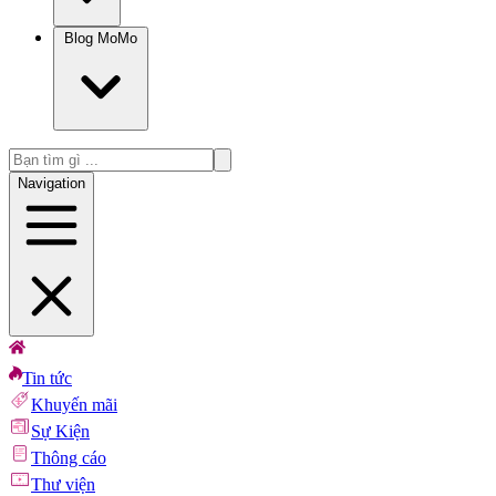
Blog MoMo
Navigation
Tin tức
Khuyến mãi
Sự Kiện
Thông cáo
Thư viện