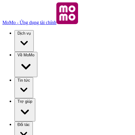
MoMo - Ứng dụng tài chính
Dịch vụ
Về MoMo
Tin tức
Trợ giúp
Đối tác