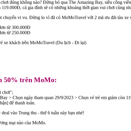
đi chơi đúng không nào? Đừng bỏ qua The Amazing Bay, siêu công viên
119.000Đ, cả gia đình sẽ có những khoảng thời gian vui chơi cùng nha
ột chuyến vi vu. Đừng lo vì đã có MoMoTravel với 2 mã ưu đãi tàu xe 
 đơn từ 300.000Đ
đơn từ 250.000Đ
vé xe khách trên MoMoTravel (Du lịch - Đi lại)
ảm 50% trên MoMo:
 chơi";
Bay > Chọn ngày tham quan 29/9/2023 > Chọn vé trẻ em giảm còn 1
hận] để thanh toán.
deal vào Trung thu - thứ 6 tuần này bạn nhé!
thương mại nào của MoMo.