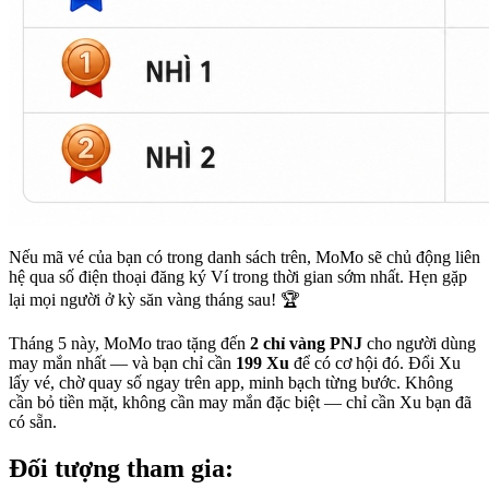
Nếu mã vé của bạn có trong danh sách trên, MoMo sẽ chủ động liên
hệ qua số điện thoại đăng ký Ví trong thời gian sớm nhất. Hẹn gặp
lại mọi người ở kỳ săn vàng tháng sau! 🏆
Tháng 5 này, MoMo trao tặng đến
2 chỉ vàng PNJ
cho người dùng
may mắn nhất — và bạn chỉ cần
199 Xu
để có cơ hội đó. Đổi Xu
lấy vé, chờ quay số ngay trên app, minh bạch từng bước. Không
cần bỏ tiền mặt, không cần may mắn đặc biệt — chỉ cần Xu bạn đã
có sẵn.
Đối tượng tham gia: