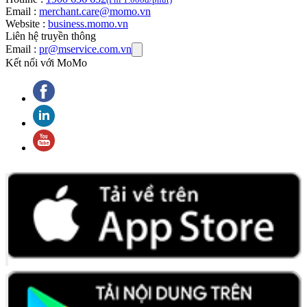
Email :
merchant.care@momo.vn
Website :
business.momo.vn
Liên hệ truyền thông
Email :
pr@mservice.com.vn
Kết nối với MoMo