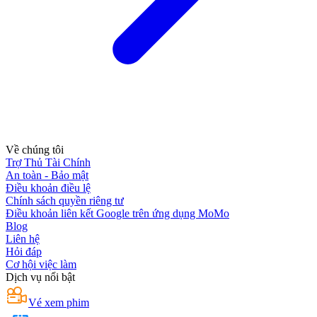
Về chúng tôi
Trợ Thủ Tài Chính
An toàn - Bảo mật
Điều khoản điều lệ
Chính sách quyền riêng tư
Điều khoản liên kết Google trên ứng dụng MoMo
Blog
Liên hệ
Hỏi đáp
Cơ hội việc làm
Dịch vụ nổi bật
Vé xem phim