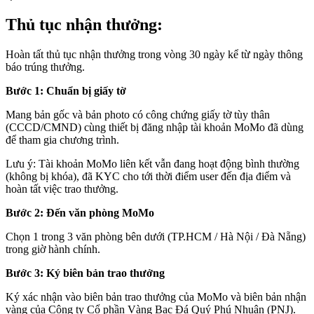
Thủ tục nhận thưởng:
Hoàn tất thủ tục nhận thưởng trong vòng 30 ngày kể từ ngày thông
báo trúng thưởng.
Bước 1: Chuẩn bị giấy tờ
Mang bản gốc và bản photo có công chứng giấy tờ tùy thân
(CCCD/CMND) cùng thiết bị đăng nhập tài khoản MoMo đã dùng
để tham gia chương trình.
Lưu ý: Tài khoản MoMo liên kết vẫn đang hoạt động bình thường
(không bị khóa), đã KYC cho tới thời điểm user đến địa điểm và
hoàn tất việc trao thưởng.
Bước 2: Đến văn phòng MoMo
Chọn 1 trong 3 văn phòng bên dưới (TP.HCM / Hà Nội / Đà Nẵng)
trong giờ hành chính.
Bước 3: Ký biên bản trao thưởng
Ký xác nhận vào biên bản trao thưởng của MoMo và biên bản nhận
vàng của Công ty Cổ phần Vàng Bạc Đá Quý Phú Nhuận (PNJ).