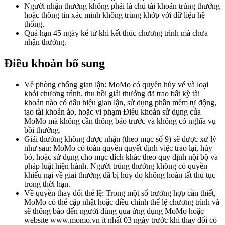
Người nhận thưởng không phải là chủ tài khoản trúng thưởng
hoặc thông tin xác minh không trùng khớp với dữ liệu hệ
thống.
Quá hạn 45 ngày kể từ khi kết thúc chương trình mà chưa
nhận thưởng.
Điều khoản bổ sung
Về phòng chống gian lận: MoMo có quyền hủy vé và loại
khỏi chương trình, thu hồi giải thưởng đã trao bất kỳ tài
khoản nào có dấu hiệu gian lận, sử dụng phần mềm tự động,
tạo tài khoản ảo, hoặc vi phạm Điều khoản sử dụng của
MoMo mà không cần thông báo trước và không có nghĩa vụ
bồi thường.
Giải thưởng không được nhận (theo mục số 9) sẽ được xử lý
như sau: MoMo có toàn quyền quyết định việc trao lại, hủy
bỏ, hoặc sử dụng cho mục đích khác theo quy định nội bộ và
pháp luật hiện hành. Người trúng thưởng không có quyền
khiếu nại về giải thưởng đã bị hủy do không hoàn tất thủ tục
trong thời hạn.
Về quyền thay đổi thể lệ: Trong một số trường hợp cần thiết,
MoMo có thể cập nhật hoặc điều chỉnh thể lệ chương trình và
sẽ thông báo đến người dùng qua ứng dụng MoMo hoặc
website www.momo.vn ít nhất 03 ngày trước khi thay đổi có