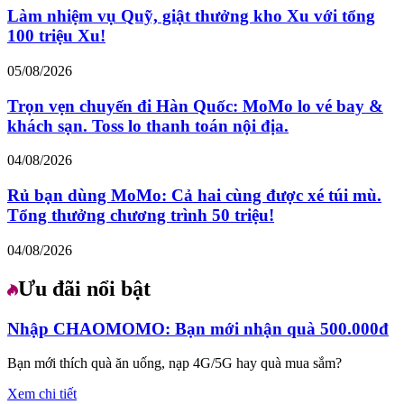
Làm nhiệm vụ Quỹ, giật thưởng kho Xu với tổng
100 triệu Xu!
05/08/2026
Trọn vẹn chuyến đi Hàn Quốc: MoMo lo vé bay &
khách sạn. Toss lo thanh toán nội địa.
04/08/2026
Rủ bạn dùng MoMo: Cả hai cùng được xé túi mù.
Tổng thưởng chương trình 50 triệu!
04/08/2026
Ưu đãi nổi bật
Nhập CHAOMOMO: Bạn mới nhận quà 500.000đ
Bạn mới thích quà ăn uống, nạp 4G/5G hay quà mua sắm?
Xem chi tiết