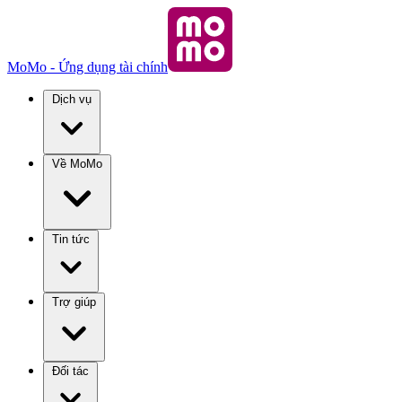
MoMo - Ứng dụng tài chính
Dịch vụ
Về MoMo
Tin tức
Trợ giúp
Đối tác