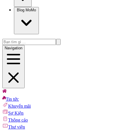
Blog MoMo
Navigation
Tin tức
Khuyến mãi
Sự Kiện
Thông cáo
Thư viện