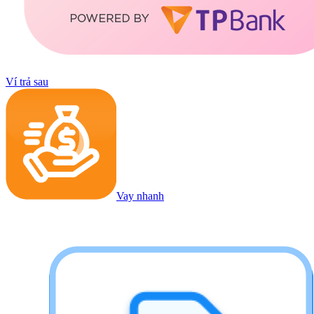
Ví trả sau
Vay nhanh