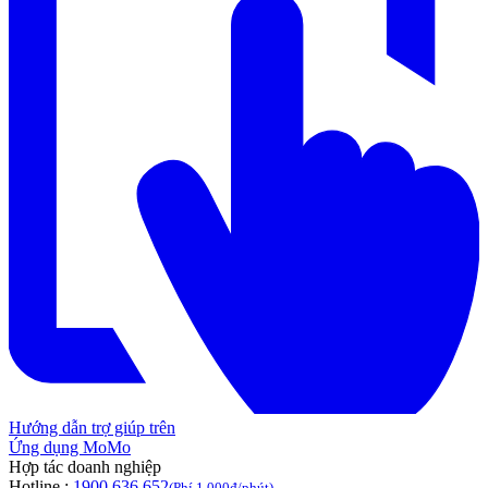
Hướng dẫn trợ giúp trên
Ứng dụng MoMo
Hợp tác doanh nghiệp
Hotline :
1900 636 652
(Phí 1.000đ/phút)