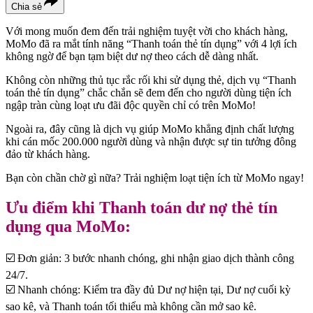
Chia sẻ
Với mong muốn đem đến trải nghiệm tuyệt vời cho khách hàng,
MoMo đã ra mắt tính năng “Thanh toán thẻ tín dụng” với 4 lợi ích
không ngờ để bạn tạm biệt dư nợ theo cách dễ dàng nhất.
Không còn những thủ tục rắc rối khi sử dụng thẻ, dịch vụ “Thanh
toán thẻ tín dụng” chắc chắn sẽ đem đến cho người dùng tiện ích
ngập tràn cùng loạt ưu đãi độc quyền chỉ có trên MoMo!
Ngoài ra, đây cũng là dịch vụ giúp MoMo khẳng định chất lượng
khi cán mốc 200.000 người dùng và nhận được sự tin tưởng đông
đảo từ khách hàng.
Bạn còn chần chờ gì nữa? Trải nghiệm loạt tiện ích từ MoMo ngay!
Ưu điểm khi Thanh toán dư nợ thẻ tín
dụng qua MoMo:
☑️ Đơn giản: 3 bước nhanh chóng, ghi nhận giao dịch thành công
24/7.
☑️ Nhanh chóng: Kiểm tra đầy đủ Dư nợ hiện tại, Dư nợ cuối kỳ
sao kê, và Thanh toán tối thiểu mà không cần mở sao kê.