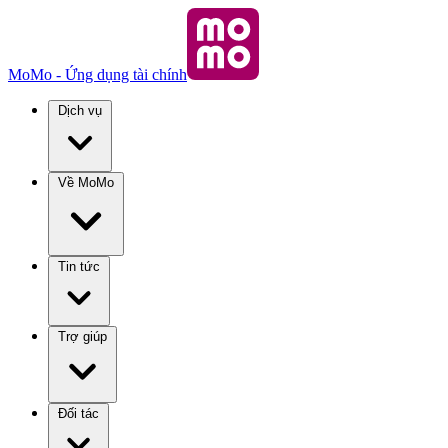
MoMo - Ứng dụng tài chính
Dịch vụ
Về MoMo
Tin tức
Trợ giúp
Đối tác