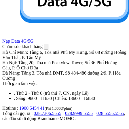
Nạp Data 4G/5G
Chăm sóc khách hàng
Hồ Chí Minh
:
Tầng 6, Tòa nhà Phú Mỹ Hưng, Số 08 đường Hoàng
Văn Thái, P. Tân Mỹ
Hà Nội
:
Tầng 20, Tòa nhà Peakview Tower, Số 36 Phố Hoàng
Cầu, P. Ô Chợ Dừa
Đà Nẵng
:
Tầng 3, Tòa nhà DMT, Số 484-486 đường 2/9, P. Hòa
Cường
Thời gian làm việc:
.
Thứ 2 - Thứ 6 (trừ thứ 7, CN, ngày Lễ)
.
Sáng: 9h00 - 11h30 | Chiều: 13h00 - 16h30
Hotline :
1900 5454 41
(Phí 1.000đ/phút)
Tổng đài gọi ra :
028.7306.5555
-
028.9999.5555
-
028.5555.5555
,
các đầu số di động Brandname MOMO.