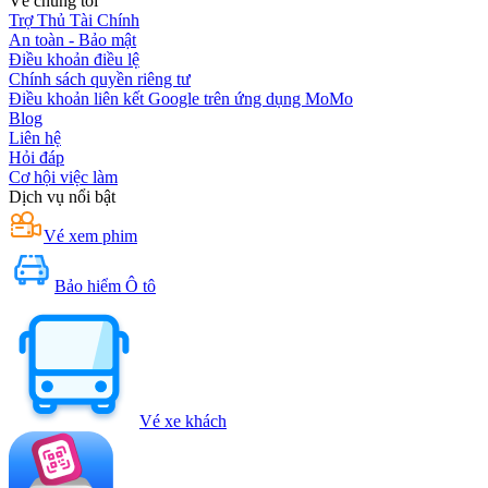
Về chúng tôi
Trợ Thủ Tài Chính
An toàn - Bảo mật
Điều khoản điều lệ
Chính sách quyền riêng tư
Điều khoản liên kết Google trên ứng dụng MoMo
Blog
Liên hệ
Hỏi đáp
Cơ hội việc làm
Dịch vụ nổi bật
Vé xem phim
Bảo hiểm Ô tô
Vé xe khách