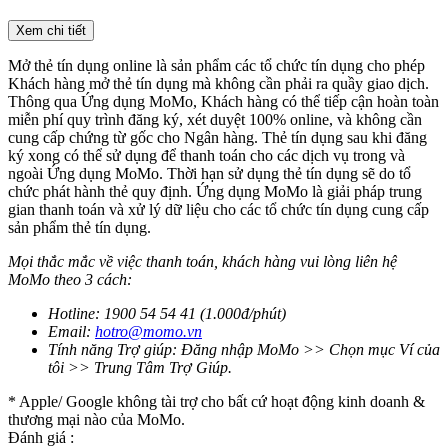
Xem chi tiết
Mở thẻ tín dụng online là sản phẩm các tổ chức tín dụng cho phép
Khách hàng mở thẻ tín dụng mà không cần phải ra quầy giao dịch.
Thông qua Ứng dụng MoMo, Khách hàng có thể tiếp cận hoàn toàn
miễn phí quy trình đăng ký, xét duyệt 100% online, và không cần
cung cấp chứng từ gốc cho Ngân hàng. Thẻ tín dụng sau khi đăng
ký xong có thể sử dụng để thanh toán cho các dịch vụ trong và
ngoài Ứng dụng MoMo. Thời hạn sử dụng thẻ tín dụng sẽ do tổ
chức phát hành thẻ quy định. Ứng dụng MoMo là giải pháp trung
gian thanh toán và xử lý dữ liệu cho các tổ chức tín dụng cung cấp
sản phẩm thẻ tín dụng.
Mọi thắc mắc về việc thanh toán, khách hàng vui lòng liên hệ
MoMo theo 3 cách:
Hotline: 1900 54 54 41 (1.000đ/phút)
Email:
hotro@momo.vn
Tính năng Trợ giúp: Đăng nhập MoMo >> Chọn mục Ví của
tôi >> Trung Tâm Trợ Giúp.
* Apple/ Google
không tài trợ cho bất cứ hoạt động kinh doanh &
thương mại nào của MoMo.
Đánh giá :