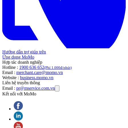
Hướng dẫn trợ giúp trên
Ứng dụng MoMo
Hợp tác doanh nghiệp
Hotline :
1900 636 652
(Phí 1.000đ/phút)
Email :
merchant.care@momo.vn
Website :
business.momo.vn
Liên hệ truyền thông
Email :
pr@mservice.com.vn
Kết nối với MoMo