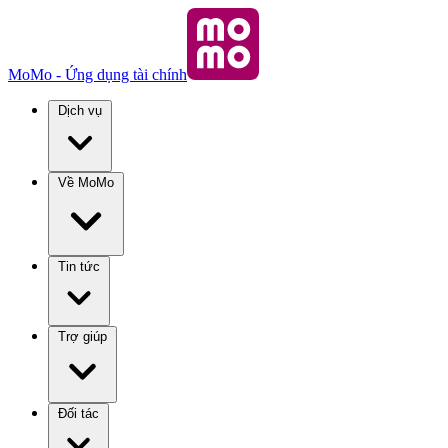
MoMo - Ứng dụng tài chính
Dịch vụ
Về MoMo
Tin tức
Trợ giúp
Đối tác