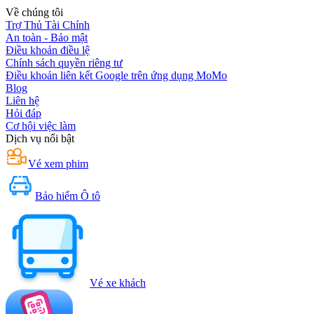
Về chúng tôi
Trợ Thủ Tài Chính
An toàn - Bảo mật
Điều khoản điều lệ
Chính sách quyền riêng tư
Điều khoản liên kết Google trên ứng dụng MoMo
Blog
Liên hệ
Hỏi đáp
Cơ hội việc làm
Dịch vụ nổi bật
Vé xem phim
Bảo hiểm Ô tô
Vé xe khách