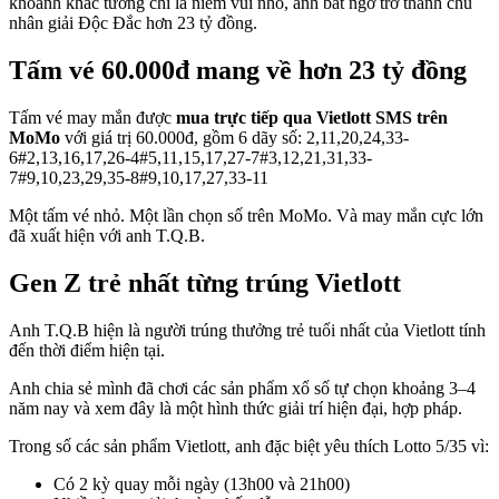
khoảnh khắc tưởng chỉ là niềm vui nhỏ, anh bất ngờ trở thành chủ
nhân giải Độc Đắc hơn 23 tỷ đồng.
Tấm vé 60.000đ mang về hơn 23 tỷ đồng
Tấm vé may mắn được
mua trực tiếp qua Vietlott SMS trên
MoMo
với giá trị 60.000đ, gồm 6 dãy số: 2,11,20,24,33-
6#2,13,16,17,26-4#5,11,15,17,27-7#3,12,21,31,33-
7#9,10,23,29,35-8#9,10,17,27,33-11
Một tấm vé nhỏ. Một lần chọn số trên MoMo. Và may mắn cực lớn
đã xuất hiện với anh T.Q.B.
Gen Z trẻ nhất từng trúng Vietlott
Anh T.Q.B hiện là người trúng thưởng trẻ tuổi nhất của Vietlott tính
đến thời điểm hiện tại.
Anh chia sẻ mình đã chơi các sản phẩm xổ số tự chọn khoảng 3–4
năm nay và xem đây là một hình thức giải trí hiện đại, hợp pháp.
Trong số các sản phẩm Vietlott, anh đặc biệt yêu thích Lotto 5/35 vì:
Có 2 kỳ quay mỗi ngày (13h00 và 21h00)