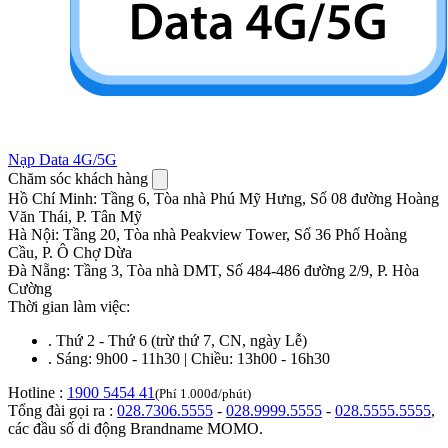
Nạp Data 4G/5G
Chăm sóc khách hàng
Hồ Chí Minh
:
Tầng 6, Tòa nhà Phú Mỹ Hưng, Số 08 đường Hoàng
Văn Thái, P. Tân Mỹ
Hà Nội
:
Tầng 20, Tòa nhà Peakview Tower, Số 36 Phố Hoàng
Cầu, P. Ô Chợ Dừa
Đà Nẵng
:
Tầng 3, Tòa nhà DMT, Số 484-486 đường 2/9, P. Hòa
Cường
Thời gian làm việc:
.
Thứ 2 - Thứ 6 (trừ thứ 7, CN, ngày Lễ)
.
Sáng: 9h00 - 11h30 | Chiều: 13h00 - 16h30
Hotline :
1900 5454 41
(Phí 1.000đ/phút)
Tổng đài gọi ra :
028.7306.5555
-
028.9999.5555
-
028.5555.5555
,
các đầu số di động Brandname MOMO.