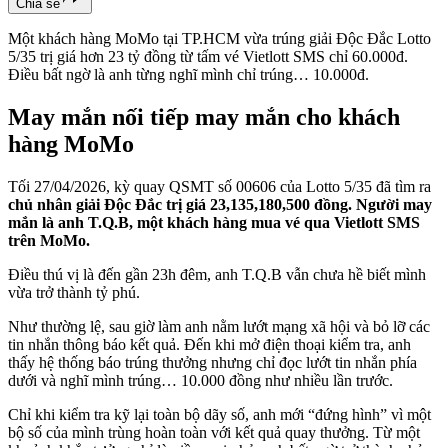
Chia sẻ
Một khách hàng MoMo tại TP.HCM vừa trúng giải Độc Đắc Lotto
5/35 trị giá hơn 23 tỷ đồng từ tấm vé Vietlott SMS chỉ 60.000đ.
Điều bất ngờ là anh từng nghĩ mình chỉ trúng… 10.000đ.
May mắn nối tiếp may mắn cho khách
hàng MoMo
Tối 27/04/2026, kỳ quay QSMT số 00606 của Lotto 5/35 đã tìm ra
chủ nhân giải Độc Đắc trị giá 23,135,180,500 đồng. Người may
mắn là anh T.Q.B, một khách hàng mua vé qua Vietlott SMS
trên MoMo.
Điều thú vị là đến gần 23h đêm, anh T.Q.B vẫn chưa hề biết mình
vừa trở thành tỷ phú.
Như thường lệ, sau giờ làm anh nằm lướt mạng xã hội và bỏ lỡ các
tin nhắn thông báo kết quả. Đến khi mở điện thoại kiểm tra, anh
thấy hệ thống báo trúng thưởng nhưng chỉ đọc lướt tin nhắn phía
dưới và nghĩ mình trúng… 10.000 đồng như nhiều lần trước.
Chỉ khi kiểm tra kỹ lại toàn bộ dãy số, anh mới “đứng hình” vì một
bộ số của mình trùng hoàn toàn với kết quả quay thưởng. Từ một