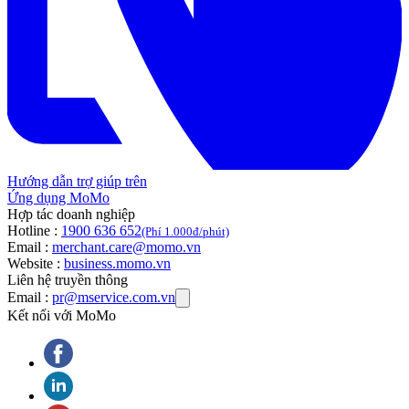
Hướng dẫn trợ giúp trên
Ứng dụng MoMo
Hợp tác doanh nghiệp
Hotline :
1900 636 652
(Phí 1.000đ/phút)
Email :
merchant.care@momo.vn
Website :
business.momo.vn
Liên hệ truyền thông
Email :
pr@mservice.com.vn
Kết nối với MoMo