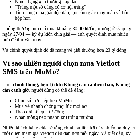
Nhiều hạng giải thưởng hấp dẫn
“Trùng một số cũng có cơ hội trúng”
Tính năng chia giải độc đáo, tạo cảm giác may mắn và hồi
hộp hơn
Thông thường anh chỉ mua khoảng 30.000đ/lần, nhưng ở kỳ quay
ngày 27/04 — kỳ dự kiến chia giải — anh quyết định mua nhiều
hơn để thử vận may.
Và chính quyết định đó đã mang về giải thưởng hơn 23 tỷ đồng.
Vì sao nhiều người chọn mua Vietlott
SMS trên MoMo?
Tính
chính thống, tiện lợi khi Không cần ra điểm bán, Không
cần canh giờ
, người dùng có thể dễ dàng:
Chọn số trực tiếp trên MoMo
Mua vé nhanh chóng mọi lúc mọi nơi
Theo dõi kết quả tự động
Nhận thông báo nhanh khi trúng thưởng
Nhiều khách hàng chia sẻ rằng chính sự tiện lợi này khiến họ duy trì
thói quen tham gia Vietlott đều đặn hơn mỗi ngày. Và biết đâu, kỳ