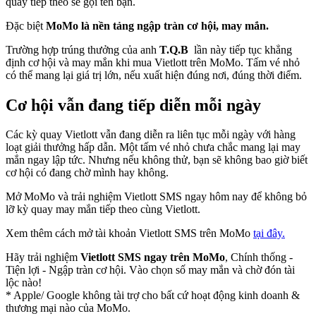
quay tiếp theo sẽ gọi tên bạn.
Đặc biệt
MoMo là nền tảng ngập tràn cơ hội, may mắn.
Trường hợp trúng thưởng của anh
T.Q.B
lần này tiếp tục khẳng
định cơ hội và may mắn khi mua Vietlott trên MoMo. Tấm vé nhỏ
có thể mang lại giá trị lớn, nếu xuất hiện đúng nơi, đúng thời điểm.
Cơ hội vẫn đang tiếp diễn mỗi ngày
Các kỳ quay Vietlott vẫn đang diễn ra liên tục mỗi ngày với hàng
loạt giải thưởng hấp dẫn. Một tấm vé nhỏ chưa chắc mang lại may
mắn ngay lập tức. Nhưng nếu không thử, bạn sẽ không bao giờ biết
cơ hội có đang chờ mình hay không.
Mở MoMo và trải nghiệm Vietlott SMS ngay hôm nay để không bỏ
lỡ kỳ quay may mắn tiếp theo cùng Vietlott.
Xem thêm cách mở tài khoản Vietlott SMS trên MoMo
tại đây.
Hãy trải nghiệm
Vietlott SMS ngay trên MoMo
, Chính thống -
Tiện lợi - Ngập tràn cơ hội. Vào chọn số may mắn và chờ đón tài
lộc nào!
* Apple/ Google
không tài trợ cho bất cứ hoạt động kinh doanh &
thương mại nào của MoMo.