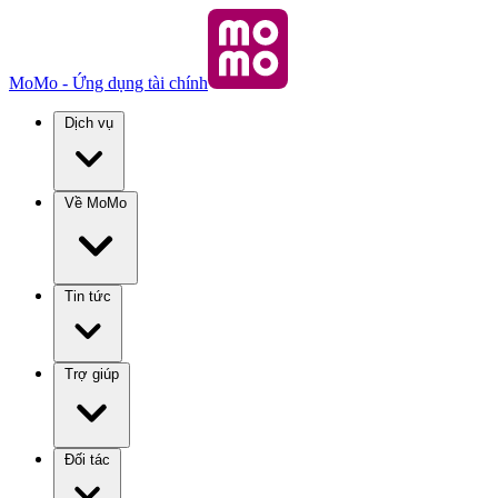
MoMo - Ứng dụng tài chính
Dịch vụ
Về MoMo
Tin tức
Trợ giúp
Đối tác