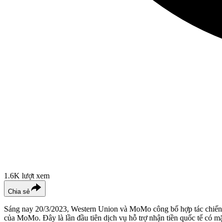
1.6K
lượt xem
Chia sẻ
Sáng nay 20/3/2023, Western Union và MoMo công bố hợp tác chiến lư
của MoMo. Đây là lần đầu tiên dịch vụ hỗ trợ nhận tiền quốc tế có m