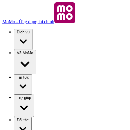
MoMo - Ứng dụng tài chính
Dịch vụ
Về MoMo
Tin tức
Trợ giúp
Đối tác