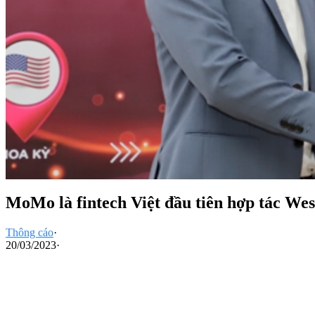
MoMo là fintech Việt đầu tiên hợp tác Wes
Thông cáo
·
20/03/2023
·