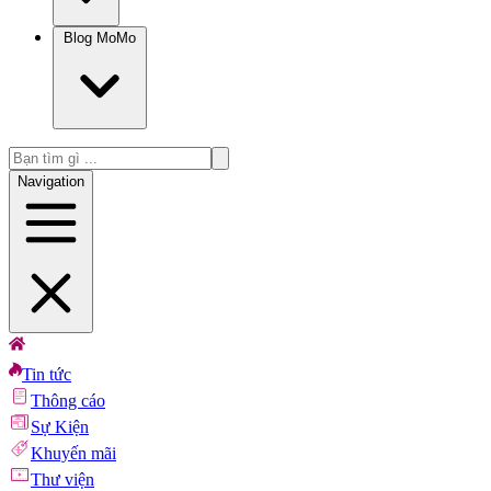
Blog MoMo
Navigation
Tin tức
Thông cáo
Sự Kiện
Khuyến mãi
Thư viện