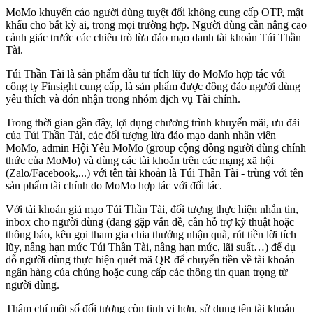
MoMo khuyến cáo người dùng tuyệt đối không cung cấp OTP, mật
khẩu cho bất kỳ ai, trong mọi trường hợp. Người dùng cần nâng cao
cảnh giác trước các chiêu trò lừa đảo mạo danh tài khoản Túi Thần
Tài.
Túi Thần Tài là sản phẩm đầu tư tích lũy do MoMo hợp tác với
công ty Finsight cung cấp, là sản phẩm được đông đảo người dùng
yêu thích và đón nhận trong nhóm dịch vụ Tài chính.
Trong thời gian gần đây, lợi dụng chương trình khuyến mãi, ưu đãi
của Túi Thần Tài, các đối tượng lừa đảo mạo danh nhân viên
MoMo, admin Hội Yêu MoMo (group cộng đồng người dùng chính
thức của MoMo) và dùng các tài khoản trên các mạng xã hội
(Zalo/Facebook,...) với tên tài khoản là Túi Thần Tài - trùng với tên
sản phẩm tài chính do MoMo hợp tác với đối tác.
Với tài khoản giả mạo Túi Thần Tài, đối tượng thực hiện nhắn tin,
inbox cho người dùng (đang gặp vấn đề, cần hỗ trợ kỹ thuật hoặc
thông báo, kêu gọi tham gia chia thưởng nhận quà, rút tiền lời tích
lũy, nâng hạn mức Túi Thần Tài, nâng hạn mức, lãi suất…) để dụ
dỗ người dùng thực hiện quét mã QR để chuyển tiền về tài khoản
ngân hàng của chúng hoặc cung cấp các thông tin quan trọng từ
người dùng.
Thậm chí một số đối tượng còn tinh vi hơn, sử dụng tên tài khoản