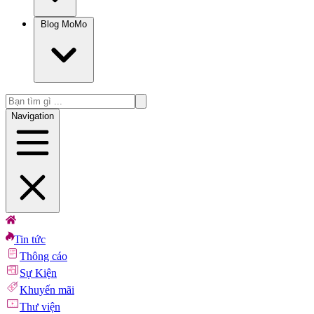
Blog MoMo
Navigation
Tin tức
Thông cáo
Sự Kiện
Khuyến mãi
Thư viện