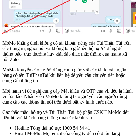
MoMo khẳng định không có tài khoản riêng của Túi Thần Tài trên
các trang mạng xã hội và không bao giờ liên hệ người dùng để
thông báo, trao thưởng hay giải đáp thắc mắc thông qua mạng xã
hội Zalo.
MoMo khuyến cáo người dùng cảnh giác với các tài khoản ngân
hàng có tên TuiThanTai khi liên hệ để yêu cầu chuyển tiền hoặc
cung cấp thông tin.
Mọi hành vi đề nghị cung cấp Mật khẩu và OTP của ví, đều là hành
vi lừa đảo. Nhân viên MoMo không bao giờ yêu cầu người dùng
cung cấp các thông tin nói trên dưới bất kỳ hình thức nào.
Các thắc mắc, hỗ trợ về Túi Thần Tài, bộ phận CSKH MoMo đều
liên hệ với khách hàng thông qua các kênh sau:
Hotline Tổng đài hỗ trợ: 1900 54 54 41
Email MoMo: Mọi email của công ty đều có đuôi dạng