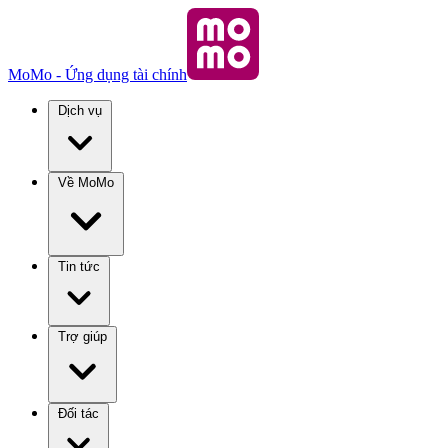
MoMo - Ứng dụng tài chính
Dịch vụ
Về MoMo
Tin tức
Trợ giúp
Đối tác