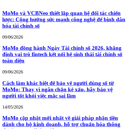
MoMo và VCBNeo thiết lập quan hệ đối tác chiến
lược: Cộng hưởng sức mạnh công nghệ để bình dân
hóa tài chính số
09/06/2026
MoMo đồng hành Ngày Tài chính số 2026, khẳng
định vai trò fintech kết nối hệ sinh thái tài chính số
toàn diện
09/06/2026
Cách làm khác biệt để bảo vệ người dùng số từ
MoMo: Thay vì ngăn chặn kẻ xấu, hãy bảo vệ
người tốt khỏi việc mắc sai lầm
14/05/2026
MoMo cập nhật mới nhất về giải pháp nhận tiền
dành cho hộ kinh doanh, hỗ trợ chuẩn hóa thông