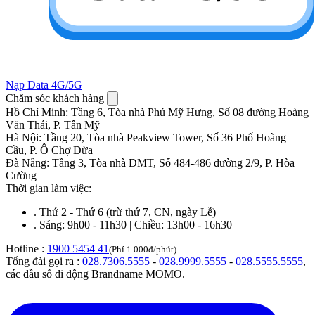
Nạp Data 4G/5G
Chăm sóc khách hàng
Hồ Chí Minh
:
Tầng 6, Tòa nhà Phú Mỹ Hưng, Số 08 đường Hoàng
Văn Thái, P. Tân Mỹ
Hà Nội
:
Tầng 20, Tòa nhà Peakview Tower, Số 36 Phố Hoàng
Cầu, P. Ô Chợ Dừa
Đà Nẵng
:
Tầng 3, Tòa nhà DMT, Số 484-486 đường 2/9, P. Hòa
Cường
Thời gian làm việc:
.
Thứ 2 - Thứ 6 (trừ thứ 7, CN, ngày Lễ)
.
Sáng: 9h00 - 11h30 | Chiều: 13h00 - 16h30
Hotline :
1900 5454 41
(Phí 1.000đ/phút)
Tổng đài gọi ra :
028.7306.5555
-
028.9999.5555
-
028.5555.5555
,
các đầu số di động Brandname MOMO.