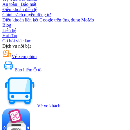
An toàn - Bảo mật
Điều khoản điều lệ
Chính sách quyền riêng tư
Điều khoản liên kết Google trên ứng dụng MoMo
Blog
Liên hệ
Hỏi đáp
Cơ hội việc làm
Dịch vụ nổi bật
Vé xem phim
Bảo hiểm Ô tô
Vé xe khách