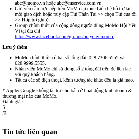
abc@momo.vn
hoặc
abc@mservice.com.vn
.
Gửi yêu cầu trực tiếp trên MoMo tại mục Liên hệ hỗ trợ tại
mỗi giao dịch hoặc truy cập Túi Thần Tài >> chọn Túi của tôi
>> Hộp trợ giúp)
Group chính thức của cộng đồng người dùng MoMo Hội Yêu
Ví tại địa chỉ
https://www.facebook.com/groups/hoiyeuvimomo
Lưu ý thêm
MoMo chính thức có hai số tổng đài: 028.7306.5555 và
028.9999.5555.
Nhân viên MoMo chỉ sử dụng số 2 tổng đài trên để liên lạc
với quý khách hàng.
Tất cả các số điện thoại, kênh tương tác khác đều là giả mạo.
* Apple/ Google
không tài trợ cho bất cứ hoạt động kinh doanh &
thương mại nào của MoMo.
Đánh giá :
5
/
0
Tin tức liên quan