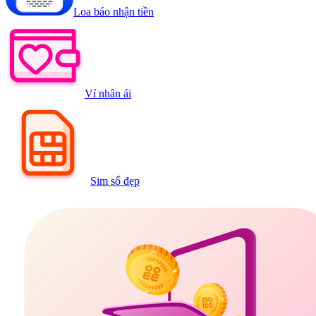
Loa báo nhận tiền
Ví nhân ái
Sim số đẹp