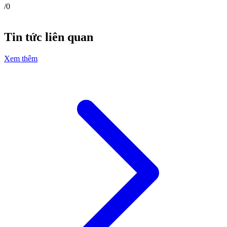
/
0
Tin tức liên quan
Xem thêm