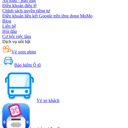
An toàn - Bảo mật
Điều khoản điều lệ
Chính sách quyền riêng tư
Điều khoản liên kết Google trên ứng dụng MoMo
Blog
Liên hệ
Hỏi đáp
Cơ hội việc làm
Dịch vụ nổi bật
Vé xem phim
Bảo hiểm Ô tô
Vé xe khách