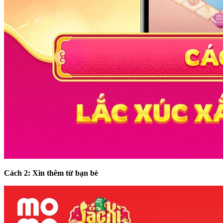
Cách 2: Xin thêm từ bạn bè