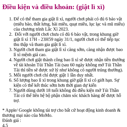
Điều kiện và điều khoản: (giật lì xì)
Để có thể tham gia giật lì xì, người chơi phải có đủ 6 bảo vật
(miêu bào, thắt lưng, hài miêu, quạt miêu, lục lạc và mũ miêu)
của chương trình Lắc Xì 2023.
Đối với người chơi chưa có đủ 6 bảo vật, trong khung giờ
giật lì xì 17H - 23H59 ngày 31/1, người chơi có thể tiếp tục
thu thập và tham gia giật lì xì.
Người chơi tham gia giật lì xì càng sớm, càng nhận được bao
lì xì mệnh giá cao.
Người chơi giật thành công bao lì xì sẽ được nhận tiền thưởng
về tài khoản Túi Thần Tài (sau 60 ngày không mở Túi Thần
Tài thì tiền sẽ được xử lý như không có người trúng thưởng).
Mỗi người chơi chỉ được giật 1 lần duy nhất.
Số lượng bao lì xì trong khung giờ giật lì xì có giới hạn. Sự
kiện có thể kết thúc sớm hơn thời gian dự kiến
Người dùng dưới 18 tuổi không đủ điều kiện mở Túi Thần
Tài có thể liên hệ bộ phận chăm sóc khách hàng để được hỗ
trợ.
* Apple/ Google
không tài trợ cho bất cứ hoạt động kinh doanh &
thương mại nào của MoMo.
Đánh giá :
4.5