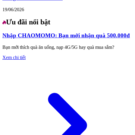
19/06/2026
Ưu đãi nổi bật
Nhập CHAOMOMO: Bạn mới nhận quà 500.000đ
Bạn mới thích quà ăn uống, nạp 4G/5G hay quà mua sắm?
Xem chi tiết