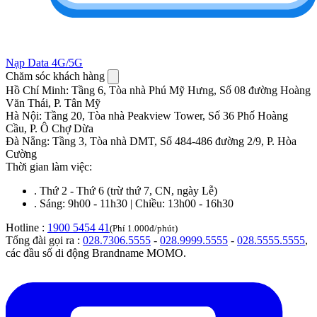
Nạp Data 4G/5G
Chăm sóc khách hàng
Hồ Chí Minh
:
Tầng 6, Tòa nhà Phú Mỹ Hưng, Số 08 đường Hoàng
Văn Thái, P. Tân Mỹ
Hà Nội
:
Tầng 20, Tòa nhà Peakview Tower, Số 36 Phố Hoàng
Cầu, P. Ô Chợ Dừa
Đà Nẵng
:
Tầng 3, Tòa nhà DMT, Số 484-486 đường 2/9, P. Hòa
Cường
Thời gian làm việc:
.
Thứ 2 - Thứ 6 (trừ thứ 7, CN, ngày Lễ)
.
Sáng: 9h00 - 11h30 | Chiều: 13h00 - 16h30
Hotline :
1900 5454 41
(Phí 1.000đ/phút)
Tổng đài gọi ra :
028.7306.5555
-
028.9999.5555
-
028.5555.5555
,
các đầu số di động Brandname MOMO.