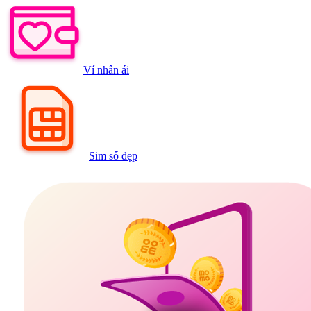
Ví nhân ái
Sim số đẹp