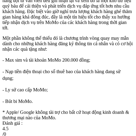
hàng đội tư vấn viên đều ghi nhận lại và xem đó là một kho dữ liệu
quý báu để cải thiện và phát triển dịch vụ đáp ứng tốt hơn nhu cầu
khách hàng. Đặc biệt vào giờ nghỉ trưa lượng khách hàng ghé thăm
gian hàng khá đông đúc, đây là một tín hiệu tốt cho thấy xu hướng
tiếp nhận dịch vụ trên MoMo của các khách hàng trong thời gian
tới.
Một phần không thể thiếu đó là chương trình vòng quay may mắn
dành cho những khách hàng đăng ký thông tin cá nhân và có cơ hội
nhận các quà tặng như:
- Max sim và tài khoản MoMo 200.000 đồng;
- Nạp tiền điện thoại cho số thuê bao của khách hàng đang sử
dụng;
- Ly sứ cao cấp MoMo;
- Bút bi MoMo.
* Apple/ Google
không tài trợ cho bất cứ hoạt động kinh doanh &
thương mại nào của MoMo.
Đánh giá :
4.5
/
0