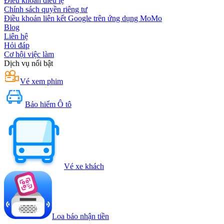
Điều khoản điều lệ
Chính sách quyền riêng tư
Điều khoản liên kết Google trên ứng dụng MoMo
Blog
Liên hệ
Hỏi đáp
Cơ hội việc làm
Dịch vụ nổi bật
Vé xem phim
Bảo hiểm Ô tô
Vé xe khách
Loa báo nhận tiền