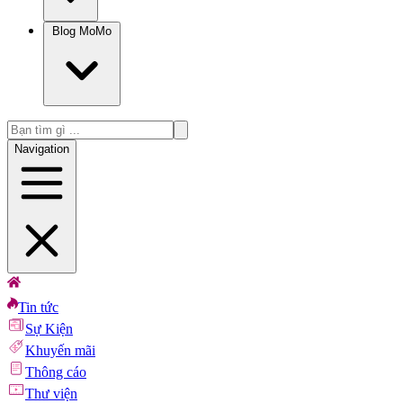
Blog MoMo
Navigation
Tin tức
Sự Kiện
Khuyến mãi
Thông cáo
Thư viện