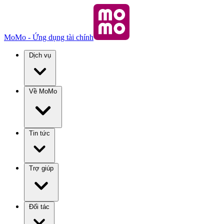
MoMo - Ứng dụng tài chính
Dịch vụ
Về MoMo
Tin tức
Trợ giúp
Đối tác