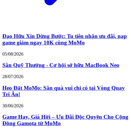
Đạo Hữu Xin Dừng Bước: Tu tiên nhận ưu đãi, nạp
game giảm ngay 10K cùng MoMo
05/08/2026
Săn Quỹ Thưởng - Cơ hội sở hữu MacBook Neo
28/07/2026
Heo Đất MoMo: Săn quà vui chỉ có tại Vòng Quay
Tri Ân!
30/06/2026
Game Hay, Giá Hời – Ưu Đãi Độc Quyền Cho Cộng
Đồng Gamota từ MoMo