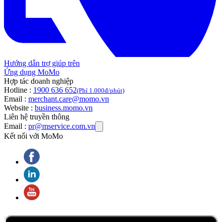
Hướng dẫn trợ giúp trên
Ứng dụng MoMo
Hợp tác doanh nghiệp
Hotline :
1900 636 652
(Phí 1.000đ/phút)
Email :
merchant.care@momo.vn
Website :
business.momo.vn
Liên hệ truyền thông
Email :
pr@mservice.com.vn
Kết nối với MoMo