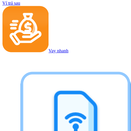
Ví trả sau
Vay nhanh