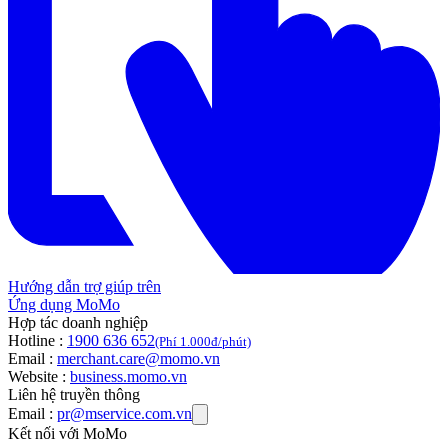
Hướng dẫn trợ giúp trên
Ứng dụng MoMo
Hợp tác doanh nghiệp
Hotline :
1900 636 652
(Phí 1.000đ/phút)
Email :
merchant.care@momo.vn
Website :
business.momo.vn
Liên hệ truyền thông
Email :
pr@mservice.com.vn
Kết nối với MoMo