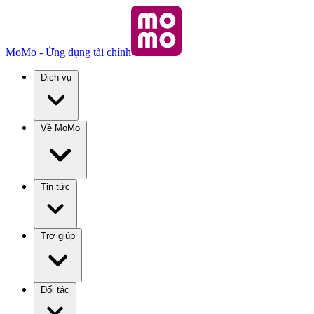
MoMo - Ứng dụng tài chính
Dịch vụ
Về MoMo
Tin tức
Trợ giúp
Đối tác