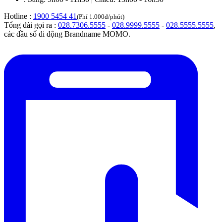
Hotline :
1900 5454 41
(Phí 1.000đ/phút)
Tổng đài gọi ra :
028.7306.5555
-
028.9999.5555
-
028.5555.5555
,
các đầu số di động Brandname MOMO.