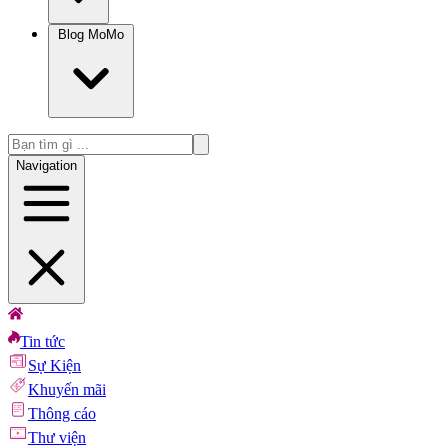
Blog MoMo
Navigation
Tin tức
Sự Kiện
Khuyến mãi
Thông cáo
Thư viện