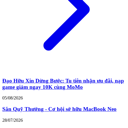
Đạo Hữu Xin Dừng Bước: Tu tiên nhận ưu đãi, nạp
game giảm ngay 10K cùng MoMo
05/08/2026
Săn Quỹ Thưởng - Cơ hội sở hữu MacBook Neo
28/07/2026