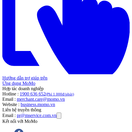
Hướng dẫn trợ giúp trên
Ứng dụng MoMo
Hợp tác doanh nghiệp
Hotline :
1900 636 652
(Phí 1.000đ/phút)
Email :
merchant.care@momo.vn
Website :
business.momo.vn
Liên hệ truyền thông
Email :
pr@mservice.com.vn
Kết nối với MoMo