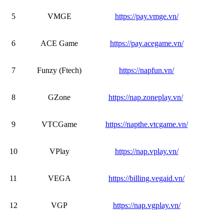
5
VMGE
https://pay.vmge.vn/
6
ACE Game
https://pay.acegame.vn/
7
Funzy (Ftech)
https://napfun.vn/
8
GZone
https://nap.zoneplay.vn/
9
VTCGame
https://napthe.vtcgame.vn/
10
VPlay
https://nap.vplay.vn/
11
VEGA
https://billing.vegaid.vn/
12
VGP
https://nap.vgplay.vn/