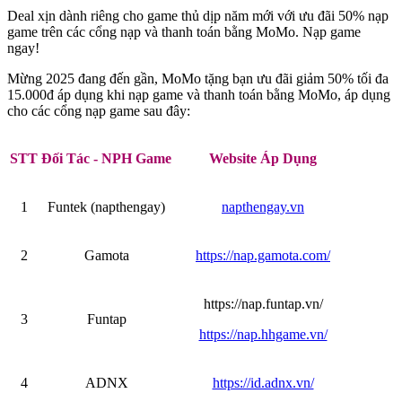
Deal xịn dành riêng cho game thủ dịp năm mới với ưu đãi 50% nạp
game trên các cổng nạp và thanh toán bằng MoMo. Nạp game
ngay!
Mừng 2025 đang đến gần, MoMo tặng bạn ưu đãi giảm 50% tối đa
15.000đ áp dụng khi nạp game và thanh toán bằng MoMo, áp dụng
cho các cổng nạp game sau đây:
STT
Đối Tác - NPH Game
Website Áp Dụng
1
Funtek (napthengay)
napthengay.vn
2
Gamota
https://nap.gamota.com/
https://nap.funtap.vn/
3
Funtap
https://nap.hhgame.vn/
4
ADNX
https://id.adnx.vn/