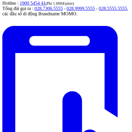
Hotline :
1900 5454 41
(Phí 1.000đ/phút)
Tổng đài gọi ra :
028.7306.5555
-
028.9999.5555
-
028.5555.5555
,
các đầu số di động Brandname MOMO.