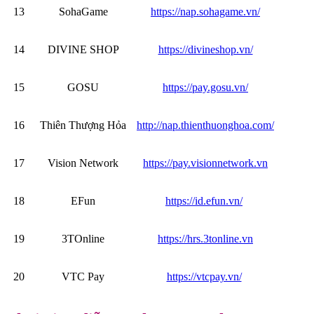
13
SohaGame
https://nap.sohagame.vn/
14
DIVINE SHOP
https://divineshop.vn/
15
GOSU
https://pay.gosu.vn/
16
Thiên Thượng Hỏa
http://nap.thienthuonghoa.com/
17
Vision Network
https://pay.visionnetwork.vn
18
EFun
https://id.efun.vn/
19
3TOnline
https://hrs.3tonline.vn
20
VTC Pay
https://vtcpay.vn/