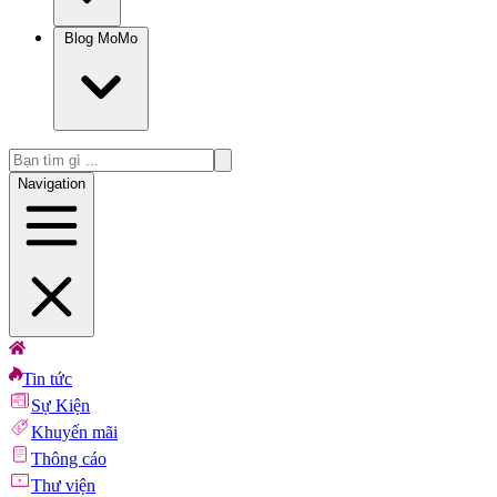
Blog MoMo
Navigation
Tin tức
Sự Kiện
Khuyến mãi
Thông cáo
Thư viện