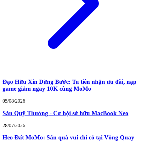
Đạo Hữu Xin Dừng Bước: Tu tiên nhận ưu đãi, nạp
game giảm ngay 10K cùng MoMo
05/08/2026
Săn Quỹ Thưởng - Cơ hội sở hữu MacBook Neo
28/07/2026
Heo Đất MoMo: Săn quà vui chỉ có tại Vòng Quay