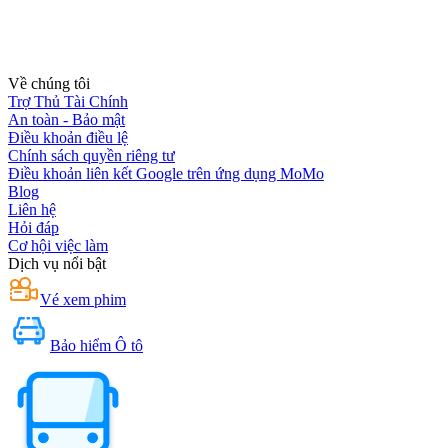
Về chúng tôi
Trợ Thủ Tài Chính
An toàn - Bảo mật
Điều khoản điều lệ
Chính sách quyền riêng tư
Điều khoản liên kết Google trên ứng dụng MoMo
Blog
Liên hệ
Hỏi đáp
Cơ hội việc làm
Dịch vụ nổi bật
Vé xem phim
Bảo hiểm Ô tô