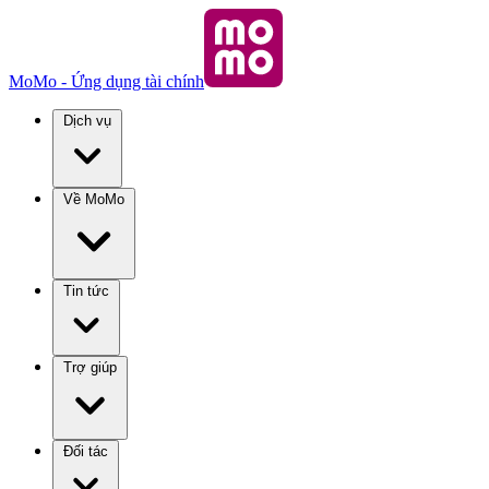
MoMo - Ứng dụng tài chính
Dịch vụ
Về MoMo
Tin tức
Trợ giúp
Đối tác