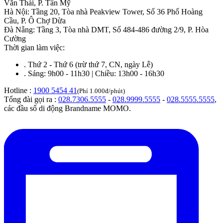
Văn Thái, P. Tân Mỹ
Hà Nội
:
Tầng 20, Tòa nhà Peakview Tower, Số 36 Phố Hoàng
Cầu, P. Ô Chợ Dừa
Đà Nẵng
:
Tầng 3, Tòa nhà DMT, Số 484-486 đường 2/9, P. Hòa
Cường
Thời gian làm việc:
.
Thứ 2 - Thứ 6 (trừ thứ 7, CN, ngày Lễ)
.
Sáng: 9h00 - 11h30 | Chiều: 13h00 - 16h30
Hotline :
1900 5454 41
(Phí 1.000đ/phút)
Tổng đài gọi ra :
028.7306.5555
-
028.9999.5555
-
028.5555.5555
,
các đầu số di động Brandname MOMO.