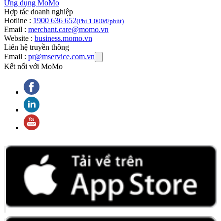
Ứng dụng MoMo
Hợp tác doanh nghiệp
Hotline :
1900 636 652
(Phí 1.000đ/phút)
Email :
merchant.care@momo.vn
Website :
business.momo.vn
Liên hệ truyền thông
Email :
pr@mservice.com.vn
Kết nối với MoMo