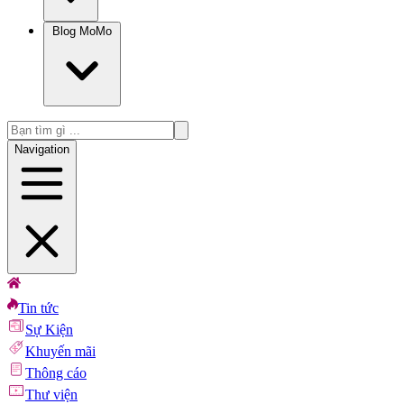
Blog MoMo
Navigation
Tin tức
Sự Kiện
Khuyến mãi
Thông cáo
Thư viện