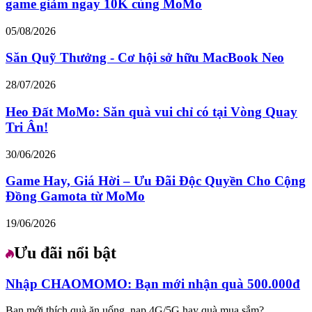
game giảm ngay 10K cùng MoMo
05/08/2026
Săn Quỹ Thưởng - Cơ hội sở hữu MacBook Neo
28/07/2026
Heo Đất MoMo: Săn quà vui chỉ có tại Vòng Quay
Tri Ân!
30/06/2026
Game Hay, Giá Hời – Ưu Đãi Độc Quyền Cho Cộng
Đồng Gamota từ MoMo
19/06/2026
Ưu đãi nổi bật
Nhập CHAOMOMO: Bạn mới nhận quà 500.000đ
Bạn mới thích quà ăn uống, nạp 4G/5G hay quà mua sắm?