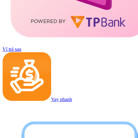
Ví trả sau
Vay nhanh