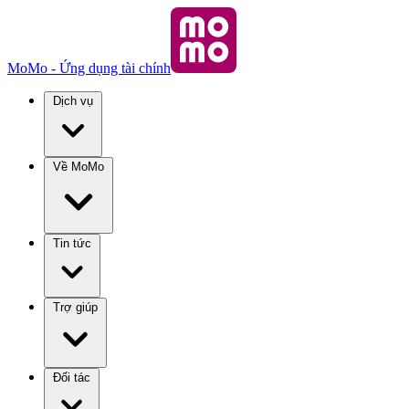
MoMo - Ứng dụng tài chính
Dịch vụ
Về MoMo
Tin tức
Trợ giúp
Đối tác