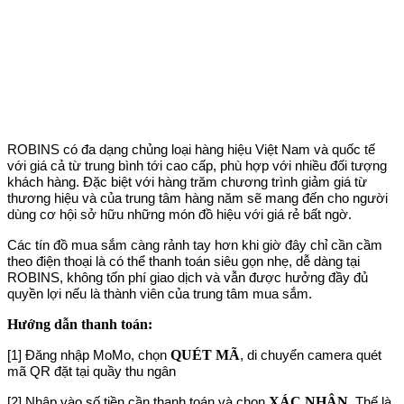
ROBINS có đa dạng chủng loại hàng hiệu Việt Nam và quốc tế
với giá cả từ trung bình tới cao cấp, phù hợp với nhiều đối tượng
khách hàng. Đặc biệt với hàng trăm chương trình giảm giá từ
thương hiệu và của trung tâm hàng năm sẽ mang đến cho người
dùng cơ hội sở hữu những món đồ hiệu với giá rẻ bất ngờ.
Các tín đồ mua sắm càng rảnh tay hơn khi giờ đây chỉ cần cầm
theo điện thoại là có thể thanh toán siêu gọn nhẹ, dễ dàng tại
ROBINS, không tốn phí giao dịch và vẫn được hưởng đầy đủ
quyền lợi nếu là thành viên của trung tâm mua sắm.
Hướng dẫn thanh toán:
QUÉT MÃ
[1] Đăng nhập MoMo, chọn
, di chuyển camera quét
mã QR đặt tại quầy thu ngân
XÁC NHẬN
[2] Nhập vào số tiền cần thanh toán và chọn
. Thế là