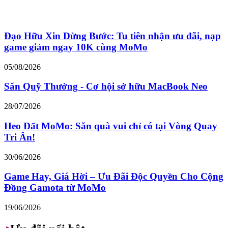
Đạo Hữu Xin Dừng Bước: Tu tiên nhận ưu đãi, nạp
game giảm ngay 10K cùng MoMo
05/08/2026
Săn Quỹ Thưởng - Cơ hội sở hữu MacBook Neo
28/07/2026
Heo Đất MoMo: Săn quà vui chỉ có tại Vòng Quay
Tri Ân!
30/06/2026
Game Hay, Giá Hời – Ưu Đãi Độc Quyền Cho Cộng
Đồng Gamota từ MoMo
19/06/2026