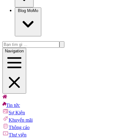
Blog MoMo
Navigation
Tin tức
Sự Kiện
Khuyến mãi
Thông cáo
Thư viện