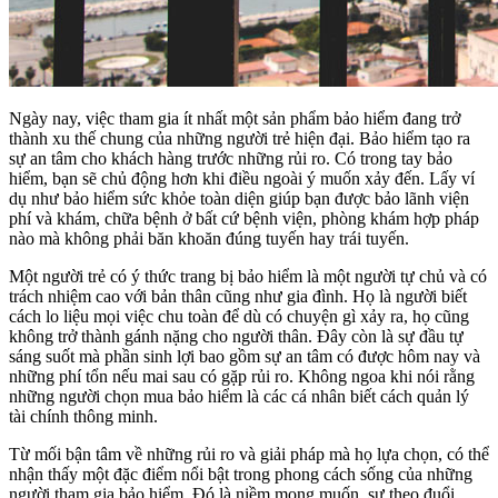
Ngày nay, việc tham gia ít nhất một sản phẩm bảo hiểm đang trở
thành xu thế chung của những người trẻ hiện đại. Bảo hiểm tạo ra
sự an tâm cho khách hàng trước những rủi ro. Có trong tay bảo
hiểm, bạn sẽ chủ động hơn khi điều ngoài ý muốn xảy đến. Lấy ví
dụ như bảo hiểm sức khỏe toàn diện giúp bạn được bảo lãnh viện
phí và khám, chữa bệnh ở bất cứ bệnh viện, phòng khám hợp pháp
nào mà không phải băn khoăn đúng tuyến hay trái tuyến.
Một người trẻ có ý thức trang bị bảo hiểm là một người tự chủ và có
trách nhiệm cao với bản thân cũng như gia đình. Họ là người biết
cách lo liệu mọi việc chu toàn để dù có chuyện gì xảy ra, họ cũng
không trở thành gánh nặng cho người thân. Đây còn là sự đầu tự
sáng suốt mà phần sinh lợi bao gồm sự an tâm có được hôm nay và
những phí tổn nếu mai sau có gặp rủi ro. Không ngoa khi nói rằng
những người chọn mua bảo hiểm là các cá nhân biết cách quản lý
tài chính thông minh.
Từ mối bận tâm về những rủi ro và giải pháp mà họ lựa chọn, có thể
nhận thấy một đặc điểm nổi bật trong phong cách sống của những
người tham gia bảo hiểm. Đó là niềm mong muốn, sự theo đuổi