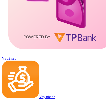
Ví trả sau
Vay nhanh