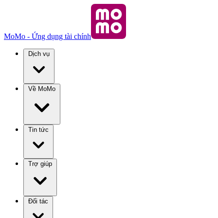
MoMo - Ứng dụng tài chính
Dịch vụ
Về MoMo
Tin tức
Trợ giúp
Đối tác