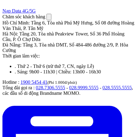
Nạp Data 4G/5G
Chăm sóc khách hàng
Hồ Chí Minh
:
Tầng 6, Tòa nhà Phú Mỹ Hưng, Số 08 đường Hoàng
Văn Thái, P. Tân Mỹ
Hà Nội
:
Tầng 20, Tòa nhà Peakview Tower, Số 36 Phố Hoàng
Cầu, P. Ô Chợ Dừa
Đà Nẵng
:
Tầng 3, Tòa nhà DMT, Số 484-486 đường 2/9, P. Hòa
Cường
Thời gian làm việc:
.
Thứ 2 - Thứ 6 (trừ thứ 7, CN, ngày Lễ)
.
Sáng: 9h00 - 11h30 | Chiều: 13h00 - 16h30
Hotline :
1900 5454 41
(Phí 1.000đ/phút)
Tổng đài gọi ra :
028.7306.5555
-
028.9999.5555
-
028.5555.5555
,
các đầu số di động Brandname MOMO.