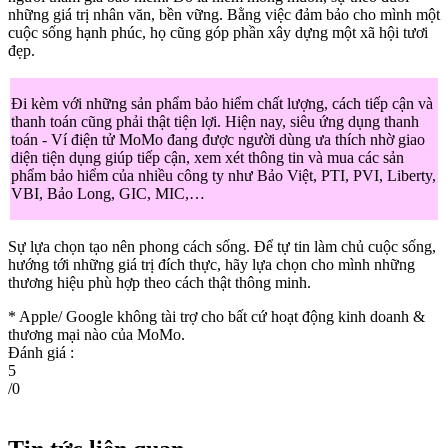
những giá trị nhân văn, bền vững. Bằng việc đảm bảo cho mình một
cuộc sống hạnh phúc, họ cũng góp phần xây dựng một xã hội tươi
đẹp.
Đi kèm với những sản phẩm bảo hiểm chất lượng, cách tiếp cận và
thanh toán cũng phải thật tiện lợi. Hiện nay, siêu ứng dụng thanh
toán - Ví điện tử MoMo đang được người dùng ưa thích nhờ giao
diện tiện dụng giúp tiếp cận, xem xét thông tin và mua các sản
phẩm bảo hiểm của nhiều công ty như Bảo Việt, PTI, PVI, Liberty,
VBI, Bảo Long, GIC, MIC,…
Sự lựa chọn tạo nên phong cách sống. Để tự tin làm chủ cuộc sống,
hướng tới những giá trị đích thực, hãy lựa chọn cho mình những
thương hiệu phù hợp theo cách thật thông minh.
* Apple/ Google
không tài trợ cho bất cứ hoạt động kinh doanh &
thương mại nào của MoMo.
Đánh giá :
5
/
0