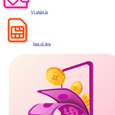
Ví nhân ái
Sim số đẹp