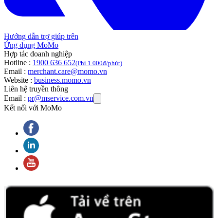
Hướng dẫn trợ giúp trên
Ứng dụng MoMo
Hợp tác doanh nghiệp
Hotline :
1900 636 652
(Phí 1.000đ/phút)
Email :
merchant.care@momo.vn
Website :
business.momo.vn
Liên hệ truyền thông
Email :
pr@mservice.com.vn
Kết nối với MoMo