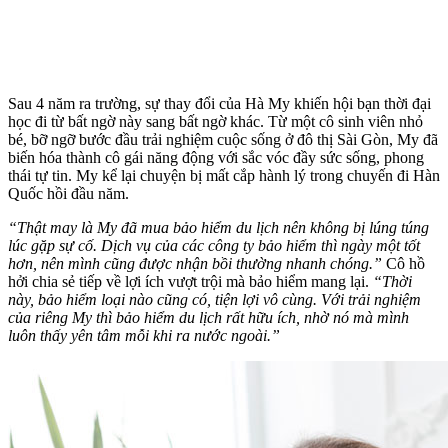
Sau 4 năm ra trường, sự thay đổi của Hà My khiến hội bạn thời đại
học đi từ bất ngờ này sang bất ngờ khác. Từ một cô sinh viên nhỏ
bé, bỡ ngỡ bước đầu trải nghiệm cuộc sống ở đô thị Sài Gòn, My đã
biến hóa thành cô gái năng động với sắc vóc đầy sức sống, phong
thái tự tin. My kể lại chuyện bị mất cắp hành lý trong chuyến đi Hàn
Quốc hồi đầu năm.
“Thật may là My đã mua bảo hiểm du lịch nên không bị lúng túng
lúc gặp sự cố. Dịch vụ của các công ty bảo hiểm thì ngày một tốt
hơn, nên mình cũng được nhận bồi thường nhanh chóng.”
Cô hồ
hởi chia sẻ tiếp về lợi ích vượt trội mà bảo hiểm mang lại.
“Thời
này, bảo hiểm loại nào cũng có, tiện lợi vô cùng. Với trải nghiệm
của riêng My thì bảo hiểm du lịch rất hữu ích, nhờ nó mà mình
luôn thấy yên tâm mỗi khi ra nước ngoài.”