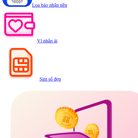
Loa báo nhận tiền
Ví nhân ái
Sim số đẹp