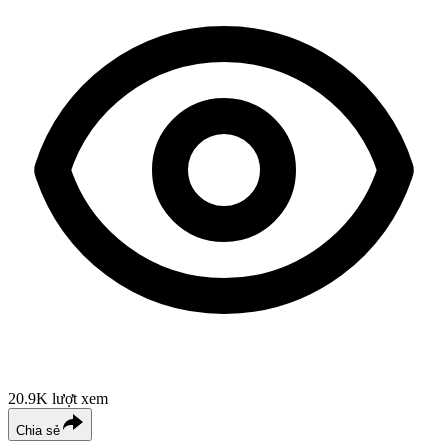
20.9K
lượt xem
Chia sẻ