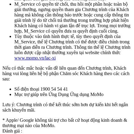
M_Service có quyền từ chối, thu hồi một phần hoặc toàn bộ
giải thưởng, ngưng quyền tham gia Chương trình của Khách
hàng mà không cần thông báo trước hoặc cung cấp thông tin
giải trình lý do từ chối trả thưởng trong trường hợp phát hiện
Khách hàng có hành vi gian lận để trục lợi. Trong mọi trường
hợp, M_Service có quyền đưa ra quyết định cuối cùng.
Tùy thuộc vào tình hình thực tế, tùy theo quyết định của
M_Service, thể lệ Chương trình có thể được điều chỉnh trong
thời gian diễn ra Chương trình. Thông tin thể lệ Chương trình
luôn được cập nhật thường xuyên tại website chính thức
www.momo.vn/lac-xi
Nếu có thắc mắc hoặc vấn đề liên quan đến Chương trình, Khách
hàng vui lòng liên hệ bộ phận Chăm sóc Khách hàng theo các cách
sau:
Số điện thoại 1900 54 54 41
Mục trợ giúp trên Ứng Dụng Ứng dụng MoMo
Lưu ý: Chương trình có thể kết thúc sớm hơn dự kiến khi hết ngân
sách khuyến mãi.
* Apple/ Google
không tài trợ cho bất cứ hoạt động kinh doanh &
thương mại nào của MoMo.
Đánh giá :