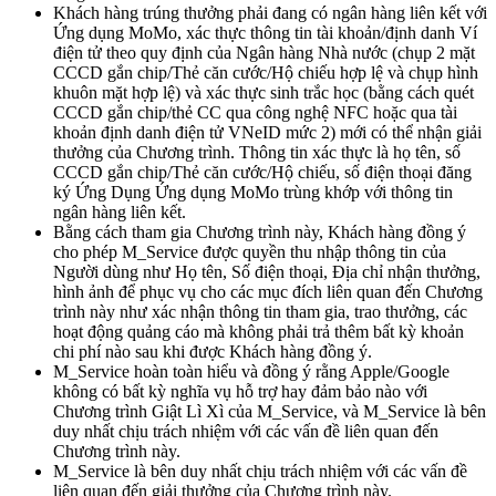
Khách hàng trúng thưởng phải đang có ngân hàng liên kết với
Ứng dụng MoMo, xác thực thông tin tài khoản/định danh Ví
điện tử theo quy định của Ngân hàng Nhà nước (chụp 2 mặt
CCCD gắn chip/Thẻ căn cước/Hộ chiếu hợp lệ và chụp hình
khuôn mặt hợp lệ) và xác thực sinh trắc học (bằng cách quét
CCCD gắn chip/thẻ CC qua công nghệ NFC hoặc qua tài
khoản định danh điện tử VNeID mức 2) mới có thể nhận giải
thưởng của Chương trình. Thông tin xác thực là họ tên, số
CCCD gắn chip/Thẻ căn cước/Hộ chiếu, số điện thoại đăng
ký Ứng Dụng Ứng dụng MoMo trùng khớp với thông tin
ngân hàng liên kết.
Bằng cách tham gia Chương trình này, Khách hàng đồng ý
cho phép M_Service được quyền thu nhập thông tin của
Người dùng như Họ tên, Số điện thoại, Địa chỉ nhận thưởng,
hình ảnh để phục vụ cho các mục đích liên quan đến Chương
trình này như xác nhận thông tin tham gia, trao thưởng, các
hoạt động quảng cáo mà không phải trả thêm bất kỳ khoản
chi phí nào sau khi được Khách hàng đồng ý.
M_Service hoàn toàn hiểu và đồng ý rằng Apple/Google
không có bất kỳ nghĩa vụ hỗ trợ hay đảm bảo nào với
Chương trình Giật Lì Xì của M_Service, và M_Service là bên
duy nhất chịu trách nhiệm với các vấn đề liên quan đến
Chương trình này.
M_Service là bên duy nhất chịu trách nhiệm với các vấn đề
liên quan đến giải thưởng của Chương trình này.