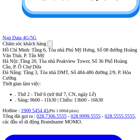
Nạp Data 4G/5G
Chăm sóc khách hàng
Hồ Chí Minh
:
Tầng 6, Tòa nhà Phú Mỹ Hưng, Số 08 đường Hoàng
Văn Thái, P. Tân Mỹ
Hà Nội
:
Tầng 20, Tòa nhà Peakview Tower, Số 36 Phố Hoàng
Cầu, P. Ô Chợ Dừa
Đà Nẵng
:
Tầng 3, Tòa nhà DMT, Số 484-486 đường 2/9, P. Hòa
Cường
Thời gian làm việc:
.
Thứ 2 - Thứ 6 (trừ thứ 7, CN, ngày Lễ)
.
Sáng: 9h00 - 11h30 | Chiều: 13h00 - 16h30
Hotline :
1900 5454 41
(Phí 1.000đ/phút)
Tổng đài gọi ra :
028.7306.5555
-
028.9999.5555
-
028.5555.5555
,
các đầu số di động Brandname MOMO.