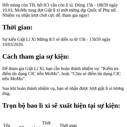
Hết mùng còn Tết, hết 8/3 vẫn còn lì xì. Đúng 15h - 18h59 ngày
10.03, MoMo tung đợt Giật lì xì mới mừng dịp Quốc tế Phụ nữ.
Nhiệm vụ nhận lượt chơi cực dễ, tham gia ngay!
Thời gian:
Sự kiện Giật Lì Xì Mừng 8/3 sẽ diễn ra từ 15h - 15h59 ngày
10/03/2026.
Cách tham gia sự kiện:
Để tham gia Giật Lì Xì, bạn cần hoàn thành nhiệm vụ: “Kiểm tra
điểm tín dụng CIC trên MoMo”, hoặc “Chia sẻ điểm tín dụng CIC
trên MoMo”.
Sau khi hoàn thành nhiệm vụ, bạn sẽ nhận được lượt giật lì xì tương
ứng.
Trọn bộ bao lì xì sẽ xuất hiện tại sự kiện:
Thời
Tên
Thời gian