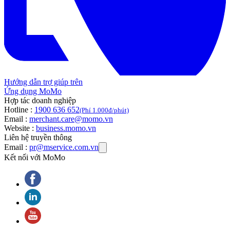
Hướng dẫn trợ giúp trên
Ứng dụng MoMo
Hợp tác doanh nghiệp
Hotline :
1900 636 652
(Phí 1.000đ/phút)
Email :
merchant.care@momo.vn
Website :
business.momo.vn
Liên hệ truyền thông
Email :
pr@mservice.com.vn
Kết nối với MoMo