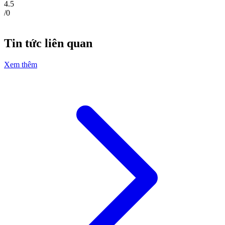
4.5
/
0
Tin tức liên quan
Xem thêm