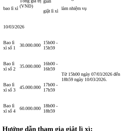
Tổng giá trị
gian
(VNĐ)
bao lì xì
làm nhiệm vụ
giật lì xì
10/03/2026
Bao lì
15h00 -
30.000.000
xì số 1
15h59
Bao lì
16h00 -
35.000.000
xì số 2
16h59
Từ 15h00 ngày 07/03/2026 đến
18h59 ngày 10/03/2026.
Bao lì
17h00 -
45.000.000
xì số 3
17h59
Bao lì
18h00 -
60.000.000
xì số 4
18h59
Hướng dẫn tham gia giật lì xì: