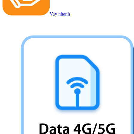
Vay nhanh