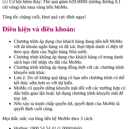
❤️‍🔥 Cơ hội hiếm thấy: Thẻ quà giảm 629.000Đ (tương đương 0,1
chỉ vàng) khi mua vàng trên MoMo.
Tăng tốc chặng cuối, khui quà cực đỉnh ngay!
Điều kiện và điều khoản:
Chương trình áp dụng cho khách hàng đang liên kết MoMo
với tài khoản ngân hàng và đã xác thực/định danh ví điện tử
theo quy định của Ngân hàng Nhà nước.
Chương trình không áp dụng cho khách hàng có trong danh
sách hạn chế nhận ưu đãi của MoMo.
Chương trình không áp dụng đồng thời với các chương trình
khuyến mãi khác.
Lưu ý: Do số lượng quà tặng có hạn nên chương trình có thể
kết thúc sớm hơn so với dự kiến.
MoMo có quyền dừng khuyến mãi đối với các trường hợp có
dấu hiệu gian lận hoặc lợi dụng chương trình khuyến mãi để
trục lợi.
Nếu xảy ra tranh chấp quyền lợi, quyết định của MoMo là
quyết định cuối cùng.
Mọi thắc mắc vui lòng liên hệ MoMo theo 3 cách:
Hotline: 1900 54 54 41 (1.000đ/phút)