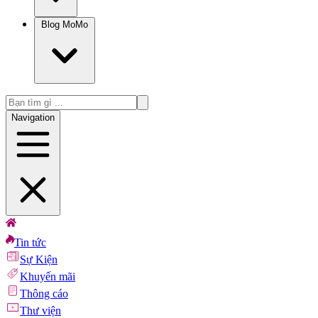
Blog MoMo
Navigation
Tin tức
Sự Kiện
Khuyến mãi
Thông cáo
Thư viện