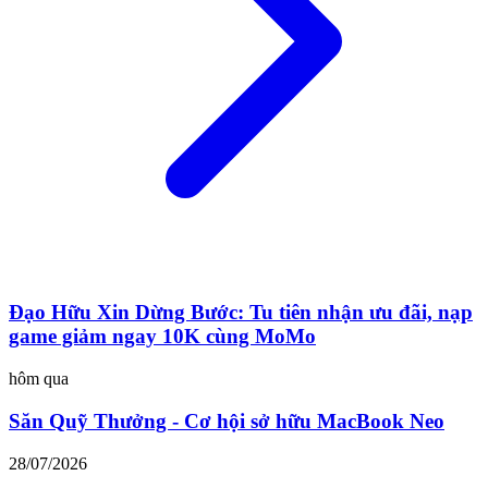
Đạo Hữu Xin Dừng Bước: Tu tiên nhận ưu đãi, nạp
game giảm ngay 10K cùng MoMo
hôm qua
Săn Quỹ Thưởng - Cơ hội sở hữu MacBook Neo
28/07/2026