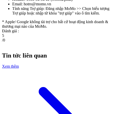
Email:
hotro@momo.vn
Tính năng Trợ giúp: Đăng nhập MoMo >> Chọn biểu tượng
Trợ giúp hoặc nhập từ khóa "trợ giúp" vào ô tìm kiếm.
* Apple/ Google
không tài trợ cho bất cứ hoạt động kinh doanh &
thương mại nào của MoMo.
Đánh giá :
5
/
0
Tin tức liên quan
Xem thêm