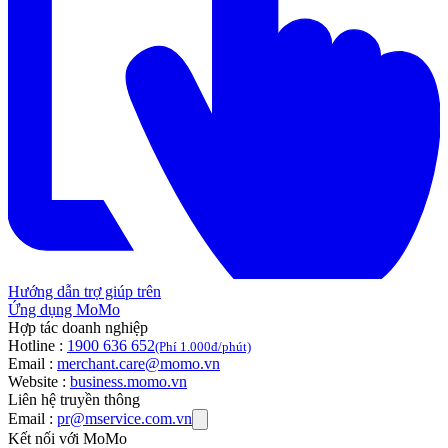
Hướng dẫn trợ giúp trên
Ứng dụng MoMo
Hợp tác doanh nghiệp
Hotline :
1900 636 652
(Phí 1.000đ/phút)
Email :
merchant.care@momo.vn
Website :
business.momo.vn
Liên hệ truyền thông
Email :
pr@mservice.com.vn
Kết nối với MoMo