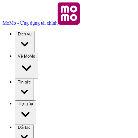
MoMo - Ứng dụng tài chính
Dịch vụ
Về MoMo
Tin tức
Trợ giúp
Đối tác