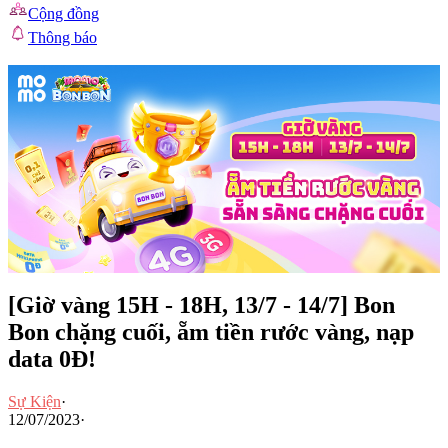
Cộng đồng
Thông báo
[Giờ vàng 15H - 18H, 13/7 - 14/7] Bon
Bon chặng cuối, ẵm tiền rước vàng, nạp
data 0Đ!
Sự Kiện
·
12/07/2023
·