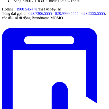
.
Sáng: 9h00 - 11h30 | Chiều: 13h00 - 16h30
Hotline :
1900 5454 41
(Phí 1.000đ/phút)
Tổng đài gọi ra :
028.7306.5555
-
028.9999.5555
-
028.5555.5555
,
các đầu số di động Brandname MOMO.