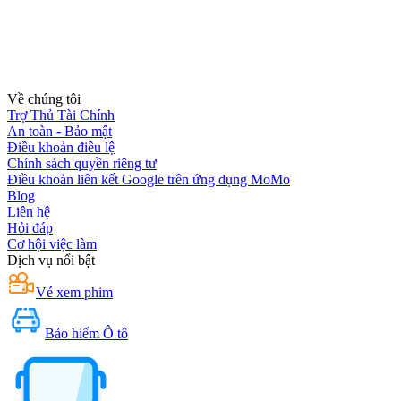
Về chúng tôi
Trợ Thủ Tài Chính
An toàn - Bảo mật
Điều khoản điều lệ
Chính sách quyền riêng tư
Điều khoản liên kết Google trên ứng dụng MoMo
Blog
Liên hệ
Hỏi đáp
Cơ hội việc làm
Dịch vụ nổi bật
Vé xem phim
Bảo hiểm Ô tô