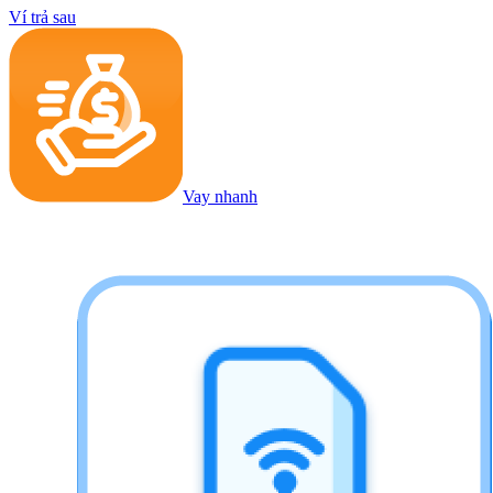
Ví trả sau
Vay nhanh