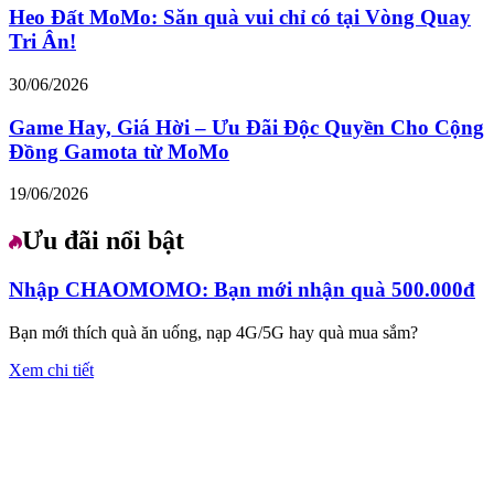
Heo Đất MoMo: Săn quà vui chỉ có tại Vòng Quay
Tri Ân!
30/06/2026
Game Hay, Giá Hời – Ưu Đãi Độc Quyền Cho Cộng
Đồng Gamota từ MoMo
19/06/2026
Ưu đãi nổi bật
Nhập CHAOMOMO: Bạn mới nhận quà 500.000đ
Bạn mới thích quà ăn uống, nạp 4G/5G hay quà mua sắm?
Xem chi tiết