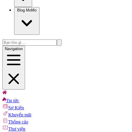
Blog MoMo
Navigation
Tin tức
Sự Kiện
Khuyến mãi
Thông cáo
Thư viện