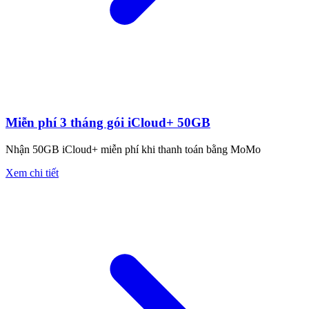
Miễn phí 3 tháng gói iCloud+ 50GB
Nhận 50GB iCloud+ miễn phí khi thanh toán bằng MoMo
Xem chi tiết