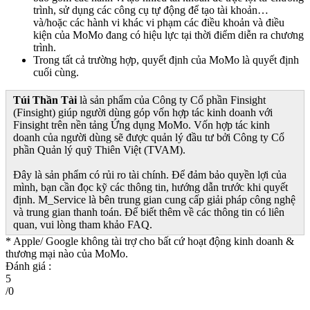
trình, sử dụng các công cụ tự động để tạo tài khoản…
và/hoặc các hành vi khác vi phạm các điều khoản và điều
kiện của MoMo đang có hiệu lực tại thời điểm diễn ra chương
trình.
Trong tất cả trường hợp, quyết định của MoMo là quyết định
cuối cùng.
Túi Thần Tài
là sản phẩm của Công ty Cổ phần Finsight
(Finsight) giúp người dùng góp vốn hợp tác kinh doanh với
Finsight trên nền tảng Ứng dụng MoMo. Vốn hợp tác kinh
doanh của người dùng sẽ được quản lý đầu tư bởi Công ty Cổ
phần Quản lý quỹ Thiên Việt (TVAM).
Đây là sản phẩm có rủi ro tài chính. Để đảm bảo quyền lợi của
mình, bạn cần đọc kỹ các thông tin, hướng dẫn trước khi quyết
định. M_Service là bên trung gian cung cấp giải pháp công nghệ
và trung gian thanh toán. Để biết thêm về các thông tin có liên
quan, vui lòng tham khảo FAQ.
* Apple/ Google
không tài trợ cho bất cứ hoạt động kinh doanh &
thương mại nào của MoMo.
Đánh giá :
5
/
0