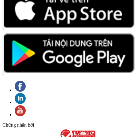
Chứng nhận bởi