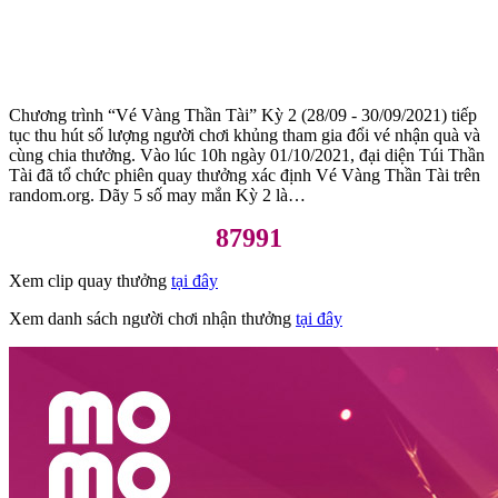
Chương trình “Vé Vàng Thần Tài” Kỳ 2 (28/09 - 30/09/2021) tiếp
tục thu hút số lượng người chơi khủng tham gia đổi vé nhận quà và
cùng chia thưởng. Vào lúc 10h ngày 01/10/2021, đại diện Túi Thần
Tài đã tổ chức phiên quay thưởng xác định Vé Vàng Thần Tài trên
random.org. Dãy 5 số may mắn Kỳ 2 là…
87991
Xem clip quay thưởng
tại đây
Xem danh sách người chơi nhận thưởng
tại đây