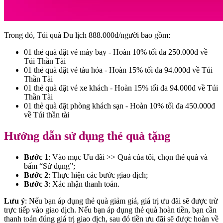
Trong đó, Túi quà Du lịch 888.000đ/người bao gồm:
01 thẻ quà đặt vé máy bay - Hoàn 10% tối đa 250.000đ về
Túi Thần Tài
01 thẻ quà đặt vé tàu hỏa - Hoàn 15% tối đa 94.000đ về Túi
Thần Tài
01 thẻ quà đặt vé xe khách - Hoàn 15% tối đa 94.000đ về Túi
Thần Tài
01 thẻ quà đặt phòng khách sạn - Hoàn 10% tối đa 450.000đ
về Túi thần tài
Hướng dẫn sử dụng thẻ quà tặng
Bước 1
: Vào mục Ưu đãi >> Quả của tôi, chọn thẻ quà và
bấm “Sử dụng”;
Bước 2
: Thực hiện các bước giao dịch;
Bước 3
: Xác nhận thanh toán.
Lưu ý
: Nếu bạn áp dụng thẻ quà giảm giá, giá trị ưu đãi sẽ được trừ
trực tiếp vào giao dịch. Nếu bạn áp dụng thẻ quà hoàn tiền, bạn cần
thanh toán đúng giá trị giao dịch, sau đó tiền ưu đãi sẽ được hoàn về