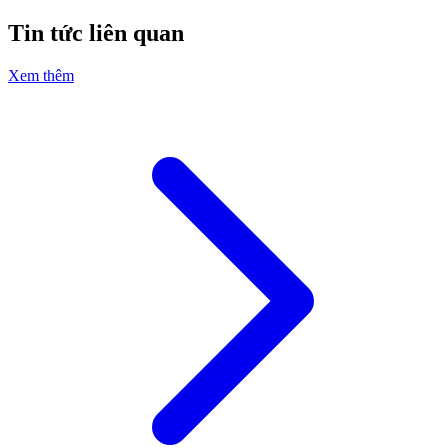
Tin tức liên quan
Xem thêm