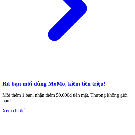
Rủ bạn mới dùng MoMo, kiếm tiền triệu!
Mời thêm 1 bạn, nhận thêm 50.000đ tiền mặt. Thưởng không giới
hạn!
Xem chi tiết