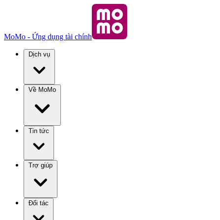
MoMo - Ứng dụng tài chính
Dịch vụ
Về MoMo
Tin tức
Trợ giúp
Đối tác