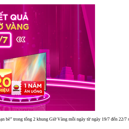
 bạn bè” trong tổng 2 khung Giờ Vàng mỗi ngày từ ngày 19/7 đến 22/7 