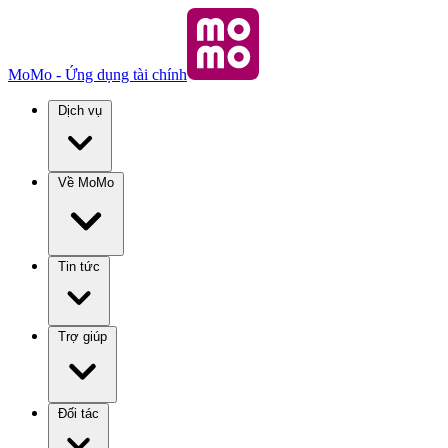
MoMo - Ứng dụng tài chính
Dịch vụ
Về MoMo
Tin tức
Trợ giúp
Đối tác