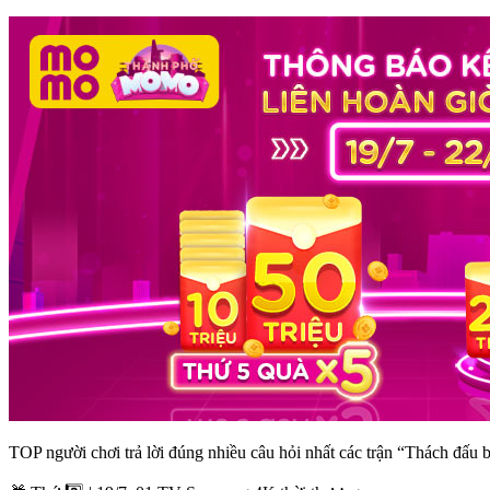
TOP người chơi trả lời đúng nhiều câu hỏi nhất các trận “Thách đấu