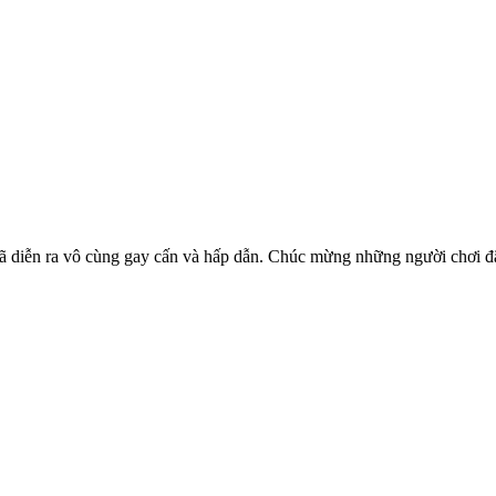
ễn ra vô cùng gay cấn và hấp dẫn. Chúc mừng những người chơi đã xu