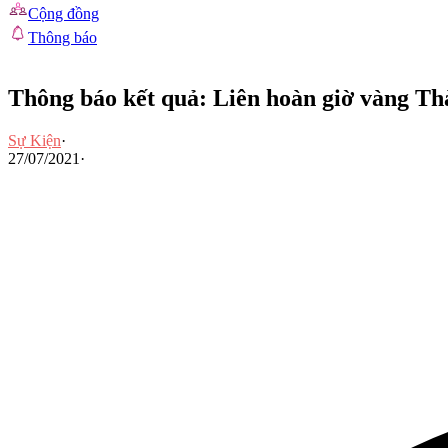
Cộng đồng
Thông báo
Thông báo kết quả: Liên hoàn giờ vàng Th
Sự Kiện
·
27/07/2021
·