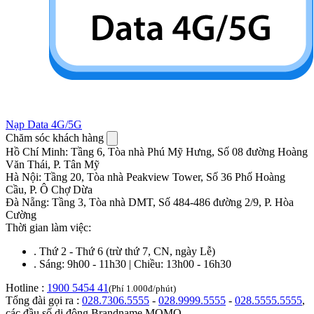
Nạp Data 4G/5G
Chăm sóc khách hàng
Hồ Chí Minh
:
Tầng 6, Tòa nhà Phú Mỹ Hưng, Số 08 đường Hoàng
Văn Thái, P. Tân Mỹ
Hà Nội
:
Tầng 20, Tòa nhà Peakview Tower, Số 36 Phố Hoàng
Cầu, P. Ô Chợ Dừa
Đà Nẵng
:
Tầng 3, Tòa nhà DMT, Số 484-486 đường 2/9, P. Hòa
Cường
Thời gian làm việc:
.
Thứ 2 - Thứ 6 (trừ thứ 7, CN, ngày Lễ)
.
Sáng: 9h00 - 11h30 | Chiều: 13h00 - 16h30
Hotline :
1900 5454 41
(Phí 1.000đ/phút)
Tổng đài gọi ra :
028.7306.5555
-
028.9999.5555
-
028.5555.5555
,
các đầu số di động Brandname MOMO.