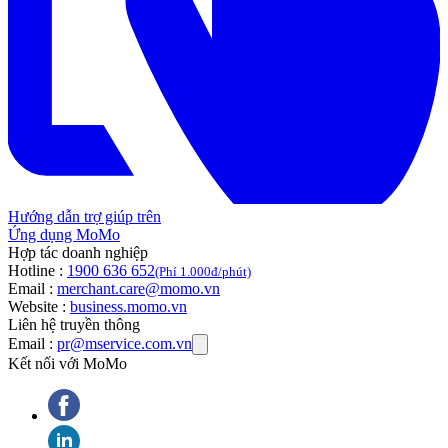
Hướng dẫn trợ giúp trên
Ứng dụng MoMo
Hợp tác doanh nghiệp
Hotline :
1900 636 652
(Phí 1.000đ/phút)
Email :
merchant.care@momo.vn
Website :
business.momo.vn
Liên hệ truyền thông
Email :
pr@mservice.com.vn
Kết nối với MoMo