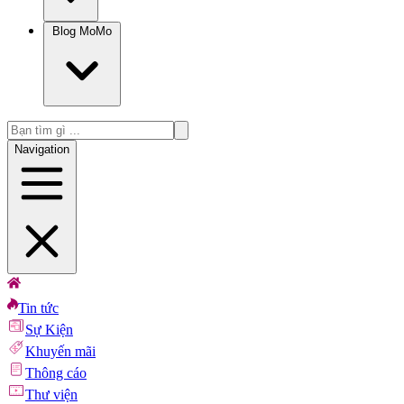
Blog MoMo
Navigation
Tin tức
Sự Kiện
Khuyến mãi
Thông cáo
Thư viện