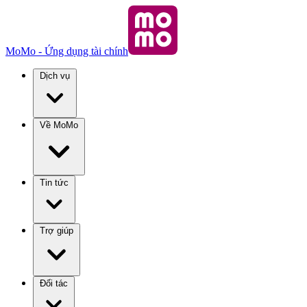
MoMo - Ứng dụng tài chính
Dịch vụ
Về MoMo
Tin tức
Trợ giúp
Đối tác