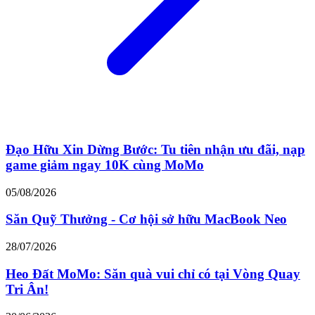
Đạo Hữu Xin Dừng Bước: Tu tiên nhận ưu đãi, nạp
game giảm ngay 10K cùng MoMo
05/08/2026
Săn Quỹ Thưởng - Cơ hội sở hữu MacBook Neo
28/07/2026
Heo Đất MoMo: Săn quà vui chỉ có tại Vòng Quay
Tri Ân!