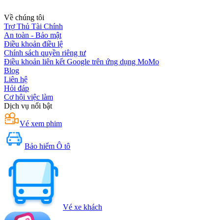
Về chúng tôi
Trợ Thủ Tài Chính
An toàn - Bảo mật
Điều khoản điều lệ
Chính sách quyền riêng tư
Điều khoản liên kết Google trên ứng dụng MoMo
Blog
Liên hệ
Hỏi đáp
Cơ hội việc làm
Dịch vụ nổi bật
Vé xem phim
Bảo hiểm Ô tô
Vé xe khách