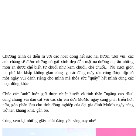
Chương trình đã diễn ra với các hoạt động hết sức hài hước, tươi vui, các
anh chàng sẽ được những cô gái xinh đẹp đắp mặt nạ dưỡng da, ăn những
món ăn được chế biến từ chuối như kem chuối, chè chuối... Nụ cười giòn
tan phủ kín khắp không gian công ty, các đấng mày râu cũng được dịp có
một ngày vui dành riêng cho mình mà thỏa sức "quẫy" hết mình cùng các
hoạt động khác.
Chúc các "anh" luôn giữ được nhiệt huyết và tinh thần "ngẩng cao đầu"
cùng chung vai đấu cật với các chị em đưa MoMo ngày càng phát triển hơn
nữa, góp phần làm cho tình đồng nghiệp của đại gia đình MoMo ngày càng
trở nên khăng khít, gắn bó.
Cùng xem lại những giây phút đáng yêu sáng nay nhé!