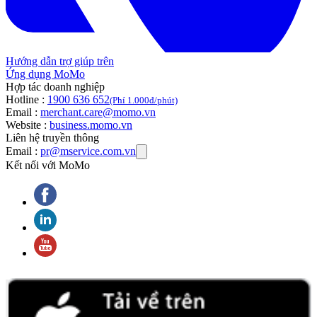
Hướng dẫn trợ giúp trên
Ứng dụng MoMo
Hợp tác doanh nghiệp
Hotline :
1900 636 652
(Phí 1.000đ/phút)
Email :
merchant.care@momo.vn
Website :
business.momo.vn
Liên hệ truyền thông
Email :
pr@mservice.com.vn
Kết nối với MoMo