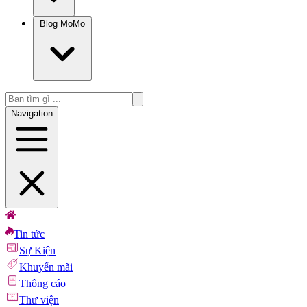
Blog MoMo
Navigation
Tin tức
Sự Kiện
Khuyến mãi
Thông cáo
Thư viện