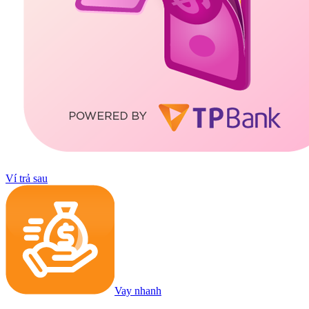
Ví trả sau
Vay nhanh