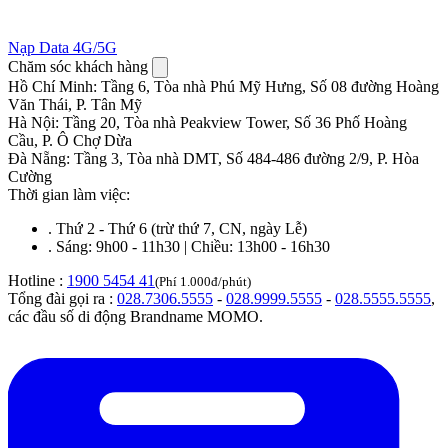
Nạp Data 4G/5G
Chăm sóc khách hàng
Hồ Chí Minh
:
Tầng 6, Tòa nhà Phú Mỹ Hưng, Số 08 đường Hoàng
Văn Thái, P. Tân Mỹ
Hà Nội
:
Tầng 20, Tòa nhà Peakview Tower, Số 36 Phố Hoàng
Cầu, P. Ô Chợ Dừa
Đà Nẵng
:
Tầng 3, Tòa nhà DMT, Số 484-486 đường 2/9, P. Hòa
Cường
Thời gian làm việc:
.
Thứ 2 - Thứ 6 (trừ thứ 7, CN, ngày Lễ)
.
Sáng: 9h00 - 11h30 | Chiều: 13h00 - 16h30
Hotline :
1900 5454 41
(Phí 1.000đ/phút)
Tổng đài gọi ra :
028.7306.5555
-
028.9999.5555
-
028.5555.5555
,
các đầu số di động Brandname MOMO.