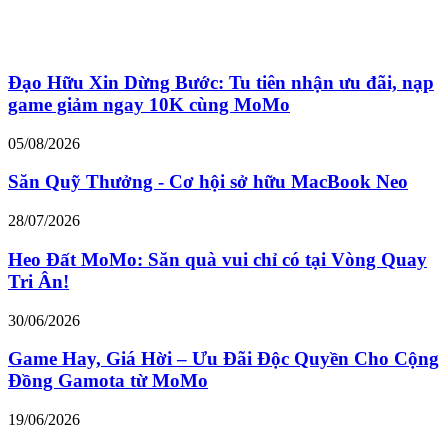
Đạo Hữu Xin Dừng Bước: Tu tiên nhận ưu đãi, nạp
game giảm ngay 10K cùng MoMo
05/08/2026
Săn Quỹ Thưởng - Cơ hội sở hữu MacBook Neo
28/07/2026
Heo Đất MoMo: Săn quà vui chỉ có tại Vòng Quay
Tri Ân!
30/06/2026
Game Hay, Giá Hời – Ưu Đãi Độc Quyền Cho Cộng
Đồng Gamota từ MoMo
19/06/2026