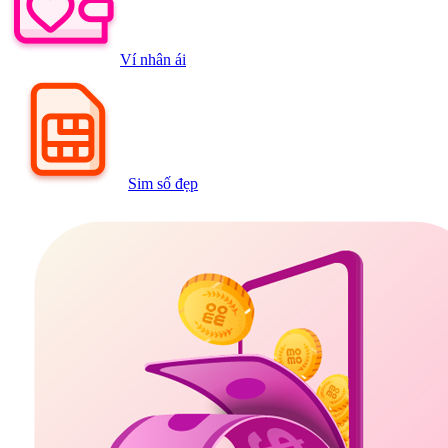
Ví nhân ái
Sim số đẹp