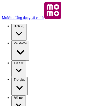
MoMo - Ứng dụng tài chính
Dịch vụ
Về MoMo
Tin tức
Trợ giúp
Đối tác