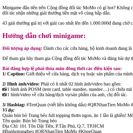
Minigame đầu tiên trên Cộng đồng đối tác MoMo có gì hot? Không chỉ
đối tác nhận những giải thưởng tiền mặt vô cùng hấp dẫn.
43 giải thưởng giá trị với giải cao nhất lên đến 1.000.000đ đang ch
Hướng dẫn chơi minigame:
Đối tượng áp dụng:
Dành cho các cửa hàng, hộ kinh doanh đang 
Để tham gia hãy tham gia Cộng đồng đối tác MoMo và đăng bài dự th
Bài đăng hợp lệ phải thỏa mãn đồng thời các điều kiện sau:
1/ Caption:
Giới thiệu về cửa hàng, dịch vụ hoặc sản phẩm của mình
2/ Hình ảnh/video:
Phải có ít nhất 02 hình ảnh/video bao gồm:
📸1 hình ảnh POSM (tent card, table standee, standee…) có chứa m
📸1 hình/video về cửa hàng/dịch vụ/sản phẩm của anh, chị đối tác.
3/ Hashtag:
#TenQuan (viết liền không dấu) #QRNhanTien MoMo
Ví dụ:
Quán bún bò Trang béo full topping thơm ngon, ăn 1 lần là ghiền! 
Tên quán: Bún bò Trang béo
Địa Chỉ: 101 Tôn Dật Tiên, P.Tân Phú, Q.7, TP.HCM
#Bunbotrangbeo #QRNhanTien MoMo #KhoeQuan