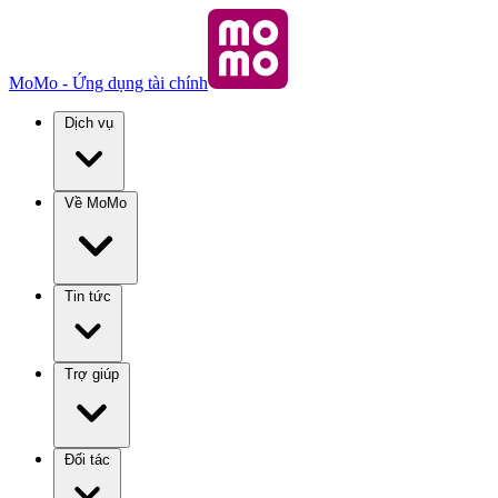
MoMo - Ứng dụng tài chính
Dịch vụ
Về MoMo
Tin tức
Trợ giúp
Đối tác