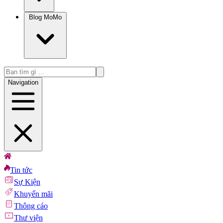
Blog MoMo
Navigation
Tin tức
Sự Kiện
Khuyến mãi
Thông cáo
Thư viện