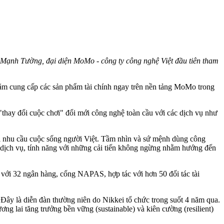
ạnh Tường, đại diện MoMo - công ty công nghệ Việt đầu tiên tham
 nhằm cung cấp các sản phẩm tài chính ngay trên nền tảng MoMo trong
hay đổi cuộc chơi" đổi mới công nghệ toàn cầu với các dịch vụ như
i nhu cầu cuộc sống người Việt. Tầm nhìn và sứ mệnh dùng công
 dịch vụ, tính năng với những cải tiến không ngừng nhằm hướng đến
t với 32 ngân hàng, cổng NAPAS, hợp tác với hơn 50 đối tác tài
Đây là diễn đàn thường niên do Nikkei tổ chức trong suốt 4 năm qua.
ơng lai tăng trưởng bền vững (sustainable) và kiên cường (resilient)