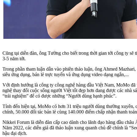
Cũng tại diễn đàn, ông Tường cho biết trong thời gian tới công ty s
3-5 năm tới.
Trong phần tham luận dẫn vào phiên thảo luận, ông Ahmed Mazhari, 
siêu ứng dụng, bán lẻ trực tuyến và ứng dụng video dạng ngắn,...
Với định hướng là công ty công nghệ hàng đầu Việt Nam, MoMo đã v
nghệ thay đổi cuộc sống người Việt tốt đẹp hơn đang được các nhà 
“trải nghiệm” để có được những “Người dùng hạnh phúc”.
Tính đến hiện tại, MoMo có hơn 31 triệu người dùng thường xuyên, cù
chính, 50.000 đối tác bán lẻ cùng 140.000 điểm chấp nhận thanh toán
Nikkei Forum là diễn đàn cấp cao dành cho lãnh đạo hàng đầu châu Á
Năm 2022, các diễn giả đã thảo luận xung quanh chủ đề chính là “Secur
hậu đại dịch.