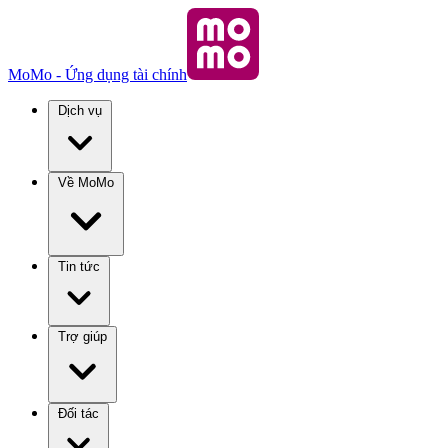
MoMo - Ứng dụng tài chính
Dịch vụ
Về MoMo
Tin tức
Trợ giúp
Đối tác