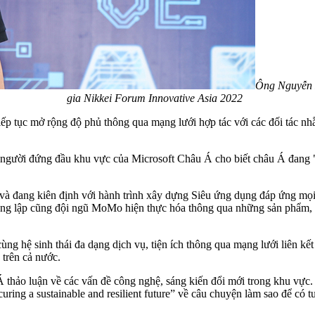
Ông Nguyễn M
gia Nikkei Forum Innovative Asia 2022
ẽ tiếp tục mở rộng độ phủ thông qua mạng lưới hợp tác với các đối tác
người đứng đầu khu vực của Microsoft Châu Á cho biết châu Á đang "t
à đang kiên định với hành trình xây dựng Siêu ứng dụng đáp ứng mọ
sáng lập cũng đội ngũ MoMo hiện thực hóa thông qua những sản phẩm,
ng hệ sinh thái đa dạng dịch vụ, tiện ích thông qua mạng lưới liên kế
 trên cả nước.
 thảo luận về các vấn đề công nghệ, sáng kiến đổi mới trong khu vực. 
ing a sustainable and resilient future” về câu chuyện làm sao để có tư