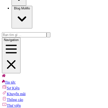
Blog MoMo
Navigation
Tin tức
Sự Kiện
Khuyến mãi
Thông cáo
Thư viện