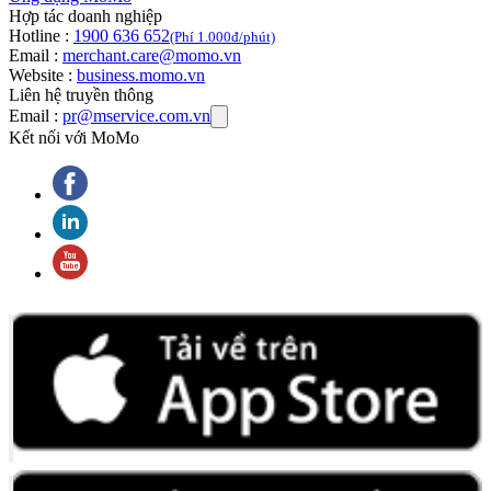
Hợp tác doanh nghiệp
Hotline :
1900 636 652
(Phí 1.000đ/phút)
Email :
merchant.care@momo.vn
Website :
business.momo.vn
Liên hệ truyền thông
Email :
pr@mservice.com.vn
Kết nối với MoMo