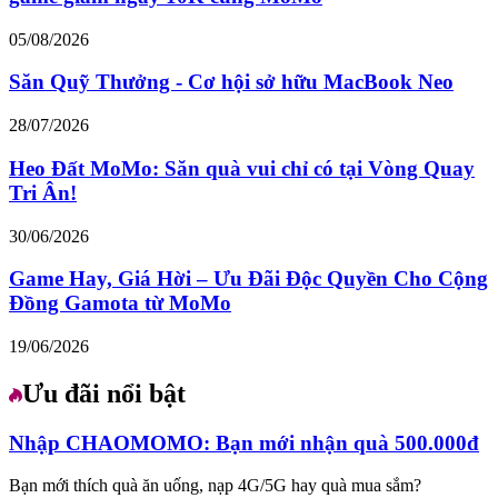
05/08/2026
Săn Quỹ Thưởng - Cơ hội sở hữu MacBook Neo
28/07/2026
Heo Đất MoMo: Săn quà vui chỉ có tại Vòng Quay
Tri Ân!
30/06/2026
Game Hay, Giá Hời – Ưu Đãi Độc Quyền Cho Cộng
Đồng Gamota từ MoMo
19/06/2026
Ưu đãi nổi bật
Nhập CHAOMOMO: Bạn mới nhận quà 500.000đ
Bạn mới thích quà ăn uống, nạp 4G/5G hay quà mua sắm?