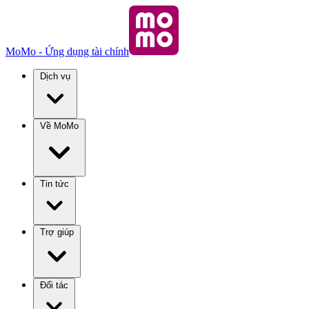
MoMo - Ứng dụng tài chính
Dịch vụ
Về MoMo
Tin tức
Trợ giúp
Đối tác