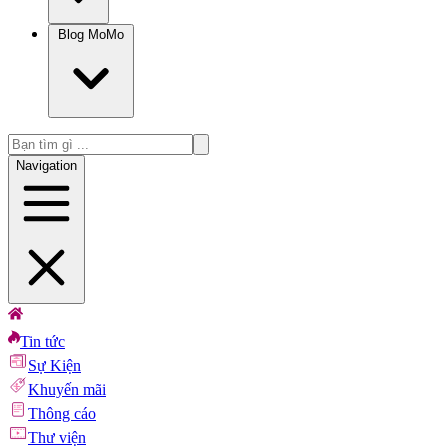
Blog MoMo
Navigation
Tin tức
Sự Kiện
Khuyến mãi
Thông cáo
Thư viện