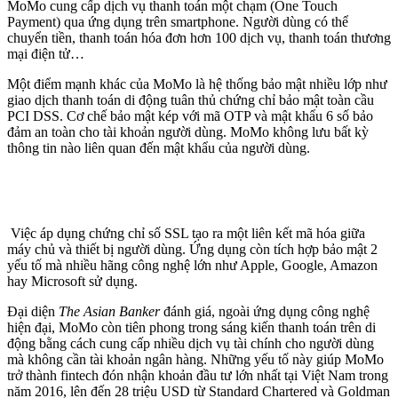
MoMo cung cấp dịch vụ thanh toán một chạm (One Touch
Payment) qua ứng dụng trên smartphone. Người dùng có thể
chuyển tiền, thanh toán hóa đơn hơn 100 dịch vụ, thanh toán thương
mại điện tử…
Một điểm mạnh khác của MoMo là hệ thống bảo mật nhiều lớp như
giao dịch thanh toán di động tuân thủ chứng chỉ bảo mật toàn cầu
PCI DSS. Cơ chế bảo mật kép với mã OTP và mật khẩu 6 số bảo
đảm an toàn cho tài khoản người dùng. MoMo không lưu bất kỳ
thông tin nào liên quan đến mật khẩu của người dùng.
Việc áp dụng chứng chỉ số SSL tạo ra một liên kết mã hóa giữa
máy chủ và thiết bị người dùng. Ứng dụng còn tích hợp bảo mật 2
yếu tố mà nhiều hãng công nghệ lớn như Apple, Google, Amazon
hay Microsoft sử dụng.
Đại diện
The Asian Banker
đánh giá, ngoài ứng dụng công nghệ
hiện đại, MoMo còn tiên phong trong sáng kiến thanh toán trên di
động bằng cách cung cấp nhiều dịch vụ tài chính cho người dùng
mà không cần tài khoản ngân hàng. Những yếu tố này giúp MoMo
trở thành fintech đón nhận khoản đầu tư lớn nhất tại Việt Nam trong
năm 2016, lên đến 28 triệu USD từ Standard Chartered và Goldman