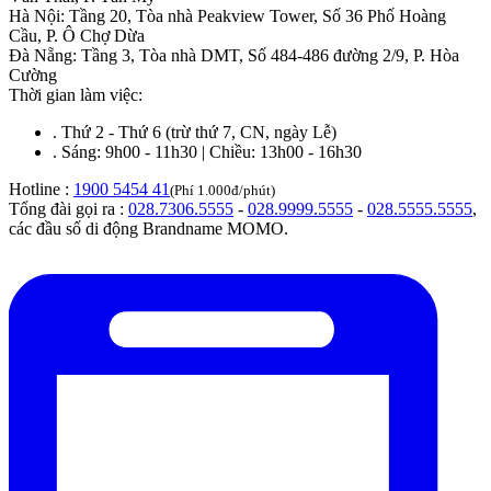
Hà Nội
:
Tầng 20, Tòa nhà Peakview Tower, Số 36 Phố Hoàng
Cầu, P. Ô Chợ Dừa
Đà Nẵng
:
Tầng 3, Tòa nhà DMT, Số 484-486 đường 2/9, P. Hòa
Cường
Thời gian làm việc:
.
Thứ 2 - Thứ 6 (trừ thứ 7, CN, ngày Lễ)
.
Sáng: 9h00 - 11h30 | Chiều: 13h00 - 16h30
Hotline :
1900 5454 41
(Phí 1.000đ/phút)
Tổng đài gọi ra :
028.7306.5555
-
028.9999.5555
-
028.5555.5555
,
các đầu số di động Brandname MOMO.