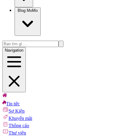
Blog MoMo
Navigation
Tin tức
Sự Kiện
Khuyến mãi
Thông cáo
Thư viện