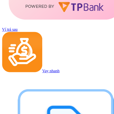
Ví trả sau
Vay nhanh