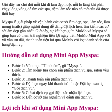
Giờ đây, sự chờ đợi mỗi khi đi làm đẹp hoặc nỗi lo lắng khi phải
chạy lòng vòng để tìm các spa, tiệm làm tóc nào có mở cửa đã được
thổi bay.
Myspa là giải pháp về vận hành các cơ sở làm đẹp, spa, làm tóc, làm
móng (nails) giúp người dùng dễ dàng đặt lịch hẹn, tìm kiếm các cơ
sở làm đẹp gần nhất. Giờ đây, sự kết hợp giữa MoMo và Myspa sẽ
giúp bạn có thêm trải nghiệm tiện lợi ngay trên MoMo Mini App với
vô vàn ưu đãi, thanh toán tiện lợi qua MoMo với loạt danh sách cửa
hàng/dịch vụ.
Hướng dẫn sử dụng Mini App Myspa:
Bước 1: Vào mục “Tìm kiếm", gõ “Myspa".
Bước 2: Tìm kiếm/ lựa chọn sản phẩm dịch vụ spa, salon yêu
thích.
Bước 3: Thanh toán sản phẩm dịch vụ.
Bước 4: Đặt hẹn ngay khi thanh toán hoặc Đặt hẹn sau tại
“Gói dịch vụ".
Bước 5: Cơ sở dịch vụ gọi điện xác nhận lịch hẹn.
Bước 6: Đến cơ sở trải nghiệm và đánh giá dịch vụ.
Lợi ích khi sử dụng Mini App Myspa: