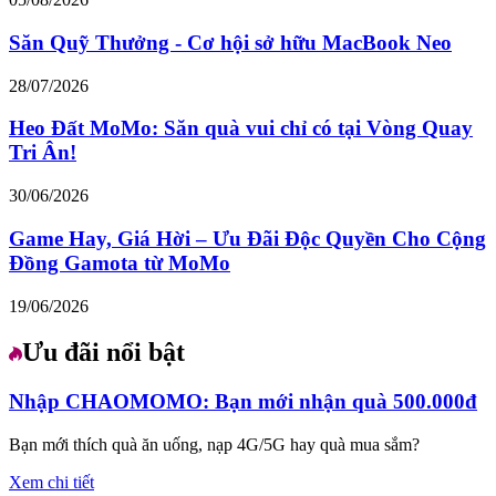
Săn Quỹ Thưởng - Cơ hội sở hữu MacBook Neo
28/07/2026
Heo Đất MoMo: Săn quà vui chỉ có tại Vòng Quay
Tri Ân!
30/06/2026
Game Hay, Giá Hời – Ưu Đãi Độc Quyền Cho Cộng
Đồng Gamota từ MoMo
19/06/2026
Ưu đãi nổi bật
Nhập CHAOMOMO: Bạn mới nhận quà 500.000đ
Bạn mới thích quà ăn uống, nạp 4G/5G hay quà mua sắm?
Xem chi tiết