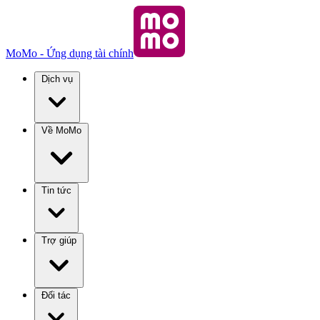
MoMo - Ứng dụng tài chính
Dịch vụ
Về MoMo
Tin tức
Trợ giúp
Đối tác