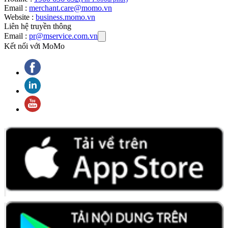
Email :
merchant.care@momo.vn
Website :
business.momo.vn
Liên hệ truyền thông
Email :
pr@mservice.com.vn
Kết nối với MoMo