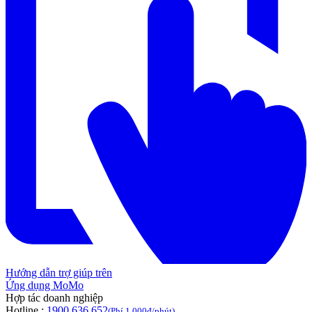
Hướng dẫn trợ giúp trên
Ứng dụng MoMo
Hợp tác doanh nghiệp
Hotline :
1900 636 652
(Phí 1.000đ/phút)