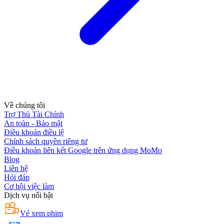
Về chúng tôi
Trợ Thủ Tài Chính
An toàn - Bảo mật
Điều khoản điều lệ
Chính sách quyền riêng tư
Điều khoản liên kết Google trên ứng dụng MoMo
Blog
Liên hệ
Hỏi đáp
Cơ hội việc làm
Dịch vụ nổi bật
Vé xem phim